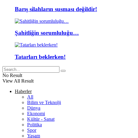
Barış silahların susması değildir!
Şahitliğin sorumluluğu…
Tatarları beklerken!
No Result
View All Result
Haberler
All
Bilim ve Teknolji
Dünya
Ekonomi
Kültür - Sanat
Politika
Spor
Yaşam