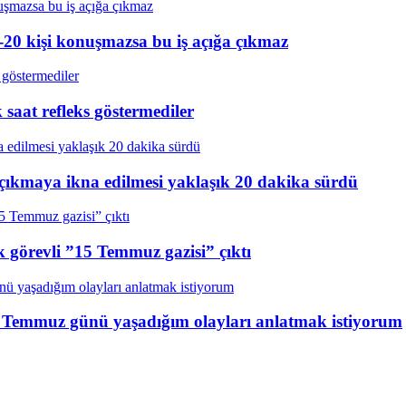
20 kişi konuşmazsa bu iş açığa çıkmaz
aat refleks göstermediler
çıkmaya ikna edilmesi yaklaşık 20 dakika sürdü
k görevli ”15 Temmuz gazisi” çıktı
15 Temmuz günü yaşadığım olayları anlatmak istiyorum