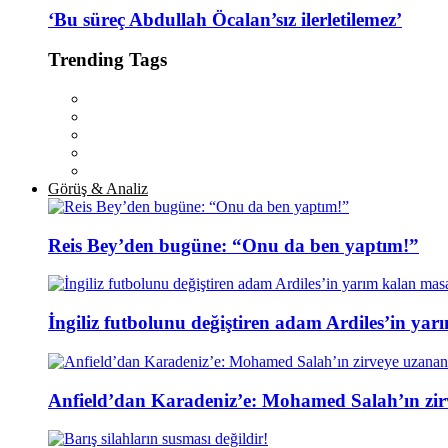
‘Bu süreç Abdullah Öcalan’sız ilerletilemez’
Trending Tags
Görüş & Analiz
Reis Bey’den bugüne: “Onu da ben yaptım!”
İngiliz futbolunu değiştiren adam Ardiles’in yar
Anfield’dan Karadeniz’e: Mohamed Salah’ın zir