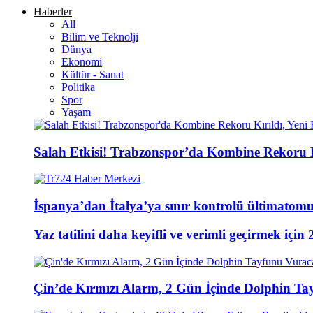
Haberler
All
Bilim ve Teknolji
Dünya
Ekonomi
Kültür - Sanat
Politika
Spor
Yaşam
Salah Etkisi! Trabzonspor’da Kombine Rekoru Kı
İspanya’dan İtalya’ya sınır kontrolü ültimatomu;
Yaz tatilini daha keyifli ve verimli geçirmek için 
Çin’de Kırmızı Alarm, 2 Gün İçinde Dolphin T