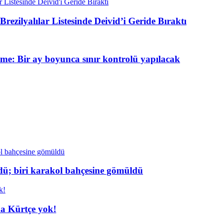
rezilyalılar Listesinde Deivid’i Geride Bıraktı
me: Bir ay boyunca sınır kontrolü yapılacak
dü; biri karakol bahçesine gömüldü
da Kürtçe yok!