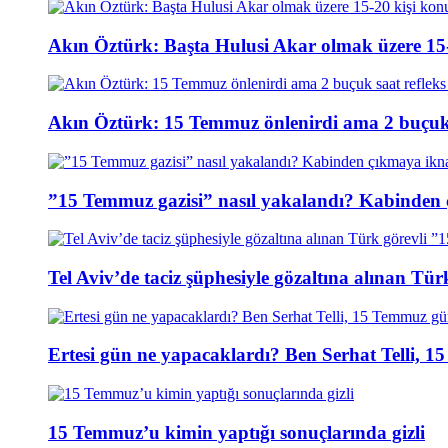
Akın Öztürk: Başta Hulusi Akar olmak üzere 15-
Akın Öztürk: 15 Temmuz önlenirdi ama 2 buçuk s
”15 Temmuz gazisi” nasıl yakalandı? Kabinden 
Tel Aviv’de taciz şüphesiyle gözaltına alınan Tür
Ertesi gün ne yapacaklardı? Ben Serhat Telli, 
15 Temmuz’u kimin yaptığı sonuçlarında gizli