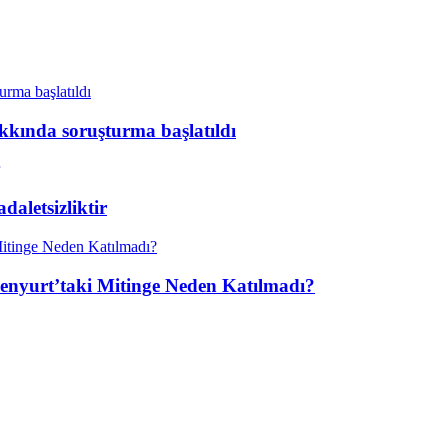
kkında soruşturma başlatıldı
aletsizliktir
enyurt’taki Mitinge Neden Katılmadı?