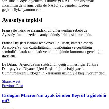
sorusuna “Böyle diyemem. Türkiye’yi NATO’dan dışlamak
çıkarımıza değil ama belki de NATO’yu yeniden gözden
geçirmeliyiz” yanıtını verdi.
Ayasofya tepkisi
Fransa ile Türkiye arasındaki bir diğer gerilim sebebi de
Ayasofya’nın müzeden camiye dönüştürülmesi kararı oldu.
Fransa Dışişleri Bakanı Jean-Yves Le Drian, kararı eleştirip
Ayasofya’yı “din özgürlüğünün, hoşgörünün ve çeşitliliğin
sembolü” olarak tanımladı ve bütünlüğünün korunması gerektiğini
ifade etti.
Le Drian, “Ayasofya’nın statüsünün değiştirilmesi için Türkiye
Danıştay’ı ve Diyanet İşleri Başkanlığı’na bağlayacak
Cumhurbaşkanı Erdoğan’ın kararlarını üzüntüyle karşılıyoruz” dedi.
Share
Tweet
Previous Post
Erdoğan Macron’un ayak izinden Beyrut’a gidebilir
mi?