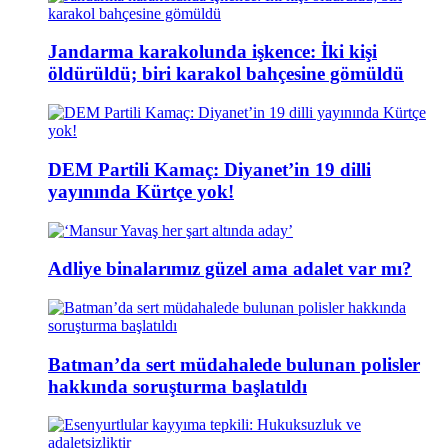
Jandarma karakolunda işkence: İki kişi
öldürüldü; biri karakol bahçesine gömüldü
DEM Partili Kamaç: Diyanet’in 19 dilli
yayınında Kürtçe yok!
Adliye binalarımız güzel ama adalet var mı?
Batman’da sert müdahalede bulunan polisler
hakkında soruşturma başlatıldı