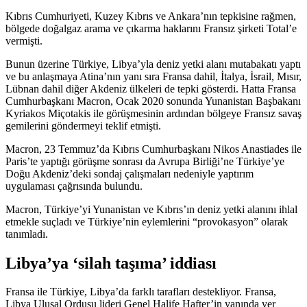
Kıbrıs Cumhuriyeti, Kuzey Kıbrıs ve Ankara’nın tepkisine rağmen,
bölgede doğalgaz arama ve çıkarma haklarını Fransız şirketi Total’e
vermişti.
Bunun üzerine Türkiye, Libya’yla deniz yetki alanı mutabakatı yaptı
ve bu anlaşmaya Atina’nın yanı sıra Fransa dahil, İtalya, İsrail, Mısır,
Lübnan dahil diğer Akdeniz ülkeleri de tepki gösterdi. Hatta Fransa
Cumhurbaşkanı Macron, Ocak 2020 sonunda Yunanistan Başbakanı
Kyriakos Miçotakis ile görüşmesinin ardından bölgeye Fransız savaş
gemilerini göndermeyi teklif etmişti.
Macron, 23 Temmuz’da Kıbrıs Cumhurbaşkanı Nikos Anastiades ile
Paris’te yaptığı görüşme sonrası da Avrupa Birliği’ne Türkiye’ye
Doğu Akdeniz’deki sondaj çalışmaları nedeniyle yaptırım
uygulaması çağrısında bulundu.
Macron, Türkiye’yi Yunanistan ve Kıbrıs’ın deniz yetki alanını ihlal
etmekle suçladı ve Türkiye’nin eylemlerini “provokasyon” olarak
tanımladı.
Libya’ya ‘silah taşıma’ iddiası
Fransa ile Türkiye, Libya’da farklı tarafları destekliyor. Fransa,
Libya Ulusal Ordusu lideri Genel Halife Hafter’in yanında yer