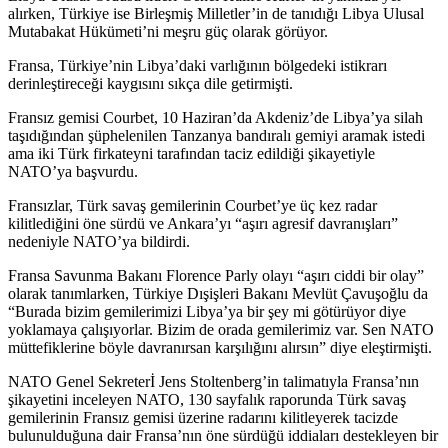
alırken, Türkiye ise Birleşmiş Milletler’in de tanıdığı Libya Ulusal
Mutabakat Hükümeti’ni meşru güç olarak görüyor.
Fransa, Türkiye’nin Libya’daki varlığının bölgedeki istikrarı
derinleştireceği kaygısını sıkça dile getirmişti.
Fransız gemisi Courbet, 10 Haziran’da Akdeniz’de Libya’ya silah
taşıdığından şüphelenilen Tanzanya bandıralı gemiyi aramak istedi
ama iki Türk firkateyni tarafından taciz edildiği şikayetiyle
NATO’ya başvurdu.
Fransızlar, Türk savaş gemilerinin Courbet’ye üç kez radar
kilitlediğini öne sürdü ve Ankara’yı “aşırı agresif davranışları”
nedeniyle NATO’ya bildirdi.
Fransa Savunma Bakanı Florence Parly olayı “aşırı ciddi bir olay”
olarak tanımlarken, Türkiye Dışişleri Bakanı Mevlüt Çavuşoğlu da
“Burada bizim gemilerimizi Libya’ya bir şey mi götürüyor diye
yoklamaya çalışıyorlar. Bizim de orada gemilerimiz var. Sen NATO
müttefiklerine böyle davranırsan karşılığını alırsın” diye eleştirmişti.
NATO Genel Sekreterİ Jens Stoltenberg’in talimatıyla Fransa’nın
şikayetini inceleyen NATO, 130 sayfalık raporunda Türk savaş
gemilerinin Fransız gemisi üzerine radarını kilitleyerek tacizde
bulunulduğuna dair Fransa’nın öne sürdüğü iddiaları destekleyen bir