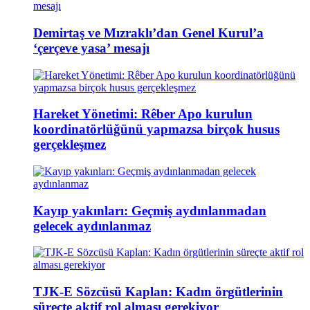
Demirtaş ve Mızraklı’dan Genel Kurul’a
‘çerçeve yasa’ mesajı
Hareket Yönetimi: Rêber Apo kurulun
koordinatörlüğünü yapmazsa birçok husus
gerçekleşmez
Kayıp yakınları: Geçmiş aydınlanmadan
gelecek aydınlanmaz
TJK-E Sözcüsü Kaplan: Kadın örgütlerinin
süreçte aktif rol alması gerekiyor