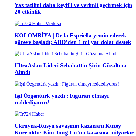
Yaz tatilini daha keyifli ve verimli geçirmek için
20 etkinlik
KOLOMBİYA | De la Espriella yemin ederek
göreve başladı; ABD’den 1 milyar dolar destek
UltraAslan Lideri Sebahattin Şirin Gözaltına
Alındı
Işıl Özgentürk yazdı : Figüran olmayı
reddediyoruz!
Ukrayna-Rusya savaşının kazananı Kuzey
Kore oldu: Kim Jong Un’un kasasına milyarlar