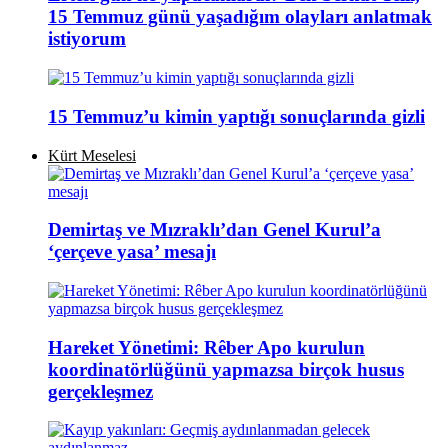
15 Temmuz günü yaşadığım olayları anlatmak
istiyorum
15 Temmuz’u kimin yaptığı sonuçlarında gizli
Kürt Meselesi
Demirtaş ve Mızraklı’dan Genel Kurul’a
‘çerçeve yasa’ mesajı
Hareket Yönetimi: Rêber Apo kurulun
koordinatörlüğünü yapmazsa birçok husus
gerçekleşmez