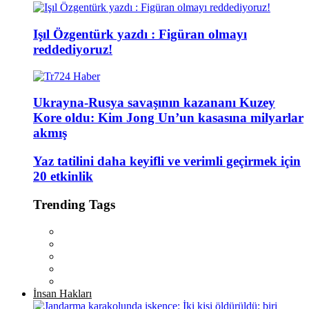
Işıl Özgentürk yazdı : Figüran olmayı
reddediyoruz!
Ukrayna-Rusya savaşının kazananı Kuzey
Kore oldu: Kim Jong Un’un kasasına milyarlar
akmış
Yaz tatilini daha keyifli ve verimli geçirmek için
20 etkinlik
Trending Tags
İnsan Hakları