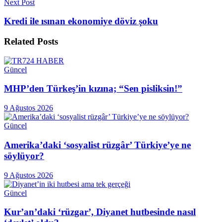
Next Post
Kredi ile ısınan ekonomiye döviz şoku
Related
Posts
Güncel
MHP’den Türkeş’in kızına; “Sen pisliksin!”
9 Ağustos 2026
Güncel
Amerika’daki ‘sosyalist rüzgâr’ Türkiye’ye ne
söylüyor?
9 Ağustos 2026
Güncel
Kur’an’daki ‘rüzgar’, Diyanet hutbesinde nasıl