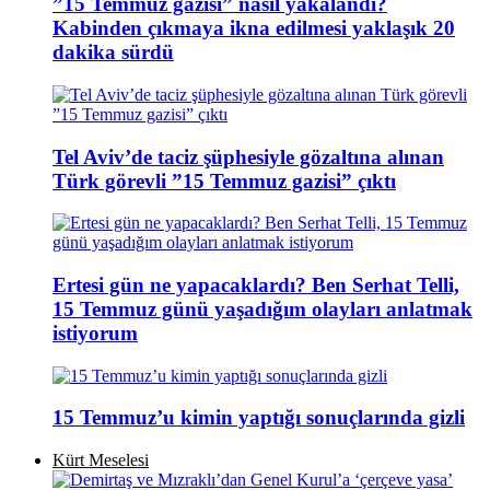
”15 Temmuz gazisi” nasıl yakalandı?
Kabinden çıkmaya ikna edilmesi yaklaşık 20
dakika sürdü
Tel Aviv’de taciz şüphesiyle gözaltına alınan
Türk görevli ”15 Temmuz gazisi” çıktı
Ertesi gün ne yapacaklardı? Ben Serhat Telli,
15 Temmuz günü yaşadığım olayları anlatmak
istiyorum
15 Temmuz’u kimin yaptığı sonuçlarında gizli
Kürt Meselesi