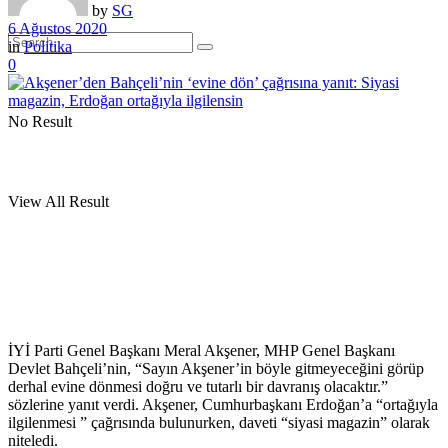
by
SG
6 Ağustos 2020
in
Politika
0
No Result
View All Result
İYİ Parti Genel Başkanı Meral Akşener, MHP Genel Başkanı
Devlet Bahçeli’nin, “Sayın Akşener’in böyle gitmeyeceğini görüp
derhal evine dönmesi doğru ve tutarlı bir davranış olacaktır.”
sözlerine yanıt verdi. Akşener, Cumhurbaşkanı Erdoğan’a “ortağıyla
ilgilenmesi ” çağrısında bulunurken, daveti “siyasi magazin” olarak
niteledi.