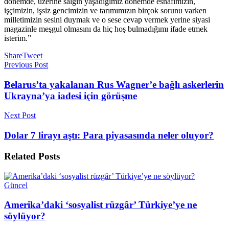
dönemde, üzerine salgın yaşadığımız dönemde esnafımızın,
işçimizin, işsiz gencimizin ve tarımımızın birçok sorunu varken
milletimizin sesini duymak ve o sese cevap vermek yerine siyasi
magazinle meşgul olmasını da hiç hoş bulmadığımı ifade etmek
isterim.”
Share
Tweet
Previous Post
Belarus’ta yakalanan Rus Wagner’e bağlı askerlerin
Ukrayna’ya iadesi için görüşme
Next Post
Dolar 7 lirayı aştı: Para piyasasında neler oluyor?
Related
Posts
Güncel
Amerika’daki ‘sosyalist rüzgâr’ Türkiye’ye ne
söylüyor?