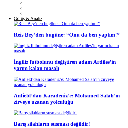
Görüş & Analiz
Reis Bey’den bugüne: “Onu da ben yaptım!”
İngiliz futbolunu değiştiren adam Ardiles’in
yarım kalan masalı
Anfield’dan Karadeniz’e: Mohamed Salah’ın
zirveye uzanan yolculuğu
Barış silahların susması değildir!