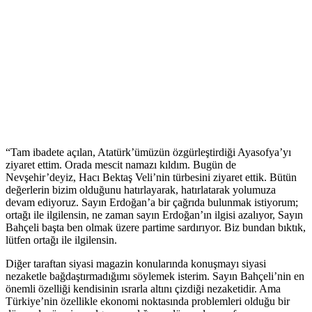
“Tam ibadete açılan, Atatürk’ümüzün özgürleştirdiği Ayasofya’yı
ziyaret ettim. Orada mescit namazı kıldım. Bugün de
Nevşehir’deyiz, Hacı Bektaş Veli’nin türbesini ziyaret ettik. Bütün
değerlerin bizim olduğunu hatırlayarak, hatırlatarak yolumuza
devam ediyoruz. Sayın Erdoğan’a bir çağrıda bulunmak istiyorum;
ortağı ile ilgilensin, ne zaman sayın Erdoğan’ın ilgisi azalıyor, Sayın
Bahçeli başta ben olmak üzere partime sardırıyor. Biz bundan bıktık,
lütfen ortağı ile ilgilensin.
Diğer taraftan siyasi magazin konularında konuşmayı siyasi
nezaketle bağdaştırmadığımı söylemek isterim. Sayın Bahçeli’nin en
önemli özelliği kendisinin ısrarla altını çizdiği nezaketidir. Ama
Türkiye’nin özellikle ekonomi noktasında problemleri olduğu bir