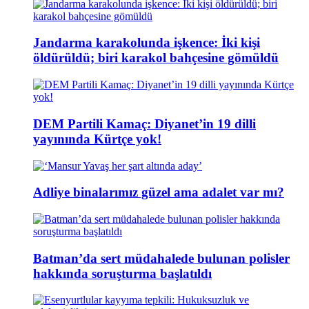
Jandarma karakolunda işkence: İki kişi
öldürüldü; biri karakol bahçesine gömüldü
DEM Partili Kamaç: Diyanet’in 19 dilli
yayınında Kürtçe yok!
Adliye binalarımız güzel ama adalet var mı?
Batman’da sert müdahalede bulunan polisler
hakkında soruşturma başlatıldı