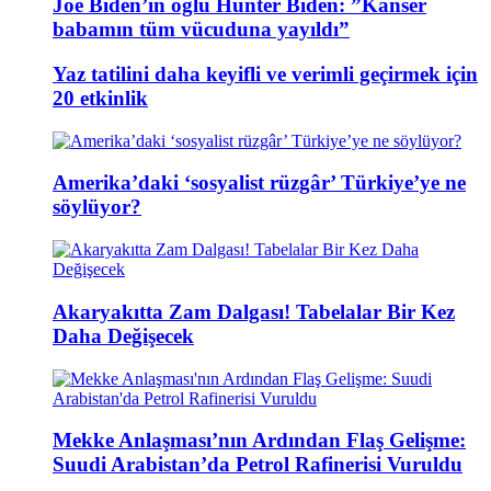
Joe Biden’ın oğlu Hunter Biden: ”Kanser
babamın tüm vücuduna yayıldı”
Yaz tatilini daha keyifli ve verimli geçirmek için
20 etkinlik
Amerika’daki ‘sosyalist rüzgâr’ Türkiye’ye ne
söylüyor?
Akaryakıtta Zam Dalgası! Tabelalar Bir Kez
Daha Değişecek
Mekke Anlaşması’nın Ardından Flaş Gelişme:
Suudi Arabistan’da Petrol Rafinerisi Vuruldu