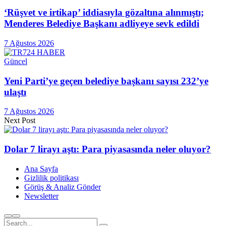
‘Rüşvet ve irtikap’ iddiasıyla gözaltına alınmıştı;
Menderes Belediye Başkanı adliyeye sevk edildi
7 Ağustos 2026
Güncel
Yeni Parti’ye geçen belediye başkanı sayısı 232’ye
ulaştı
7 Ağustos 2026
Next Post
Dolar 7 lirayı aştı: Para piyasasında neler oluyor?
Ana Sayfa
Gizlilik politikası
Görüş & Analiz Gönder
Newsletter