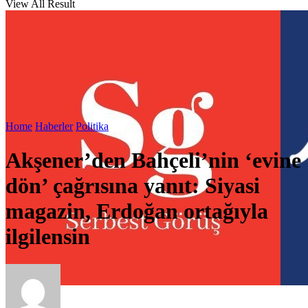
View All Result
Home
Haberler
Politika
Akşener’den Bahçeli’nin ‘evine
dön’ çağrısına yanıt: Siyasi
magazin, Erdoğan ortağıyla
ilgilensin