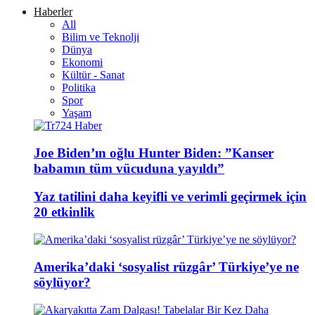
Haberler
All
Bilim ve Teknolji
Dünya
Ekonomi
Kültür - Sanat
Politika
Spor
Yaşam
Joe Biden’ın oğlu Hunter Biden: ”Kanser
babamın tüm vücuduna yayıldı”
Yaz tatilini daha keyifli ve verimli geçirmek için
20 etkinlik
Amerika’daki ‘sosyalist rüzgâr’ Türkiye’ye ne
söylüyor?