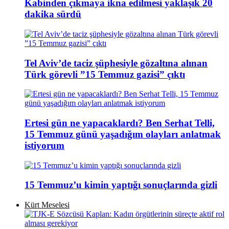
Kabinden çıkmaya ikna edilmesi yaklaşık 20
dakika sürdü
Tel Aviv’de taciz şüphesiyle gözaltına alınan
Türk görevli ”15 Temmuz gazisi” çıktı
Ertesi gün ne yapacaklardı? Ben Serhat Telli,
15 Temmuz günü yaşadığım olayları anlatmak
istiyorum
15 Temmuz’u kimin yaptığı sonuçlarında gizli
Kürt Meselesi