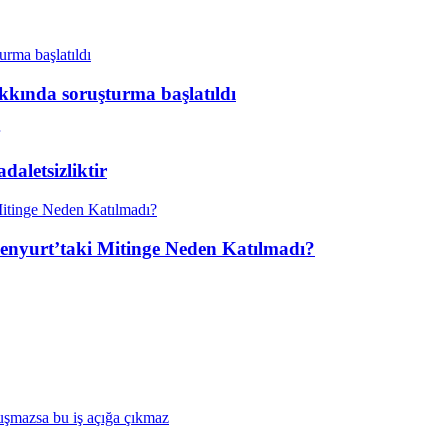
kkında soruşturma başlatıldı
aletsizliktir
enyurt’taki Mitinge Neden Katılmadı?