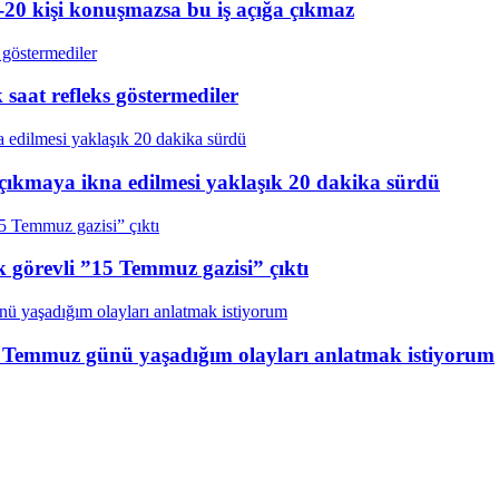
20 kişi konuşmazsa bu iş açığa çıkmaz
aat refleks göstermediler
çıkmaya ikna edilmesi yaklaşık 20 dakika sürdü
k görevli ”15 Temmuz gazisi” çıktı
15 Temmuz günü yaşadığım olayları anlatmak istiyorum