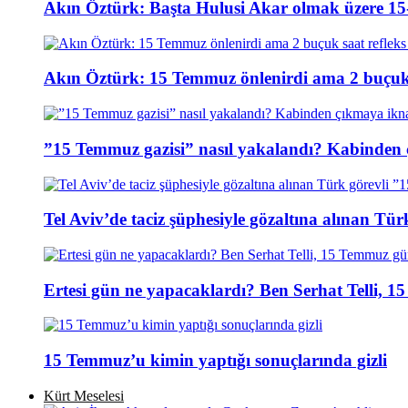
Akın Öztürk: Başta Hulusi Akar olmak üzere 15-
Akın Öztürk: 15 Temmuz önlenirdi ama 2 buçuk s
”15 Temmuz gazisi” nasıl yakalandı? Kabinden 
Tel Aviv’de taciz şüphesiyle gözaltına alınan Tür
Ertesi gün ne yapacaklardı? Ben Serhat Telli, 
15 Temmuz’u kimin yaptığı sonuçlarında gizli
Kürt Meselesi