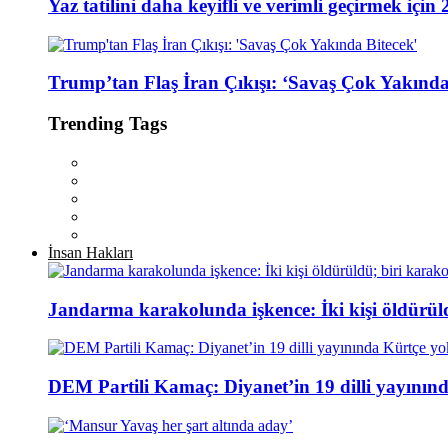
Yaz tatilini daha keyifli ve verimli geçirmek için 
Trump’tan Flaş İran Çıkışı: ‘Savaş Çok Yakında
Trending Tags
İnsan Hakları
Jandarma karakolunda işkence: İki kişi öldürül
DEM Partili Kamaç: Diyanet’in 19 dilli yayının