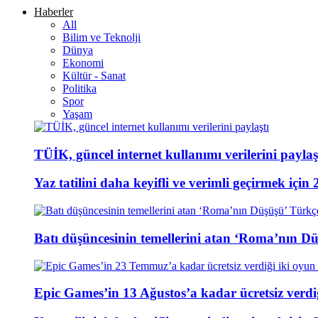
Haberler
All
Bilim ve Teknolji
Dünya
Ekonomi
Kültür - Sanat
Politika
Spor
Yaşam
TÜİK, güncel internet kullanımı verilerini paylaş
Yaz tatilini daha keyifli ve verimli geçirmek için 
Batı düşüncesinin temellerini atan ‘Roma’nın D
Epic Games’in 13 Ağustos’a kadar ücretsiz verdiğ