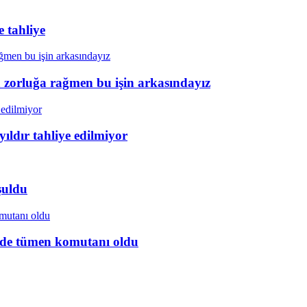
 tahliye
a zorluğa rağmen bu işin arkasındayız
ıldır tahliye edilmiyor
şuldu
ye’de tümen komutanı oldu