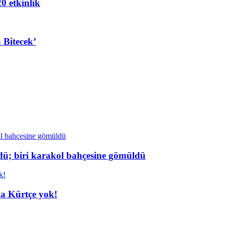
20 etkinlik
 Bitecek’
dü; biri karakol bahçesine gömüldü
da Kürtçe yok!