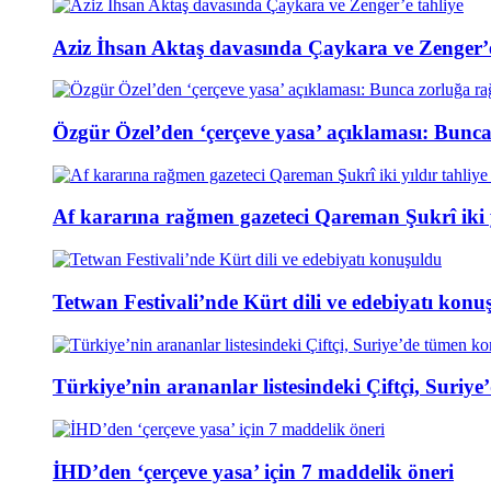
Aziz İhsan Aktaş davasında Çaykara ve Zenger’e
Özgür Özel’den ‘çerçeve yasa’ açıklaması: Bunc
Af kararına rağmen gazeteci Qareman Şukrî iki y
Tetwan Festivali’nde Kürt dili ve edebiyatı konu
Türkiye’nin arananlar listesindeki Çiftçi, Suri
İHD’den ‘çerçeve yasa’ için 7 maddelik öneri