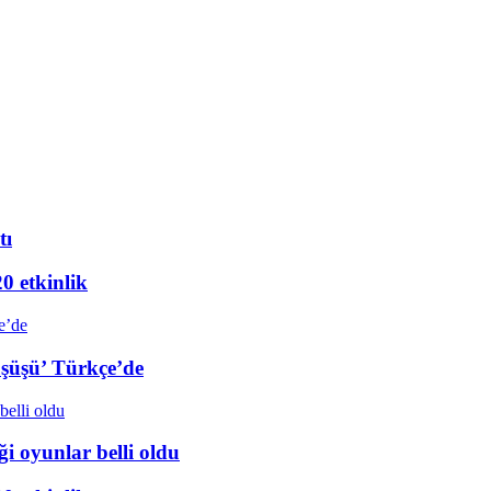
tı
20 etkinlik
üşüşü’ Türkçe’de
i oyunlar belli oldu