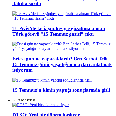
dakika sürdü
Tel Aviv’de taciz şüphesiyle gözaltına alınan
Türk görevli ”15 Temmuz gazisi” çıktı
Ertesi gün ne yapacaklardı? Ben Serhat Telli,
15 Temmuz günü yaşadığım olayları anlatmak
istiyorum
15 Temmuz’u kimin yaptığı sonuçlarında gizli
Kürt Meselesi
DTSO: Yeni bir dönem başlıyor