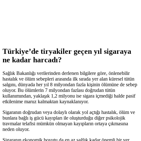
Türkiye’de tiryakiler geçen yıl sigaraya
ne kadar harcadı?
Sağlık Bakanlığı verilerinden derlenen bilgilere göre, önlenebilir
hastalık ve ölüm sebepleri arasında ilk sırada yer alan küresel tütün
salgını, dünyada her yıl 8 milyondan fazla kişinin ölümüne de sebep
oluyor. Bu ölümlerin 7 milyondan fazlası doğrudan tütün
kullanımından, yaklaşık 1,2 milyonu ise sigara içmediği halde pasif
etkilenime maruz kalmaktan kaynaklanıyor.
Sigaranın doğrudan veya dolaylı olarak yol açtığı hastalık, ölüm ve
bunlara bağlı iş gücü kayıpları ile oluşturduğu diğer psikolojik
travmalar telafisi mümkün olmayan kayıpların ortaya çıkmasına
neden oluyor.
Sigaranın ekonomik boyutu da en az sağlık kadar önemli bir yer