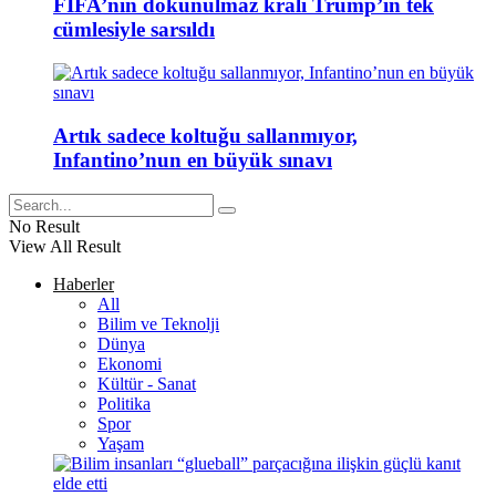
FIFA’nın dokunulmaz kralı Trump’ın tek
cümlesiyle sarsıldı
Artık sadece koltuğu sallanmıyor,
Infantino’nun en büyük sınavı
No Result
View All Result
Haberler
All
Bilim ve Teknolji
Dünya
Ekonomi
Kültür - Sanat
Politika
Spor
Yaşam