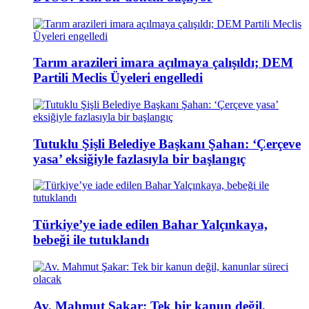
Tarım arazileri imara açılmaya çalışıldı; DEM
Partili Meclis Üyeleri engelledi
Tutuklu Şişli Belediye Başkanı Şahan: ‘Çerçeve
yasa’ eksiğiyle fazlasıyla bir başlangıç
Türkiye’ye iade edilen Bahar Yalçınkaya,
bebeği ile tutuklandı
Av. Mahmut Şakar: Tek bir kanun değil,