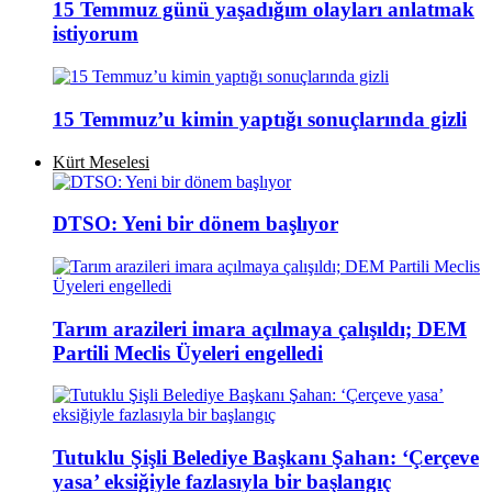
15 Temmuz günü yaşadığım olayları anlatmak
istiyorum
15 Temmuz’u kimin yaptığı sonuçlarında gizli
Kürt Meselesi
DTSO: Yeni bir dönem başlıyor
Tarım arazileri imara açılmaya çalışıldı; DEM
Partili Meclis Üyeleri engelledi
Tutuklu Şişli Belediye Başkanı Şahan: ‘Çerçeve
yasa’ eksiğiyle fazlasıyla bir başlangıç