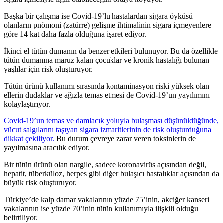
Başka bir çalışma ise Covid-19’lu hastalardan sigara öyküsü
olanların pnömoni (zatürre) gelişme ihtimalinin sigara içmeyenlere
göre 14 kat daha fazla olduğuna işaret ediyor.
İkinci el tütün dumanın da benzer etkileri bulunuyor. Bu da özellikle
tütün dumanına maruz kalan çocuklar ve kronik hastalığı bulunan
yaşlılar için risk oluşturuyor.
Tütün ürünü kullanımı sırasında kontaminasyon riski yüksek olan
ellerin dudaklar ve ağızla temas etmesi de Covid-19’un yayılımını
kolaylaştırıyor.
Covid-19’un temas ve damlacık yoluyla bulaşması düşünüldüğünde,
vücut salgılarını taşıyan sigara izmaritlerinin de risk oluşturduğuna
dikkat çekiliyor.
Bu durum çevreye zarar veren toksinlerin de
yayılmasına aracılık ediyor.
Bir tütün ürünü olan nargile, sadece koronavirüs açısından değil,
hepatit, tüberküloz, herpes gibi diğer bulaşıcı hastalıklar açısından da
büyük risk oluşturuyor.
Türkiye’de kalp damar vakalarının yüzde 75’inin, akciğer kanseri
vakalarının ise yüzde 70’inin tütün kullanımıyla ilişkili olduğu
belirtiliyor.