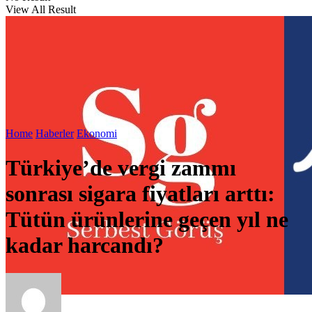
View All Result
Home
Haberler
Ekonomi
Türkiye’de vergi zammı
sonrası sigara fiyatları arttı:
Tütün ürünlerine geçen yıl ne
kadar harcandı?