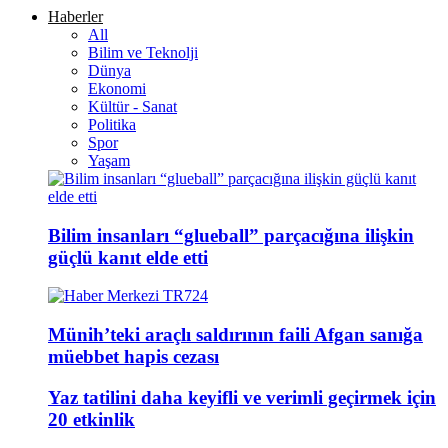
Haberler
All
Bilim ve Teknolji
Dünya
Ekonomi
Kültür - Sanat
Politika
Spor
Yaşam
Bilim insanları “glueball” parçacığına ilişkin
güçlü kanıt elde etti
Münih’teki araçlı saldırının faili Afgan sanığa
müebbet hapis cezası
Yaz tatilini daha keyifli ve verimli geçirmek için
20 etkinlik