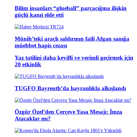
Bilim insanları “glueball” parçacığına ilişkin
güçlü kanıt elde etti
Münih’teki araçlı saldırının faili Afgan sanığa
müebbet hapis cezası
Yaz tatilini daha keyifli ve verimli geçirmek için
20 etkinlik
TUGFO Bayreuth’da hayranlıkla alkışlandı
Özgür Özel’den Çerçeve Yasa Mesajı: İmza
Atacaklar mı?