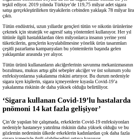
teşkil ediyor. 2019 yılında Türkiye’de 119,75 milyar adet sigara
satışı gerçekleştirilirken tiryakilerin cebinden yaklaşık 78 milyar lira
çıktı.
Tütün endüstrisi, uzun yıllardır gençleri tütün ve nikotin ürünlerine
çekmek için stratejik ve agresif satış yöntemleri kullanıyor. Her yıl
tütünle ilgili hastalıklardan ölen milyonlarca insanın yerine yeni
tüketicilerin, gençlerin koyulabilmesine yönelik ürün tasarımları
çeşitli pazarlama kampanyaları bu yöntemlerin başında gelen
yaklaşımlar arasında yer alıyor.
Tütün ürünü kullananların akciğerlerinin savunma mekanizmasının
bozulması, mukus artışı gibi sebepler akciğer ve üst solunum yolu
enfeksiyonlarına yakalanma riskini artırıyor. Bu durum nedeniyle
sigara içen kişilerin, sigara içmeyenlere kıyasla Covid-19’a
yakalanma riskinin de daha yüksek olduğu belirtiliyor.
‘Sigara kullanan Covid-19’lu hastalarda
pnömoni 14 kat fazla gelişiyor’
Çin’de yapılan bir çalışmada, erkeklerin Covid-19 enfeksiyonları
nedeniyle hastaneye yatırılma riskinin daha yüksek olduğu ve bu
gözlemin nedeninin ülkede erkeklerin kadınlardan çok daha fazla
sigara içmesiyle ilgili olabileceğini ortaya koyuyor.