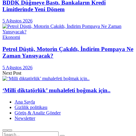
BDDK Düğmeye Bastı, Bankaların Kredi
Limitlerinde Yeni Dönem
5 Ağustos 2026
Ekonomi
Petrol Düştü, Motorin Çakıldı, İndirim Pompaya Ne
Zaman Yansıyacak?
5 Ağustos 2026
Next Post
‘Milli diktatörlük’ muhalefeti boğmak için..
Ana Sayfa
Gizlilik politikası
Görüş & Analiz Gönder
Newsletter