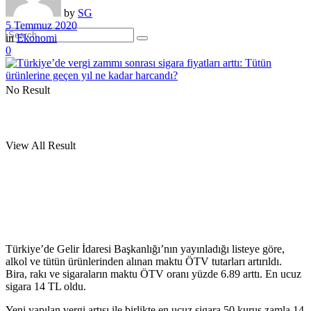
by
SG
5 Temmuz 2020
in
Ekonomi
0
No Result
View All Result
Türkiye’de Gelir İdaresi Başkanlığı’nın yayınladığı listeye göre,
alkol ve tütün ürünlerinden alınan maktu ÖTV tutarları artırıldı.
Bira, rakı ve sigaraların maktu ÖTV oranı yüzde 6.89 arttı. En ucuz
sigara 14 TL oldu.
Yeni yapılan vergi artışı ile birlikte en ucuz sigara 50 kuruş zamla 14