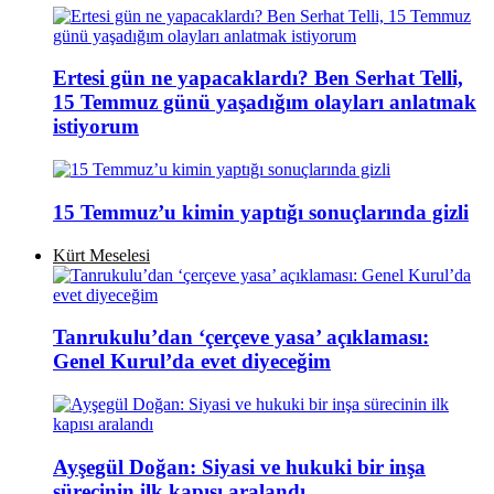
Ertesi gün ne yapacaklardı? Ben Serhat Telli,
15 Temmuz günü yaşadığım olayları anlatmak
istiyorum
15 Temmuz’u kimin yaptığı sonuçlarında gizli
Kürt Meselesi
Tanrukulu’dan ‘çerçeve yasa’ açıklaması:
Genel Kurul’da evet diyeceğim
Ayşegül Doğan: Siyasi ve hukuki bir inşa
sürecinin ilk kapısı aralandı