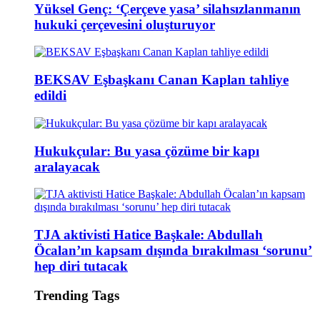
Yüksel Genç: ‘Çerçeve yasa’ silahsızlanmanın
hukuki çerçevesini oluşturuyor
BEKSAV Eşbaşkanı Canan Kaplan tahliye
edildi
Hukukçular: Bu yasa çözüme bir kapı
aralayacak
TJA aktivisti Hatice Başkale: Abdullah
Öcalan’ın kapsam dışında bırakılması ‘sorunu’
hep diri tutacak
Trending Tags