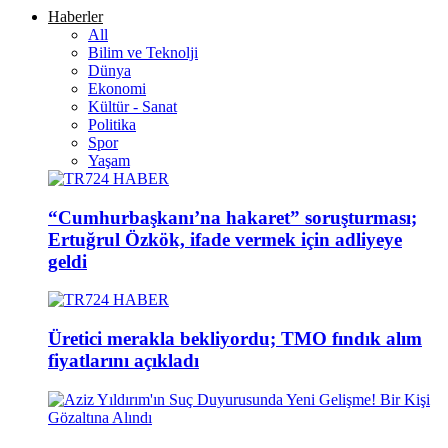
Haberler
All
Bilim ve Teknolji
Dünya
Ekonomi
Kültür - Sanat
Politika
Spor
Yaşam
“Cumhurbaşkanı’na hakaret” soruşturması;
Ertuğrul Özkök, ifade vermek için adliyeye
geldi
Üretici merakla bekliyordu; TMO fındık alım
fiyatlarını açıkladı