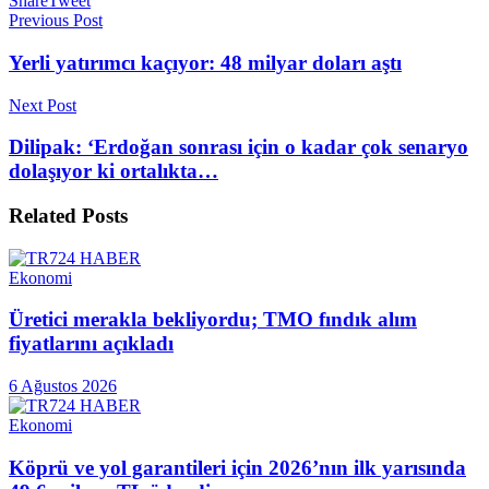
Share
Tweet
Previous Post
Yerli yatırımcı kaçıyor: 48 milyar doları aştı
Next Post
Dilipak: ‘Erdoğan sonrası için o kadar çok senaryo
dolaşıyor ki ortalıkta…
Related
Posts
Ekonomi
Üretici merakla bekliyordu; TMO fındık alım
fiyatlarını açıkladı
6 Ağustos 2026
Ekonomi
Köprü ve yol garantileri için 2026’nın ilk yarısında