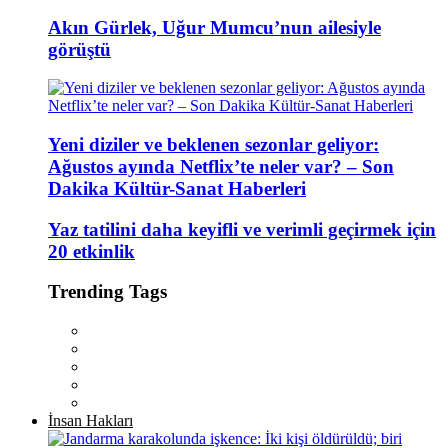
Akın Gürlek, Uğur Mumcu’nun ailesiyle
görüştü
Yeni diziler ve beklenen sezonlar geliyor:
Ağustos ayında Netflix’te neler var? – Son
Dakika Kültür-Sanat Haberleri
Yaz tatilini daha keyifli ve verimli geçirmek için
20 etkinlik
Trending Tags
İnsan Hakları