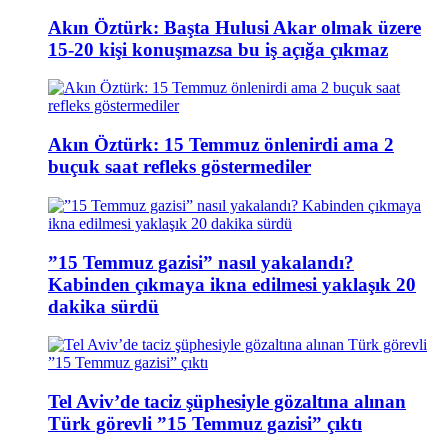
Akın Öztürk: Başta Hulusi Akar olmak üzere
15-20 kişi konuşmazsa bu iş açığa çıkmaz
Akın Öztürk: 15 Temmuz önlenirdi ama 2
buçuk saat refleks göstermediler
”15 Temmuz gazisi” nasıl yakalandı?
Kabinden çıkmaya ikna edilmesi yaklaşık 20
dakika sürdü
Tel Aviv’de taciz şüphesiyle gözaltına alınan
Türk görevli ”15 Temmuz gazisi” çıktı