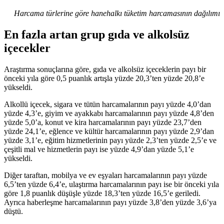
Harcama türlerine göre hanehalkı tüketim harcamasının dağılımı
En fazla artan grup gıda ve alkolsüz
içecekler
Araştırma sonuçlarına göre, gıda ve alkolsüz içeceklerin payı bir
önceki yıla göre 0,5 puanlık artışla yüzde 20,3’ten yüzde 20,8’e
yükseldi.
Alkollü içecek, sigara ve tütün harcamalarının payı yüzde 4,0’dan
yüzde 4,3’e, giyim ve ayakkabı harcamalarının payı yüzde 4,8’den
yüzde 5,0’a, konut ve kira harcamalarının payı yüzde 23,7’den
yüzde 24,1’e, eğlence ve kültür harcamalarının payı yüzde 2,9’dan
yüzde 3,1’e, eğitim hizmetlerinin payı yüzde 2,3’ten yüzde 2,5’e ve
çeşitli mal ve hizmetlerin payı ise yüzde 4,9’dan yüzde 5,1’e
yükseldi.
Diğer taraftan, mobilya ve ev eşyaları harcamalarının payı yüzde
6,5’ten yüzde 6,4’e, ulaştırma harcamalarının payı ise bir önceki yıla
göre 1,8 puanlık düşüşle yüzde 18,3’ten yüzde 16,5’e geriledi.
Ayrıca haberleşme harcamalarının payı yüzde 3,8’den yüzde 3,6’ya
düştü.