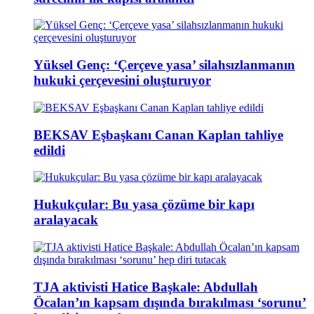
Yüksel Genç: ‘Çerçeve yasa’ silahsızlanmanın
hukuki çerçevesini oluşturuyor
BEKSAV Eşbaşkanı Canan Kaplan tahliye
edildi
Hukukçular: Bu yasa çözüme bir kapı
aralayacak
TJA aktivisti Hatice Başkale: Abdullah
Öcalan’ın kapsam dışında bırakılması ‘sorunu’