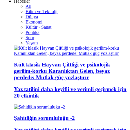
Haberler
All
Bilim ve Teknolji
Dünya
Ekonomi
Kültür - Sanat
Politika
Spor
Yaşam
Kült klasik Hayvan Çiftliği ve psikolojik
gerilim-korku Karanlıktan Gelen, beyaz
perdede: Mutlak güç yozlaştırır
Yaz tatilini daha keyifli ve verimli geçirmek için
20 etkinlik
Şahitliğin sorumluluğu -2
Yaz tatilini daha keyifli ve verimli geçirmek için