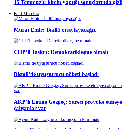
15 Temmuz’u kimin yaptığı sonuçlarında gizli
Kürt Meselesi
Murat Emir: Teklifi onaylayacağız
CHP’li Taşkın: Demokratikleşme olmalı
Bismil’de uyuşturucu nöbeti başladı
AKP’li Emine Gözgeç: Süreci provoke etmeye
çalışanlar var