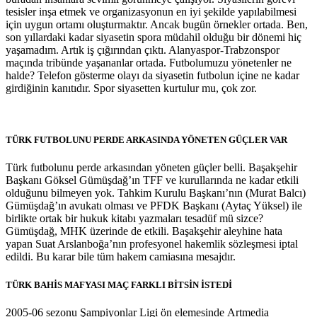
tesisler inşa etmek ve organizasyonun en iyi şekilde yapılabilmesi
için uygun ortamı oluşturmaktır. Ancak bugün örnekler ortada. Ben,
son yıllardaki kadar siyasetin spora müdahil olduğu bir dönemi hiç
yaşamadım. Artık iş çığırından çıktı. Alanyaspor-Trabzonspor
maçında tribünde yaşananlar ortada. Futbolumuzu yönetenler ne
halde? Telefon gösterme olayı da siyasetin futbolun içine ne kadar
girdiğinin kanıtıdır. Spor siyasetten kurtulur mu, çok zor.
TÜRK FUTBOLUNU PERDE ARKASINDA YÖNETEN GÜÇLER VAR
Türk futbolunu perde arkasından yöneten güçler belli. Başakşehir
Başkanı Göksel Gümüşdağ’ın TFF ve kurullarında ne kadar etkili
olduğunu bilmeyen yok. Tahkim Kurulu Başkanı’nın (Murat Balcı)
Gümüşdağ’ın avukatı olması ve PFDK Başkanı (Aytaç Yüksel) ile
birlikte ortak bir hukuk kitabı yazmaları tesadüf mü sizce?
Gümüşdağ, MHK üzerinde de etkili. Başakşehir aleyhine hata
yapan Suat Arslanboğa’nın profesyonel hakemlik sözleşmesi iptal
edildi. Bu karar bile tüm hakem camiasına mesajdır.
TÜRK BAHİS MAFYASI MAÇ FARKLI BİTSİN İSTEDİ
2005-06 sezonu Şampiyonlar Ligi ön elemesinde Artmedia