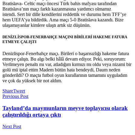
Bratislava- Celtic maçı öncesi Türk bahis mafyası tarafından
Bratislava’nın maçı farklı kazanmasına yardımcı olmamız
istendi. Sert bir dille kendilerini reddettik ve durumu hem TFF’ye
hem UEFA’ya bildirdik. Ama maçı 5-0 Bratislava kazandı. Bize
ulaşamayanlar kimlere ulaştı artık siz düşünün.
DENİZLİSPOR-FENERBAHÇE MAÇINI BİRİLERİ HAKEME FATURA
ETMEYE ÇALIŞTI
Denizlispor-Fenerbahçe maçı. Birileri o başarısızlığı hakeme fatura
etmeye çalıştı. Bu algı belki hâlâ devam ediyor. Peki, soruyorum:
Verilmeyen penaltı mı var, atladığım kırmızı mı oldu veya nizami bir
golü mü iptal ettim Madem bütün hata bendeydi, Daum neden
gönderildi? O maçta futbol oyun kurallarının tamamını uyguladım
ve çok da yüksek bir not aldım.
Share
Tweet
Previous Post
Tayland’da maymunların meyve toplayıcısı olarak
çalıştırıldığı ortaya çıktı
Next Post