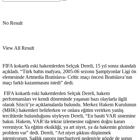
No Result
View All Result
FIFA kokartlı eski hakemlerden Selçuk Dereli, 15 yıl sonra skandalı
açıkladı. “Türk bahis mafyası, 2005-06 sezonu Şampiyonlar Ligi ön
elemesinde Artmedia Bratislava- Celtic maçı öncesi Bratislava’nın
maçı farklı kazanmasını istedi” dedi.
FIFA kokartlı eski hakemlerden Selçuk Dereli, hakem
performansları ve kendi döneminde yaşanan bazı olaylarla ilgili
olarak Sözcü’ye açıklamalarda bulundu. Merkez Hakem Kurulunun
(MHK) hakemleri belirlerken ve onlara eğitim verirken yanlış
tercihlerde bulunduğunu söyleyen Dereli, “En basiti VAR sistemine
bakın. Hakem, VAR’da tekrar izlemesine rağmen doğru kararı
veremiyor. Ya eğitim eksikliği, ya art niyet, ya da hakemin gözünde
problem var” dedi. Dereli, “Art niyet şıkkını düşünmek
istemiyorum. Sağlık raporu mecburiyeti nedeniyle gözde de sorun