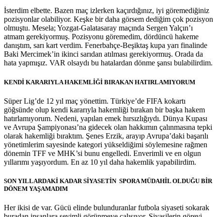
İsterdim elbette. Bazen maç izlerken kaçırdığınız, iyi göremediğiniz
pozisyonlar olabiliyor. Keşke bir daha görsem dediğim çok pozisyon
olmuştu. Mesela; Yozgat-Galatasaray maçında Sergen Yalçın’ı
atmam gerekiyormuş. Pozisyonu göremedim, dördüncü hakeme
danıştım, sarı kart verdim. Fenerbahçe-Beşiktaş kupa yarı finalinde
Baki Mercimek’in ikinci sarıdan atılması gerekiyormuş. Orada da
hata yapmışız. VAR olsaydı bu hatalardan dönme şansı bulabilirdim.
KENDİ KARARIYLA HAKEMLİĞİ BIRAKAN HATIRLAMIYORUM
Süper Lig’de 12 yıl maç yönettim. Türkiye’de FIFA kokartı
göğsünde olup kendi kararıyla hakemliği bırakan bir başka hakem
hatırlamıyorum. Nedeni, yapılan emek hırsızlığıydı. Dünya Kupası
ve Avrupa Şampiyonası’na gidecek olan hakkımın çalınmasına tepki
olarak hakemliği bıraktım. Şenes Erzik, arayıp Avrupa’daki başarılı
yönetimlerim sayesinde kategori yükseldiğimi söylemesine rağmen
dönemin TFF ve MHK’si bunu engelledi. Enverimli ve en olgun
yıllarımı yaşıyordum. En az 10 yıl daha hakemlik yapabilirdim.
SON YILLARDAKİ KADAR SİYASETİN SPORA MÜDAHİL OLDUĞU BİR
DÖNEM YAŞAMADIM
Her ikisi de var. Gücü elinde bulunduranlar futbola siyaseti sokarak
buradan insanlara sevimli görünmeye çalışıyor. Siyasilerin görevi