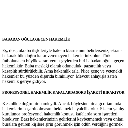
BABADAN OĞULA GEÇEN HAKEMLİK
Eş, dost, akraba ilişkileriyle hakem klasmanını belirlerseniz, ekrana
bakarak bile doğru karar veremeyen hakemleriniz olur. Türk
futboluna en büyük zararı veren şeylerden biri babadan oğula geçen
hakemliktir. Baba mesleği olarak odunculuk, pazarcılık veya
kasaplık sürdürülebilir. Ama hakemlik asla. Nice genç ve yetenekli
hakemler bu yüzden dışarıda bırakılıyor. Mevcut anlayışla zaten
hakemlik geriye gidiyor.
PROFESYONEL HAKEMLİK KAFALARDA SORU İŞARETİ BIRAKIYOR
Kesinlikle doğru bir hamleydi. Ancak böylesine bir algı ortamında
hakemlerin başarılı olmasını beklemek hayalcilik olur. Sistem yanlış
kurulunca profesyonel hakemlik konusu kafalarda soru işaretleri
bırakıyor. Bazı hakemlerimizin gelirlerini kaybetmemek veya onları
buralara getiren kişilere şirin görünmek için ödün verdiğini görmek