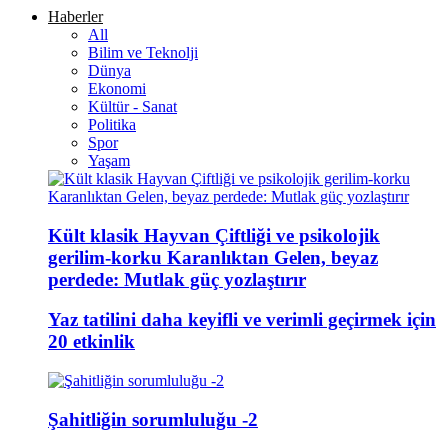
Haberler
All
Bilim ve Teknolji
Dünya
Ekonomi
Kültür - Sanat
Politika
Spor
Yaşam
Kült klasik Hayvan Çiftliği ve psikolojik
gerilim-korku Karanlıktan Gelen, beyaz
perdede: Mutlak güç yozlaştırır
Yaz tatilini daha keyifli ve verimli geçirmek için
20 etkinlik
Şahitliğin sorumluluğu -2