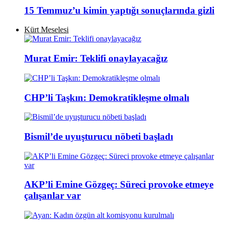
15 Temmuz’u kimin yaptığı sonuçlarında gizli
Kürt Meselesi
Murat Emir: Teklifi onaylayacağız
CHP’li Taşkın: Demokratikleşme olmalı
Bismil’de uyuşturucu nöbeti başladı
AKP’li Emine Gözgeç: Süreci provoke etmeye
çalışanlar var