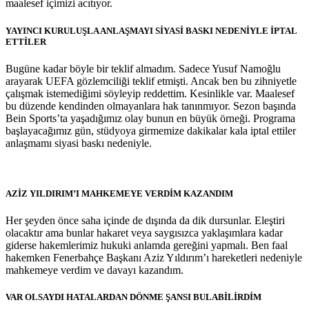
maalesef içimizi acıtıyor.
YAYINCI KURULUŞLA ANLAŞMAYI SİYASİ BASKI NEDENİYLE İPTAL
ETTİLER
Bugüne kadar böyle bir teklif almadım. Sadece Yusuf Namoğlu
arayarak UEFA gözlemciliği teklif etmişti. Ancak ben bu zihniyetle
çalışmak istemediğimi söyleyip reddettim. Kesinlikle var. Maalesef
bu düzende kendinden olmayanlara hak tanınmıyor. Sezon başında
Bein Sports’ta yaşadığımız olay bunun en büyük örneği. Programa
başlayacağımız gün, stüdyoya girmemize dakikalar kala iptal ettiler
anlaşmamı siyasi baskı nedeniyle.
AZİZ YILDIRIM’I MAHKEMEYE VERDİM KAZANDIM
Her şeyden önce saha içinde de dışında da dik dursunlar. Eleştiri
olacaktır ama bunlar hakaret veya saygısızca yaklaşımlara kadar
giderse hakemlerimiz hukuki anlamda gereğini yapmalı. Ben faal
hakemken Fenerbahçe Başkanı Aziz Yıldırım’ı hareketleri nedeniyle
mahkemeye verdim ve davayı kazandım.
VAR OLSAYDI HATALARDAN DÖNME ŞANSI BULABİLİRDİM