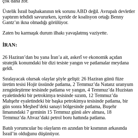
çok daha zor.
Üstelik İsrail başbakanının tek sorunu ABD değil. Avrupalı devletler
yaptırım tehdidi savururken, içeride de koalisyon ortağı Benny
Gantz’ın ikna olmadığı görülüyor.
Zaten bu karmaşık durum ilhakı yavaşlatmış vaziyette.
İRAN:
26 Haziran’dan bu yana İran’a ait, askerî ve ekonomik açıdan
stratejik konumdaki bir dizi tesiste yangın ve patlamalar meydana
geldi.
Sıralayacak olursak olaylar şöyle gelişti: 26 Haziran günü füze
üretim tesisi Hojir üssünde patlama, 2 Temmuz’da Natanz uranyum
zenginleştirme tesisinde patlama ve yangın, 4 Temmuz’da Huzistan
eyaletindeki bir petrokimya tesisinde sızıntı, 12 Temmuz’da
Mahşehr eyaletindeki bir başka petrokimya tesisinde patlama, bir
gün sonra Meşhed’deki sanayi bölgesinde patlama, Buşehr
limanındaki 7 geminin 15 Temmuz günü alev alması, 18
Temmuz’da Ahvaz’daki petrol boru hattında patlama.
Batılı yorumcular bu olayların en azından bir kısmının arkasında
İsrail’in olduğunu düşünüyor.