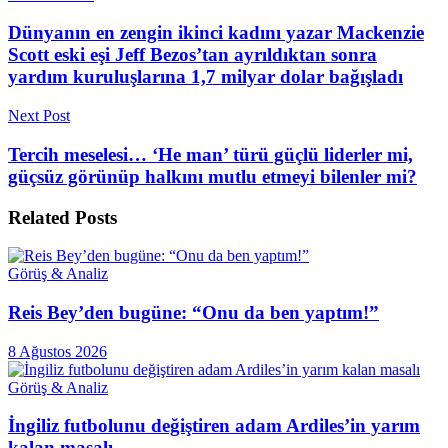
Dünyanın en zengin ikinci kadını yazar Mackenzie
Scott eski eşi Jeff Bezos’tan ayrıldıktan sonra
yardım kuruluşlarına 1,7 milyar dolar bağışladı
Next Post
Tercih meselesi… ‘He man’ türü güçlü liderler mi,
güçsüz görünüp halkını mutlu etmeyi bilenler mi?
Related
Posts
Görüş & Analiz
Reis Bey’den bugüne: “Onu da ben yaptım!”
8 Ağustos 2026
Görüş & Analiz
İngiliz futbolunu değiştiren adam Ardiles’in yarım
kalan masalı