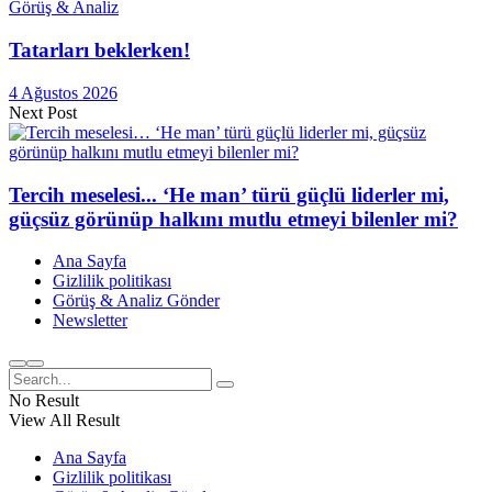
Görüş & Analiz
Tatarları beklerken!
4 Ağustos 2026
Next Post
Tercih meselesi... ‘He man’ türü güçlü liderler mi,
güçsüz görünüp halkını mutlu etmeyi bilenler mi?
Ana Sayfa
Gizlilik politikası
Görüş & Analiz Gönder
Newsletter
No Result
View All Result
Ana Sayfa
Gizlilik politikası