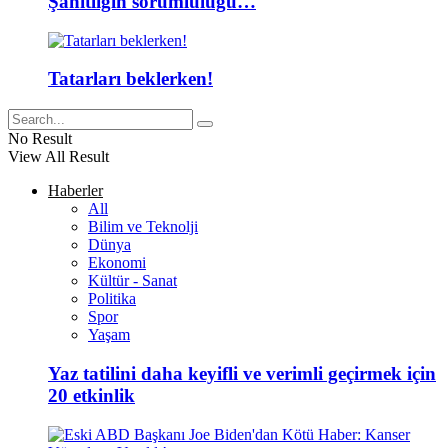
Şahitliğin sorumluluğu…
Tatarları beklerken!
No Result
View All Result
Haberler
All
Bilim ve Teknolji
Dünya
Ekonomi
Kültür - Sanat
Politika
Spor
Yaşam
Yaz tatilini daha keyifli ve verimli geçirmek için
20 etkinlik