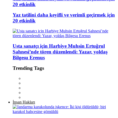
20 etkinlik
Yaz tatilini daha keyifli ve verimli geçirmek için
20 etkinlik
Usta sanatçı için Harbiye Muhsin Ertuğrul
Sahnesi’nde tören düzenlendi: Yazar, yoldaş
Bilgesu Erenus
Trending Tags
İnsan Hakları