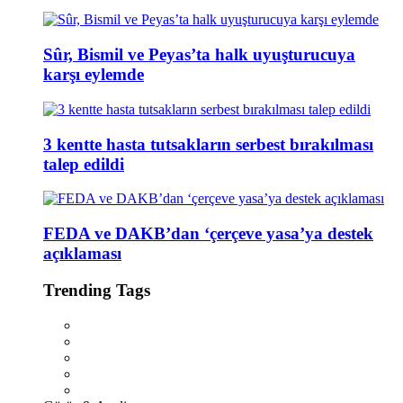
Sûr, Bismil ve Peyas’ta halk uyuşturucuya
karşı eylemde
3 kentte hasta tutsakların serbest bırakılması
talep edildi
FEDA ve DAKB’dan ‘çerçeve yasa’ya destek
açıklaması
Trending Tags