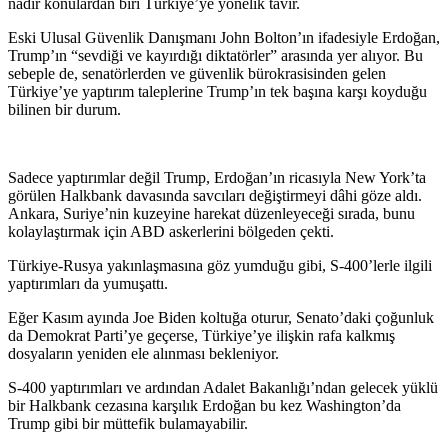
nadir konulardan biri Türkiye’ye yönelik tavır.
Eski Ulusal Güvenlik Danışmanı John Bolton’ın ifadesiyle Erdoğan,
Trump’ın “sevdiği ve kayırdığı diktatörler” arasında yer alıyor. Bu
sebeple de, senatörlerden ve güvenlik bürokrasisinden gelen
Türkiye’ye yaptırım taleplerine Trump’ın tek başına karşı koyduğu
bilinen bir durum.
Sadece yaptırımlar değil Trump, Erdoğan’ın ricasıyla New York’ta
görülen Halkbank davasında savcıları değiştirmeyi dâhi göze aldı.
Ankara, Suriye’nin kuzeyine harekat düzenleyeceği sırada, bunu
kolaylaştırmak için ABD askerlerini bölgeden çekti.
Türkiye-Rusya yakınlaşmasına göz yumduğu gibi, S-400’lerle ilgili
yaptırımları da yumuşattı.
Eğer Kasım ayında Joe Biden koltuğa oturur, Senato’daki çoğunluk
da Demokrat Parti’ye geçerse, Türkiye’ye ilişkin rafa kalkmış
dosyaların yeniden ele alınması bekleniyor.
S-400 yaptırımları ve ardından Adalet Bakanlığı’ndan gelecek yüklü
bir Halkbank cezasına karşılık Erdoğan bu kez Washington’da
Trump gibi bir müttefik bulamayabilir.