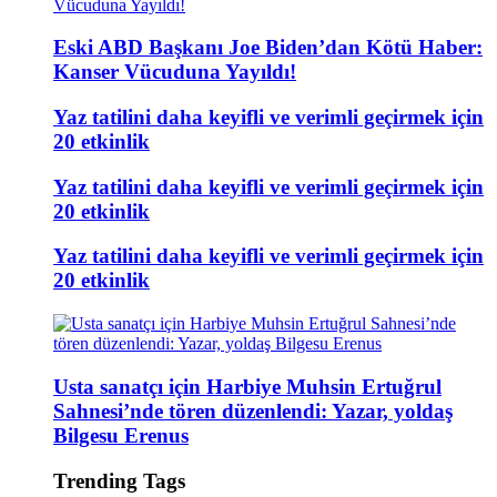
Eski ABD Başkanı Joe Biden’dan Kötü Haber:
Kanser Vücuduna Yayıldı!
Yaz tatilini daha keyifli ve verimli geçirmek için
20 etkinlik
Yaz tatilini daha keyifli ve verimli geçirmek için
20 etkinlik
Yaz tatilini daha keyifli ve verimli geçirmek için
20 etkinlik
Usta sanatçı için Harbiye Muhsin Ertuğrul
Sahnesi’nde tören düzenlendi: Yazar, yoldaş
Bilgesu Erenus
Trending Tags