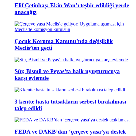
Elif Çetinbaş: Ekin Wan’ı teşhir edildiği yerde
anacağız
Çocuk Koruma Kanunu’nda değişiklik
Meclis’ten geçti
Sûr, Bismil ve Peyas’ta halk uyuşturucuya
karşı eylemde
3 kentte hasta tutsakların serbest bırakılması
talep edildi
FEDA ve DAKB’dan ‘çerçeve yasa’ya destek