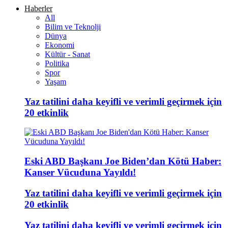
Haberler
All
Bilim ve Teknolji
Dünya
Ekonomi
Kültür - Sanat
Politika
Spor
Yaşam
Yaz tatilini daha keyifli ve verimli geçirmek için
20 etkinlik
Eski ABD Başkanı Joe Biden’dan Kötü Haber:
Kanser Vücuduna Yayıldı!
Yaz tatilini daha keyifli ve verimli geçirmek için
20 etkinlik
Yaz tatilini daha keyifli ve verimli geçirmek için