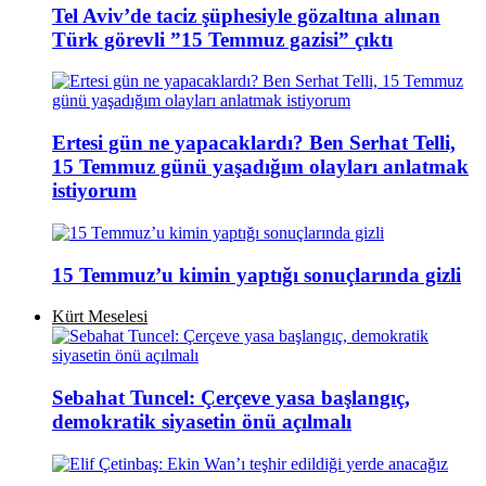
Tel Aviv’de taciz şüphesiyle gözaltına alınan
Türk görevli ”15 Temmuz gazisi” çıktı
Ertesi gün ne yapacaklardı? Ben Serhat Telli,
15 Temmuz günü yaşadığım olayları anlatmak
istiyorum
15 Temmuz’u kimin yaptığı sonuçlarında gizli
Kürt Meselesi
Sebahat Tuncel: Çerçeve yasa başlangıç,
demokratik siyasetin önü açılmalı