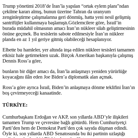
Trump yönetimi 2018’de İran’la yapılan “ortak eylem planı”ndan
çekilme kararı almış, bunun üzerine Tahran da uranyum
zenginleştirme çalışmalarına geri dönmüş, hatta yeni nesil gelişmiş
santrifüjler kullanmaya başlamıştı.Gözlemcilere göre, İsrail’in
burada müdahil olmasının amacı İran’ın nükleer silah geliştirmesinin
önüne geçmek. Bu tesislerin sabote edilmesiyle İran’ın nükleer
planda en az 1 yıl geriye gitmiş olabileceği hesaplanıyor.
Elbette bu hamleler, yer altında inşa edilen nükleer tesisleri tamamen
etkisiz hale getirmekten uzak. Birçok Amerikan başkanıyla çalışmış
Dennis Ross’a göre,
bunların bir diğer amacı da, İran’la anlaşmayı yeniden yürürlüğe
koyacağını ilân eden Joe Biden’a diplomatik alan açmak.
Ross’a göre ayrıca İsrail, Biden’in anlaşmaya dönme teklifini İran’ın
boş çevirmeyeceği kanaatinde.
TÜRKİYE:
Cumhurbaşkanı Erdoğan ve AKP, son yıllarda ABD’yle ilişkileri
tamamen Trump ve çevresine bağlı götürdü. Hem Cumhuriyetçi
Parti’den hem de Demokrat Parti’den çok sayıda düşman edindi.
Öyle ki, son yıllarda ABD Senatosunda bu iki partinin uzlaştığı