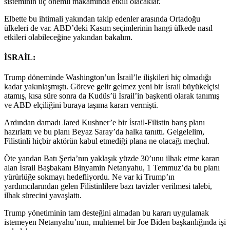
sisteminin üç önemli makamında etkili olacaklar.
Elbette bu ihtimali yakından takip edenler arasında Ortadoğu
ülkeleri de var. ABD’deki Kasım seçimlerinin hangi ülkede nasıl
etkileri olabileceğine yakından bakalım.
İSRAİL:
Trump döneminde Washington’un İsrail’le ilişkileri hiç olmadığı
kadar yakınlaşmıştı. Göreve gelir gelmez yeni bir İsrail büyükelçisi
atamış, kısa süre sonra da Kudüs’ü İsrail’in başkenti olarak tanımış
ve ABD elçiliğini buraya taşıma kararı vermişti.
Ardından damadı Jared Kushner’e bir İsrail-Filistin barış planı
hazırlattı ve bu planı Beyaz Saray’da halka tanıttı. Gelgelelim,
Filistinli hiçbir aktörün kabul etmediği plana ne olacağı meçhul.
Öte yandan Batı Şeria’nın yaklaşık yüzde 30’unu ilhak etme kararı
alan İsrail Başbakanı Binyamin Netanyahu, 1 Temmuz’da bu planı
yürürlüğe sokmayı hedefliyordu. Ne var ki Trump’ın
yardımcılarından gelen Filistinlilere bazı tavizler verilmesi talebi,
ilhak sürecini yavaşlattı.
Trump yönetiminin tam desteğini almadan bu kararı uygulamak
istemeyen Netanyahu’nun, muhtemel bir Joe Biden başkanlığında işi