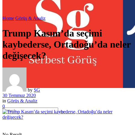
Home
Görüş & Analiz
Trump Kasım’da seçimi
kaybederse, Ortadoğu’da neler
değişecek?
by
SG
30 Temmuz 2020
in
Görüş & Analiz
0
No Result