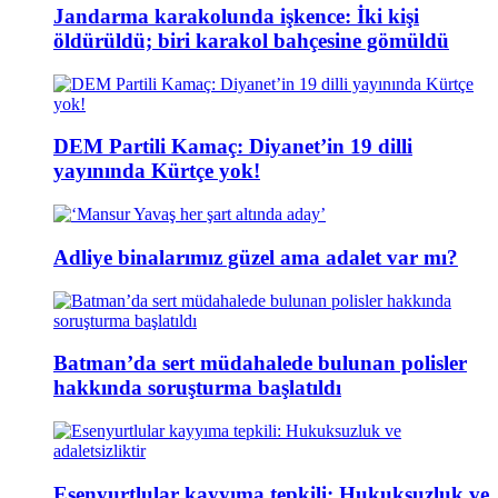
Jandarma karakolunda işkence: İki kişi
öldürüldü; biri karakol bahçesine gömüldü
DEM Partili Kamaç: Diyanet’in 19 dilli
yayınında Kürtçe yok!
Adliye binalarımız güzel ama adalet var mı?
Batman’da sert müdahalede bulunan polisler
hakkında soruşturma başlatıldı
Esenyurtlular kayyıma tepkili: Hukuksuzluk ve