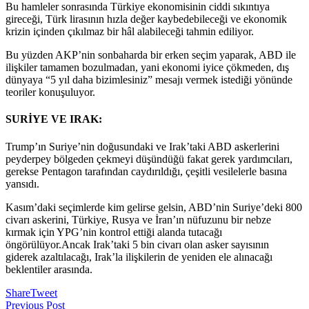
Bu hamleler sonrasında Türkiye ekonomisinin ciddi sıkıntıya
gireceği, Türk lirasının hızla değer kaybedebileceği ve ekonomik
krizin içinden çıkılmaz bir hâl alabileceği tahmin ediliyor.
Bu yüzden AKP’nin sonbaharda bir erken seçim yaparak, ABD ile
ilişkiler tamamen bozulmadan, yani ekonomi iyice çökmeden, dış
dünyaya “5 yıl daha bizimlesiniz” mesajı vermek istediği yönünde
teoriler konuşuluyor.
SURİYE VE IRAK:
Trump’ın Suriye’nin doğusundaki ve Irak’taki ABD askerlerini
peyderpey bölgeden çekmeyi düşündüğü fakat gerek yardımcıları,
gerekse Pentagon tarafından caydırıldığı, çeşitli vesilelerle basına
yansıdı.
Kasım’daki seçimlerde kim gelirse gelsin, ABD’nin Suriye’deki 800
civarı askerini, Türkiye, Rusya ve İran’ın nüfuzunu bir nebze
kırmak için YPG’nin kontrol ettiği alanda tutacağı
öngörülüyor.Ancak Irak’taki 5 bin civarı olan asker sayısının
giderek azaltılacağı, Irak’la ilişkilerin de yeniden ele alınacağı
beklentiler arasında.
Share
Tweet
Previous Post