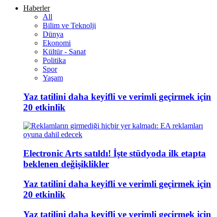
Haberler
All
Bilim ve Teknolji
Dünya
Ekonomi
Kültür - Sanat
Politika
Spor
Yaşam
Yaz tatilini daha keyifli ve verimli geçirmek için
20 etkinlik
Electronic Arts satıldı! İşte stüdyoda ilk etapta
beklenen değişiklikler
Yaz tatilini daha keyifli ve verimli geçirmek için
20 etkinlik
Yaz tatilini daha keyifli ve verimli geçirmek için