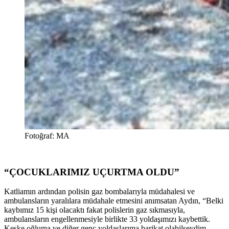
Fotoğraf: MA
“ÇOCUKLARIMIZ UÇURTMA OLDU”
Katliamın ardından polisin gaz bombalarıyla müdahalesi ve
ambulansların yaralılara müdahale etmesini anımsatan Aydın, “Belki
kaybımız 15 kişi olacaktı fakat polislerin gaz sıkmasıyla,
ambulansların engellenmesiyle birlikte 33 yoldaşımızı kaybettik.
Keşke oğluma ve diğer genç yoldaşlarıma barikat olabilseydim.