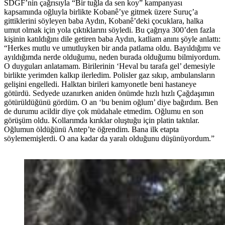
SDGF’nin çağrısıyla “Bir tuğla da sen koy” kampanyası
kapsamında oğluyla birlikte Kobanê’ye gitmek üzere Suruç’a
gittiklerini söyleyen baba Aydın, Kobanê’deki çocuklara, halka
umut olmak için yola çıktıklarını söyledi. Bu çağrıya 300’den fazla
kişinin katıldığını dile getiren baba Aydın, katliam anını şöyle anlattı:
“Herkes mutlu ve umutluyken bir anda patlama oldu. Bayıldığımı ve
ayıldığımda nerde olduğumu, neden burada olduğumu bilmiyordum.
O duyguları anlatamam. Birilerinin ‘Heval bu tarafa gel’ demesiyle
birlikte yerimden kalkıp ilerledim. Polisler gaz sıkıp, ambulansların
gelişini engelledi. Halktan birileri kamyonetle beni hastaneye
götürdü. Sedyede uzanırken aniden önümde hızlı hızlı Çağdaşımın
götürüldüğünü gördüm. O an ‘bu benim oğlum’ diye bağırdım. Ben
de durumu acildir diye çok müdahale etmedim. Oğlumu en son
görüşüm oldu. Kollarımda kırıklar oluştuğu için platin taktılar.
Oğlumun öldüğünü Antep’te öğrendim. Bana ilk etapta
söylememişlerdi. O ana kadar da yaralı olduğunu düşünüyordum.”