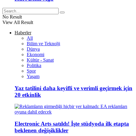
No Result
View All Result
Haberler
All
Bilim ve Teknolji
Dünya
Ekonomi
Kültür - Sanat
Politika
Spor
Yaşam
Yaz tatilini daha keyifli ve verimli geçirmek için
20 etkinlik
Electronic Arts satıldı! İşte stüdyoda ilk etapta
beklenen değişiklikler