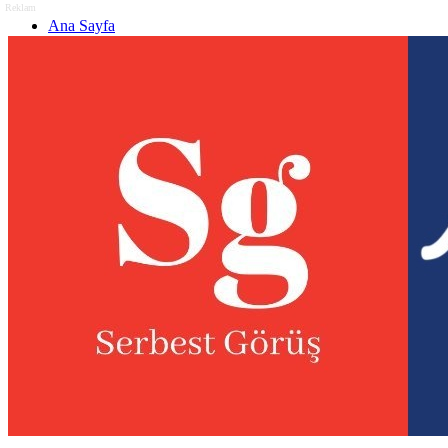
Reklam
Ana Sayfa
Gizlilik politikası
Görüş & Analiz Gönder
Newsletter