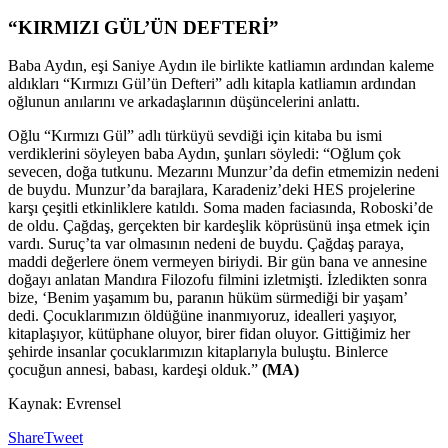
“KIRMIZI GÜL’ÜN DEFTERİ”
Baba Aydın, eşi Saniye Aydın ile birlikte katliamın ardından kaleme
aldıkları “Kırmızı Gül’ün Defteri” adlı kitapla katliamın ardından
oğlunun anılarını ve arkadaşlarının düşüncelerini anlattı.
Oğlu “Kırmızı Gül” adlı türküyü sevdiği için kitaba bu ismi
verdiklerini söyleyen baba Aydın, şunları söyledi: “Oğlum çok
sevecen, doğa tutkunu. Mezarını Munzur’da defin etmemizin nedeni
de buydu. Munzur’da barajlara, Karadeniz’deki HES projelerine
karşı çeşitli etkinliklere katıldı. Soma maden faciasında, Roboski’de
de oldu. Çağdaş, gerçekten bir kardeşlik köprüsünü inşa etmek için
vardı. Suruç’ta var olmasının nedeni de buydu. Çağdaş paraya,
maddi değerlere önem vermeyen biriydi. Bir gün bana ve annesine
doğayı anlatan Mandıra Filozofu filmini izletmişti. İzledikten sonra
bize, ‘Benim yaşamım bu, paranın hüküm sürmediği bir yaşam’
dedi. Çocuklarımızın öldüğüne inanmıyoruz, idealleri yaşıyor,
kitaplaşıyor, kütüphane oluyor, birer fidan oluyor. Gittiğimiz her
şehirde insanlar çocuklarımızın kitaplarıyla buluştu. Binlerce
çocuğun annesi, babası, kardeşi olduk.”
(MA)
Kaynak: Evrensel
Share
Tweet