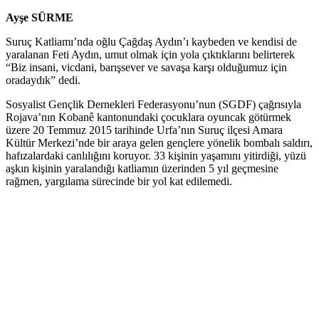
Ayşe SÜRME
Suruç Katliamı’nda oğlu Çağdaş Aydın’ı kaybeden ve kendisi de
yaralanan Feti Aydın, umut olmak için yola çıktıklarını belirterek
“Biz insani, vicdani, barışsever ve savaşa karşı olduğumuz için
oradaydık” dedi.
Sosyalist Gençlik Dernekleri Federasyonu’nun (SGDF) çağrısıyla
Rojava’nın Kobanê kantonundaki çocuklara oyuncak götürmek
üzere 20 Temmuz 2015 tarihinde Urfa’nın Suruç ilçesi Amara
Kültür Merkezi’nde bir araya gelen gençlere yönelik bombalı saldırı,
hafızalardaki canlılığını koruyor. 33 kişinin yaşamını yitirdiği, yüzü
aşkın kişinin yaralandığı katliamın üzerinden 5 yıl geçmesine
rağmen, yargılama sürecinde bir yol kat edilemedi.