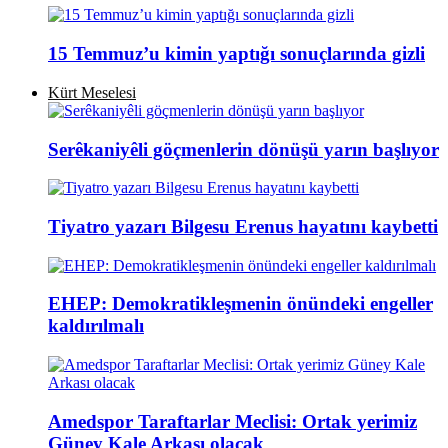
15 Temmuz’u kimin yaptığı sonuçlarında gizli
Kürt Meselesi
Serêkaniyêli göçmenlerin dönüşü yarın başlıyor
Tiyatro yazarı Bilgesu Erenus hayatını kaybetti
EHEP: Demokratikleşmenin önündeki engeller
kaldırılmalı
Amedspor Taraftarlar Meclisi: Ortak yerimiz
Güney Kale Arkası olacak