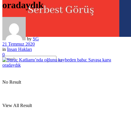
oradaydık
by
SG
21 Temmuz 2020
in
İnsan Hakları
0
No Result
View All Result