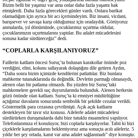
Bizim belli bir yaşımız var ama onlar daha fazla yaşamı hak
etmişlerdi. Daha fazla görecekleri günler vardı. Onlara barikat
olamadığım için ayrıca bir acı içerisindeyim. Biz insani, vicdani,
barışsever ve savaşa karşı olduğumuz için oradaydık. Görüyoruz
anmalarda, yıl dönümünde, çocuklarımız uçurtma oldular,
çocuklarımızın uçurtmalarını yaptılar. Bu adalet mücadelesini
sonuna kadar sürdüreceğiz” dedi.
“COPLARLA KARŞILANIYORUZ”
Faillerin katliam öncesi Suruç’ta bulunan karakollar önünde poz
verdiğini, elini, kolunu sallayarak dolaştığını dile getiren Aydın,
“Daha sonra bizim içimizde kendilerini patlattılar. Biz bunlara
mahkeme tutanaklarında da değindik. Devletin parmağı olmasaydı,
alenen olan bir patlama olmazdı. Bu yüzden biz Suruç’taki
mahkemelere gerekli suç duyurularında bulunduk. Alenen herkesin
gözü önünde olan katliam. Suruç’ta ki emniyet müdürlüğüne
açtığımız davaların sonucunda sembolik bir şekilde cezalar verildi.
Göstermelik para cezasına çevrilmişti. Açık açık katliamı
destekleyen bir tavır söz konusu. Ailelerle adalet mücadelesi
sürdürürken duruşmalarda dahi bize tutuklu muamelesi yapılıyor.
Telefonlarımıza el konuluyor, bizi coplarla karşılıyorlar. Tabii ki bizi
çiçeklerle karşılamalarını beklemiyoruz ama sonuçta acılı aileleriz. 5
yıldır her şey ortada, kanıt var ama adalet sağlanmadı” diye konuştu.