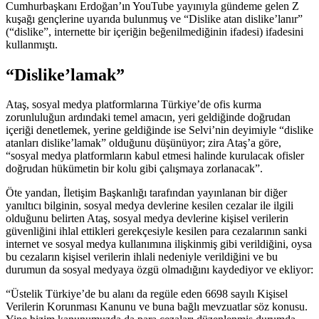
Cumhurbaşkanı Erdoğan’ın YouTube yayınıyla gündeme gelen Z
kuşağı gençlerine uyarıda bulunmuş ve “Dislike atan dislike’lanır”
(“dislike”, internette bir içeriğin beğenilmediğinin ifadesi) ifadesini
kullanmıştı.
“Dislike’lamak”
Ataş, sosyal medya platformlarına Türkiye’de ofis kurma
zorunluluğun ardındaki temel amacın, yeri geldiğinde doğrudan
içeriği denetlemek, yerine geldiğinde ise Selvi’nin deyimiyle “dislike
atanları dislike’lamak” olduğunu düşünüyor; zira Ataş’a göre,
“sosyal medya platformların kabul etmesi halinde kurulacak ofisler
doğrudan hükümetin bir kolu gibi çalışmaya zorlanacak”.
Öte yandan, İletişim Başkanlığı tarafından yayınlanan bir diğer
yanıltıcı bilginin, sosyal medya devlerine kesilen cezalar ile ilgili
olduğunu belirten Ataş, sosyal medya devlerine kişisel verilerin
güvenliğini ihlal ettikleri gerekçesiyle kesilen para cezalarının sanki
internet ve sosyal medya kullanımına ilişkinmiş gibi verildiğini, oysa
bu cezaların kişisel verilerin ihlali nedeniyle verildiğini ve bu
durumun da sosyal medyaya özgü olmadığını kaydediyor ve ekliyor:
“Üstelik Türkiye’de bu alanı da regüle eden 6698 sayılı Kişisel
Verilerin Korunması Kanunu ve buna bağlı mevzuatlar söz konusu.