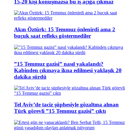
15-20 kişi konuşmazsa bu iş açığa çıkmaz
Akın Öztürk: 15 Temmuz önlenirdi ama 2
buçuk saat refleks göstermediler
”15 Temmuz gazisi” nasıl yakalandı?
Kabinden çıkmaya ikna edilmesi yaklaşık 20
dakika sürdü
Tel Aviv’de taciz şüphesiyle gözaltına alınan
Türk görevli ”15 Temmuz gazisi” çıktı