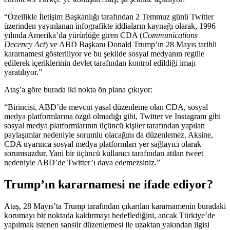
“Özellikle İletişim Başkanlığı tarafından 2 Temmuz günü Twitter
üzerinden yayınlanan infografikte iddiaların kaynağı olarak, 1996
yılında Amerika’da yürürlüğe giren CDA (
Communications
Decency Act
) ve ABD Başkanı Donald Trump’ın 28 Mayıs tarihli
kararnamesi gösteriliyor ve bu şekilde sosyal medyanın regüle
edilerek içeriklerinin devlet tarafından kontrol edildiği imajı
yaratılıyor.”
Ataş’a göre burada iki nokta ön plana çıkıyor:
“Birincisi, ABD’de mevcut yasal düzenleme olan CDA, sosyal
medya platformlarına özgü olmadığı gibi, Twitter ve Instagram gibi
sosyal medya platformlarının üçüncü kişiler tarafından yapılan
paylaşımlar nedeniyle sorumlu olacağını da düzenlemez. Aksine,
CDA uyarınca sosyal medya platformları yer sağlayıcı olarak
sorumsuzdur. Yani bir üçüncü kullanıcı tarafından atılan tweet
nedeniyle ABD’de Twitter’ı dava edemezsiniz.”
Trump’ın kararnamesi ne ifade ediyor?
Ataş, 28 Mayıs’ta Trump tarafından çıkarılan kararnamenin buradaki
korumayı bir noktada kaldırmayı hedeflediğini, ancak Türkiye’de
yapılmak istenen sansür düzenlemesi ile uzaktan yakından ilgisi