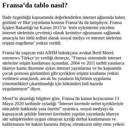
Fransa’da tablo nasıl?
İfade özgürlüğü kapsamında değerlendirilen internet ağlarında haber,
görüntü ve fikir yayınlama konusu Fransa’da da tartışılıyor. Fransa
İçişleri Bakanlığı’na Kasım 2015’te ‘terör eylemlerini yücelten
internet sitelerinin çevrimiçi olarak kesintiye uğramasını sağlamak
amacıyla her türlü tedbiri alarak sosyal medya ve internet sitelerine
erişimi engelleme’ yetkisi verildi.
Fransa’da yaşayan eski AİHM hukukçusu avukat Beril Morel,
euronews Türkçe’ye verdiği demeçte, “Fransız sisteminde internet
sitelerine erişim kısıtlaması açısından, 2004 ve 2011 tarihli yasalarca
idareye kamu düzenine aykırı internet yayınlarına ve bu kapsamda
çocuk pornosu görüntüleri gibi içeriklere erişimi kısıtlama yetkisi
verilmesi amaçlandı, ancak bu yasaların hiçbirinin uygulama
yönetmelikleri çıkartılmadığı için hükümleri hali hazırda
uygulanmıyor” diyor.
Morel’in aktardığı bilgilere göre, Fransa’da kanun koyucunun 13
Mayıs 2020 tarihinde oyladığı “İnternet üzerinde nefret içerikleriyle
mücadele hakkında yasa önerisi” uyarınca, sosyal medyayı da
kapsayacak şekilde İnternet üzerinden yapılan yayınlarda idareye
site sahiplerinden uygun olmayan içeriği derhal kısıtlamasını ve
kaldırmasını bir hakim kararına ihtiyaç olmaksızın talep etme yetkisi