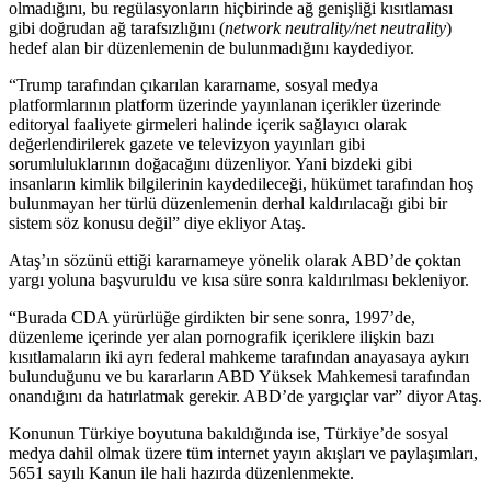
olmadığını, bu regülasyonların hiçbirinde ağ genişliği kısıtlaması
gibi doğrudan ağ tarafsızlığını (
network neutrality/net neutrality
)
hedef alan bir düzenlemenin de bulunmadığını kaydediyor.
“Trump tarafından çıkarılan kararname, sosyal medya
platformlarının platform üzerinde yayınlanan içerikler üzerinde
editoryal faaliyete girmeleri halinde içerik sağlayıcı olarak
değerlendirilerek gazete ve televizyon yayınları gibi
sorumluluklarının doğacağını düzenliyor. Yani bizdeki gibi
insanların kimlik bilgilerinin kaydedileceği, hükümet tarafından hoş
bulunmayan her türlü düzenlemenin derhal kaldırılacağı gibi bir
sistem söz konusu değil” diye ekliyor Ataş.
Ataş’ın sözünü ettiği kararnameye yönelik olarak ABD’de çoktan
yargı yoluna başvuruldu ve kısa süre sonra kaldırılması bekleniyor.
“Burada CDA yürürlüğe girdikten bir sene sonra, 1997’de,
düzenleme içerinde yer alan pornografik içeriklere ilişkin bazı
kısıtlamaların iki ayrı federal mahkeme tarafından anayasaya aykırı
bulunduğunu ve bu kararların ABD Yüksek Mahkemesi tarafından
onandığını da hatırlatmak gerekir. ABD’de yargıçlar var” diyor Ataş.
Konunun Türkiye boyutuna bakıldığında ise, Türkiye’de sosyal
medya dahil olmak üzere tüm internet yayın akışları ve paylaşımları,
5651 sayılı Kanun ile hali hazırda düzenlenmekte.