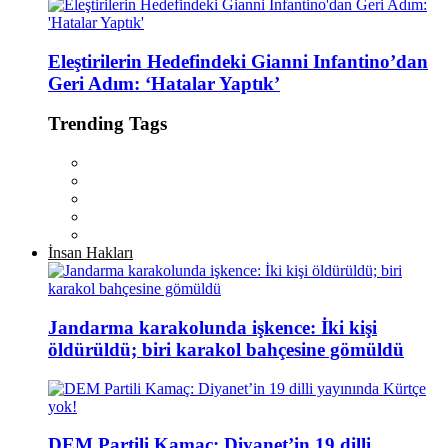
Eleştirilerin Hedefindeki Gianni Infantino’dan
Geri Adım: ‘Hatalar Yaptık’
Trending Tags
İnsan Hakları
Jandarma karakolunda işkence: İki kişi
öldürüldü; biri karakol bahçesine gömüldü
DEM Partili Kamaç: Diyanet’in 19 dilli