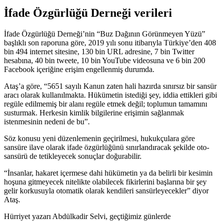
İfade Özgürlüğü Derneği verileri
İfade Özgürlüğü Derneği’nin “Buz Dağının Görünmeyen Yüzü”
başlıklı son raporuna göre, 2019 yılı sonu itibarıyla Türkiye’den 408
bin 494 internet sitesine, 130 bin URL adresine, 7 bin Twitter
hesabına, 40 bin tweete, 10 bin YouTube videosuna ve 6 bin 200
Facebook içeriğine erişim engellenmiş durumda.
Ataş’a göre, “5651 sayılı Kanun zaten hali hazırda sınırsız bir sansür
aracı olarak kullanılmakta. Hükümetin istediği şey, iddia ettikleri gibi
regüle edilmemiş bir alanı regüle etmek değil; toplumun tamamını
susturmak. Herkesin kimlik bilgilerine erişimin sağlanmak
istenmesinin nedeni de bu”.
Söz konusu yeni düzenlemenin geçirilmesi, hukukçulara göre
sansüre ilave olarak ifade özgürlüğünü sınırlandıracak şekilde oto-
sansürü de tetikleyecek sonuçlar doğurabilir.
“İnsanlar, hakaret içermese dahi hükümetin ya da belirli bir kesimin
hoşuna gitmeyecek nitelikte olabilecek fikirlerini başlarına bir şey
gelir korkusuyla otomatik olarak kendileri sansürleyecekler” diyor
Ataş.
Hürriyet yazarı Abdülkadir Selvi, geçtiğimiz günlerde