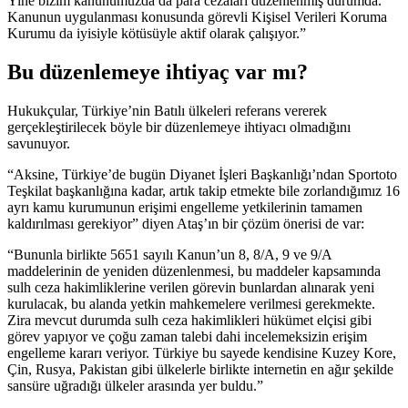
Yine bizim kanunumuzda da para cezaları düzenlenmiş durumda.
Kanunun uygulanması konusunda görevli Kişisel Verileri Koruma
Kurumu da iyisiyle kötüsüyle aktif olarak çalışıyor.”
Bu düzenlemeye ihtiyaç var mı?
Hukukçular, Türkiye’nin Batılı ülkeleri referans vererek
gerçekleştirilecek böyle bir düzenlemeye ihtiyacı olmadığını
savunuyor.
“Aksine, Türkiye’de bugün Diyanet İşleri Başkanlığı’ndan Sportoto
Teşkilat başkanlığına kadar, artık takip etmekte bile zorlandığımız 16
ayrı kamu kurumunun erişimi engelleme yetkilerinin tamamen
kaldırılması gerekiyor” diyen Ataş’ın bir çözüm önerisi de var:
“Bununla birlikte 5651 sayılı Kanun’un 8, 8/A, 9 ve 9/A
maddelerinin de yeniden düzenlenmesi, bu maddeler kapsamında
sulh ceza hakimliklerine verilen görevin bunlardan alınarak yeni
kurulacak, bu alanda yetkin mahkemelere verilmesi gerekmekte.
Zira mevcut durumda sulh ceza hakimlikleri hükümet elçisi gibi
görev yapıyor ve çoğu zaman talebi dahi incelemeksizin erişim
engelleme kararı veriyor. Türkiye bu sayede kendisine Kuzey Kore,
Çin, Rusya, Pakistan gibi ülkelerle birlikte internetin en ağır şekilde
sansüre uğradığı ülkeler arasında yer buldu.”