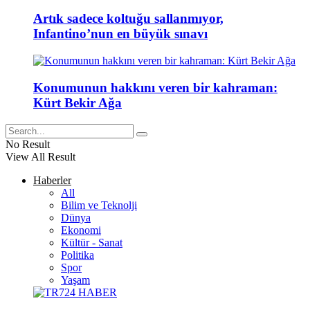
Artık sadece koltuğu sallanmıyor,
Infantino’nun en büyük sınavı
Konumunun hakkını veren bir kahraman:
Kürt Bekir Ağa
No Result
View All Result
Haberler
All
Bilim ve Teknolji
Dünya
Ekonomi
Kültür - Sanat
Politika
Spor
Yaşam