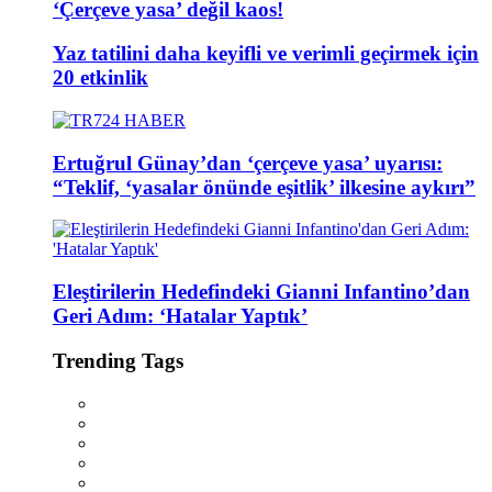
‘Çerçeve yasa’ değil kaos!
Yaz tatilini daha keyifli ve verimli geçirmek için
20 etkinlik
Ertuğrul Günay’dan ‘çerçeve yasa’ uyarısı:
“Teklif, ‘yasalar önünde eşitlik’ ilkesine aykırı”
Eleştirilerin Hedefindeki Gianni Infantino’dan
Geri Adım: ‘Hatalar Yaptık’
Trending Tags