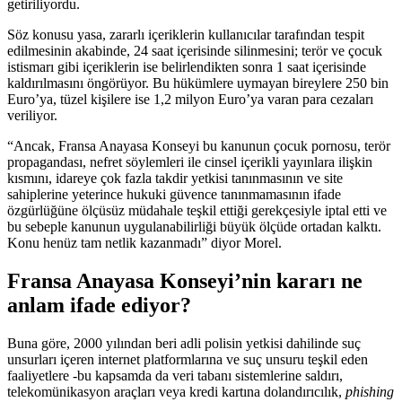
getiriliyordu.
Söz konusu yasa, zararlı içeriklerin kullanıcılar tarafından tespit
edilmesinin akabinde, 24 saat içerisinde silinmesini; terör ve çocuk
istismarı gibi içeriklerin ise belirlendikten sonra 1 saat içerisinde
kaldırılmasını öngörüyor. Bu hükümlere uymayan bireylere 250 bin
Euro’ya, tüzel kişilere ise 1,2 milyon Euro’ya varan para cezaları
veriliyor.
“Ancak, Fransa Anayasa Konseyi bu kanunun çocuk pornosu, terör
propagandası, nefret söylemleri ile cinsel içerikli yayınlara ilişkin
kısmını, idareye çok fazla takdir yetkisi tanınmasının ve site
sahiplerine yeterince hukuki güvence tanınmamasının ifade
özgürlüğüne ölçüsüz müdahale teşkil ettiği gerekçesiyle iptal etti ve
bu sebeple kanunun uygulanabilirliği büyük ölçüde ortadan kalktı.
Konu henüz tam netlik kazanmadı” diyor Morel.
Fransa Anayasa Konseyi’nin kararı ne
anlam ifade ediyor?
Buna göre, 2000 yılından beri adli polisin yetkisi dahilinde suç
unsurları içeren internet platformlarına ve suç unsuru teşkil eden
faaliyetlere -bu kapsamda da veri tabanı sistemlerine saldırı,
telekomünikasyon araçları veya kredi kartına dolandırıcılık,
phishing