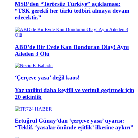
MSB’den “Terörsüz Türkiye” açıklaması:
“TSK gerekli her türlü tedbiri almaya devam
edecektir.”
ABD’de Bir Evde Kan Donduran Olay! Aynı
Aileden 3 Ölü
‘Çerçeve yasa’ değil kaos!
Yaz tatilini daha keyifli ve verimli geçirmek için
20 etkinlik
Ertuğrul Günay’dan ‘çerçeve yasa’ uyarısı:
“Teklif, ‘yasalar önünde eşitlik’ ilkesine aykırı”