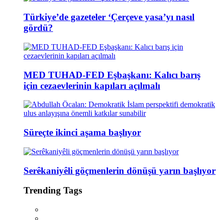
Türkiye’de gazeteler ‘Çerçeve yasa’yı nasıl
gördü?
MED TUHAD-FED Eşbaşkanı: Kalıcı barış
için cezaevlerinin kapıları açılmalı
Süreçte ikinci aşama başlıyor
Serêkaniyêli göçmenlerin dönüşü yarın başlıyor
Trending Tags