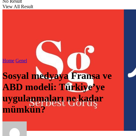
No Result
View All Result
Home
Genel
Sosyal medyaya Fransa ve
ABD modeli: Türkiye’ye
uygulanmaları ne kadar
mümkün?