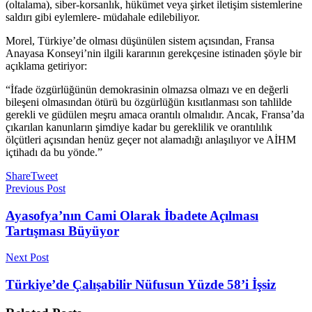
(oltalama), siber-korsanlık, hükümet veya şirket iletişim sistemlerine
saldırı gibi eylemlere- müdahale edilebiliyor.
Morel, Türkiye’de olması düşünülen sistem açısından, Fransa
Anayasa Konseyi’nin ilgili kararının gerekçesine istinaden şöyle bir
açıklama getiriyor:
“İfade özgürlüğünün demokrasinin olmazsa olmazı ve en değerli
bileşeni olmasından ötürü bu özgürlüğün kısıtlanması son tahlilde
gerekli ve güdülen meşru amaca orantılı olmalıdır. Ancak, Fransa’da
çıkarılan kanunların şimdiye kadar bu gereklilik ve orantılılık
ölçütleri açısından henüz geçer not alamadığı anlaşılıyor ve AİHM
içtihadı da bu yönde.”
Share
Tweet
Previous Post
Ayasofya’nın Cami Olarak İbadete Açılması
Tartışması Büyüyor
Next Post
Türkiye’de Çalışabilir Nüfusun Yüzde 58’i İşsiz