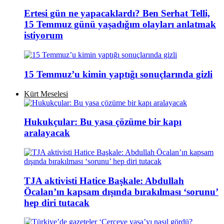
Ertesi gün ne yapacaklardı? Ben Serhat Telli,
15 Temmuz günü yaşadığım olayları anlatmak
istiyorum
15 Temmuz’u kimin yaptığı sonuçlarında gizli
Kürt Meselesi
Hukukçular: Bu yasa çözüme bir kapı
aralayacak
TJA aktivisti Hatice Başkale: Abdullah
Öcalan’ın kapsam dışında bırakılması ‘sorunu’
hep diri tutacak