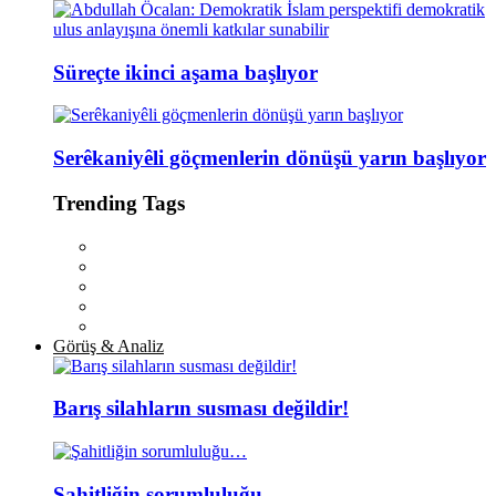
Süreçte ikinci aşama başlıyor
Serêkaniyêli göçmenlerin dönüşü yarın başlıyor
Trending Tags
Görüş & Analiz
Barış silahların susması değildir!
Şahitliğin sorumluluğu…