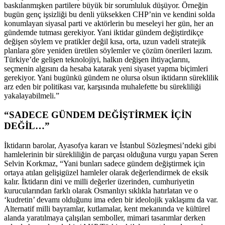
baskılanmışken partilere büyük bir sorumluluk düşüyor. Örneğin
bugün genç işsizliği bu denli yüksekken CHP’nin ve kendini solda
konumlayan siyasal parti ve aktörlerin bu meseleyi her gün, her an
gündemde tutması gerekiyor. Yani iktidar gündem değiştirdikçe
değişen söylem ve pratikler değil kısa, orta, uzun vadeli stratejik
planlara göre yeniden üretilen söylemler ve çözüm önerileri lazım.
Türkiye’de gelişen teknolojiyi, halkın değişen ihtiyaçlarını,
seçmenin algısını da hesaba katarak yeni siyaset yapma biçimleri
gerekiyor. Yani bugünkü gündem ne olursa olsun iktidarın süreklilik
arz eden bir politikası var, karşısında muhalefette bu sürekliliği
yakalayabilmeli.”
“SADECE GÜNDEM DEĞİŞTİRMEK İÇİN
DEĞİL…”
İktidarın barolar, Ayasofya kararı ve İstanbul Sözleşmesi’ndeki gibi
hamlelerinin bir sürekliliğin de parçası olduğuna vurgu yapan Seren
Selvin Korkmaz, “Yani bunları sadece gündem değiştirmek için
ortaya atılan gelişigüzel hamleler olarak değerlendirmek de eksik
kalır. İktidarın dini ve milli değerler üzerinden, cumhuriyetin
kurucularından farklı olarak Osmanlıyı sıklıkla hatırlatan ve o
‘kudretin’ devamı olduğunu ima eden bir ideolojik yaklaşımı da var.
Alternatif milli bayramlar, kutlamalar, kent mekanında ve kültürel
alanda yaratılmaya çalışılan semboller, mimari tasarımlar derken