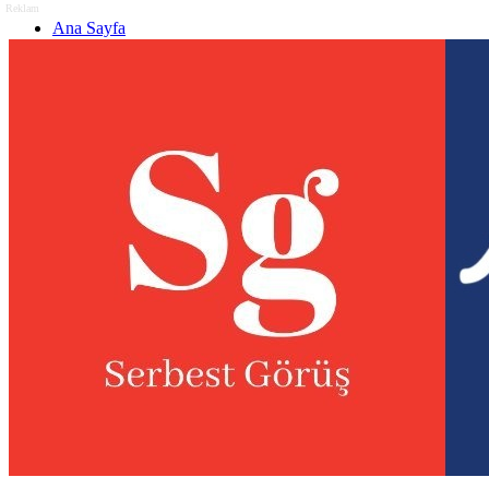
Reklam
Ana Sayfa
Gizlilik politikası
Görüş & Analiz Gönder
Newsletter