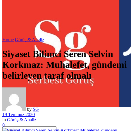
Home
Görüş & Analiz
Siyaset Bilimci Seren Selvin
Korkmaz: Muhalefet, gündemi
belirleyen taraf olmalı
by
SG
19 Temmuz 2020
in
Görüş & Analiz
0