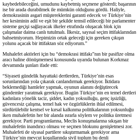
kaybedebileceğini, umudunu kaybetmiş seçmene gösterdi; başarının
ise bir arada durabilmek ile mümkün olduğunu gördü. Haliyle,
demokrasinin asgari müştereklerini garanti edecek ve Türkiye’nin
her kesiminin adil ve eşit bir şekilde temsil edileceği bir parlamenter
sisteme geçişi sağlayacak ilkeler etrafında oluşacak blok için
çalışmalar daima canlı tutulmalı. İlkesiz, sayısal seçim ittifaklarından
bahsetmiyorum. Hepimizin ortak geleceği için gereken çıkışın
yolunu açacak bir ittifaktan söz ediyorum.”
Muhalefet aktörleri için bu “demokrasi ittifakı”nın bir pasifize olma
aracı haline dönüşmemesi konusunda uyarıda bulunan Korkmaz
devamında şunları ifade etti:
“Siyaseti gündelik hayattaki dertlerden, Türkiye’nin esas
sorunlarından yola çıkarak canlandırmak gerekiyor. İktidara
beklemediği hamleler yapmak, oyunun alanını değiştirecek
gündemler yaratmak gerekiyor. Bugün Türkiye’nin en temel dertleri
kadınlara yönelik taciz, şiddet, kadın yoksulluğu, genç işsizliği,
güvencesiz çalışma, temel hak ve özgürlüklerin ihlal edilmesi,
sürdürülebilir kentsel ve kırsal kalkınma politikalarının yoksunluğu
iken muhalefetin her bir alanda ısrarla söylem ve politika üretmesi
gerekiyor. Parti programlarına, Meclis konuşmalarına sıkışan bir
muhalefetin inandırıcı olması ve seçmen blokunu genişletmesi zor.
Muhalefeti de siyasal partilere sıkıştırmamak gerekiyor ama
Türkiye’nin mevcut koşullarında sivil toplum bu denli