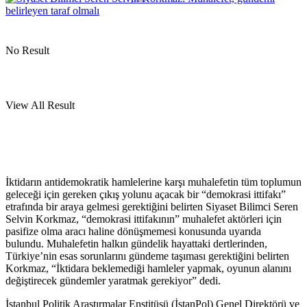
No Result
View All Result
İktidarın antidemokratik hamlelerine karşı muhalefetin tüm toplumun
geleceği için gereken çıkış yolunu açacak bir “demokrasi ittifakı”
etrafında bir araya gelmesi gerektiğini belirten Siyaset Bilimci Seren
Selvin Korkmaz, “demokrasi ittifakının” muhalefet aktörleri için
pasifize olma aracı haline dönüşmemesi konusunda uyarıda
bulundu. Muhalefetin halkın gündelik hayattaki dertlerinden,
Türkiye’nin esas sorunlarını gündeme taşıması gerektiğini belirten
Korkmaz, “İktidara beklemediği hamleler yapmak, oyunun alanını
değiştirecek gündemler yaratmak gerekiyor” dedi.
İstanbul Politik Araştırmalar Enstitüsü (İstanPol) Genel Direktörü ve