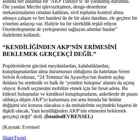
aslında her anlamda bir ‘AKP Türkiye’si’ de yaratılmış durumda.
Öte yandan Meclisi işlevsizleştiren, denge-denetleme
mekanizmalarını ortadan kaldıran, sivil toplumu kontrol altına
almaya çalışan ve her hamlesi ile de bir alanı daraltan, ele geçiren bir
yönetim anlayışı var. Haliyle bu bir süreklilik teşkil ediyor.
Otoriterleşmenin de yerleşmesini sağlayan adımlar bunlar”
ifadelerini kullandı.
“KENDİLİĞİNDEN AKP’NİN ERİMESİNİ
BEKLEMEK GERÇEKÇİ DEĞİL”
Popüleristlerin gücünü meydanlardan, kalabalıklardan,
kutuplaşmalardan alma durumunun olduğunu da hatırlatan Seren
Selvin Korkmaz, “24 Temmuz’da Ayasofya’nın ibadete açılışı
iktidara bu sembolik ve halk ile ‘yeniden buluşma’ alanını da açmış
oluyor. Kendi seçmenini mobilize etmek için bir fırsat adeta. Bu
kitlesel buluşmalar ve kimliksel kutuplaşmaların, anketlerde de puanı
oldukça düşen AKP’yi kurtarması zor ama burada bir iktidar
değişimi söz konusu olacaksa o da muhalefetin seçimdeki başarısı ile
ilişkili olacak. Yani kendiliğinden AKP’nin erimesini beklemek
gerçekçi değil” dedi.
(İstanbulEVRENSEL)
[Kaynak: Evrensel
Share
Tweet