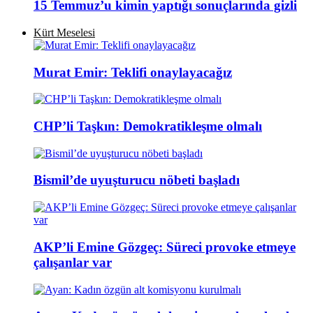
15 Temmuz’u kimin yaptığı sonuçlarında gizli
Kürt Meselesi
Murat Emir: Teklifi onaylayacağız
CHP’li Taşkın: Demokratikleşme olmalı
Bismil’de uyuşturucu nöbeti başladı
AKP’li Emine Gözgeç: Süreci provoke etmeye
çalışanlar var