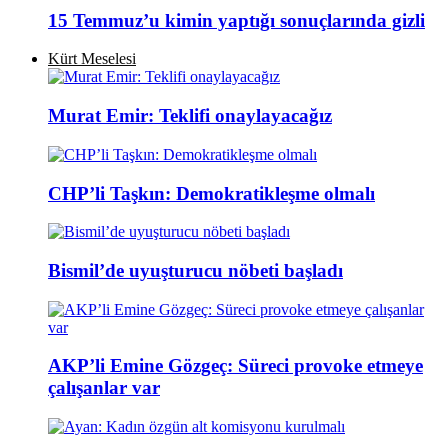
15 Temmuz’u kimin yaptığı sonuçlarında gizli
Kürt Meselesi
Murat Emir: Teklifi onaylayacağız
CHP’li Taşkın: Demokratikleşme olmalı
Bismil’de uyuşturucu nöbeti başladı
AKP’li Emine Gözgeç: Süreci provoke etmeye
çalışanlar var