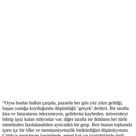
“Oysa bunlar halkın çarşıda, pazarda her gün yüz yüze geldiği,
başını yastığa koyduğunda düşündüğü ‘gerçek’ dertleri. Bir tarafta
kira ve faturalarını ödeyemeyen, gelirlerini kaybeden, üniversiteyi
bitirip işsiz kalan milyonlar var; diğer tarafta ise iktidarın her türlü
nimetinden faydalanabilen ayrıcalıklı bir grup. Ben bunun toplumda
içten içe bir öfke ve memnuniyetsizlik biriktirdiğini düşünüyorum.
Gittikçe genişleyen kesimlerde, temel hak ve özgürlüklerle ilgili