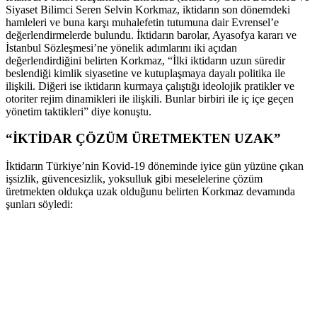
Siyaset Bilimci Seren Selvin Korkmaz, iktidarın son dönemdeki
hamleleri ve buna karşı muhalefetin tutumuna dair Evrensel’e
değerlendirmelerde bulundu. İktidarın barolar, Ayasofya kararı ve
İstanbul Sözleşmesi’ne yönelik adımlarını iki açıdan
değerlendirdiğini belirten Korkmaz, “İlki iktidarın uzun süredir
beslendiği kimlik siyasetine ve kutuplaşmaya dayalı politika ile
ilişkili. Diğeri ise iktidarın kurmaya çalıştığı ideolojik pratikler ve
otoriter rejim dinamikleri ile ilişkili. Bunlar birbiri ile iç içe geçen
yönetim taktikleri” diye konuştu.
“İKTİDAR ÇÖZÜM ÜRETMEKTEN UZAK”
İktidarın Türkiye’nin Kovid-19 döneminde iyice gün yüzüne çıkan
işsizlik, güvencesizlik, yoksulluk gibi meselelerine çözüm
üretmekten oldukça uzak olduğunu belirten Korkmaz devamında
şunları söyledi: