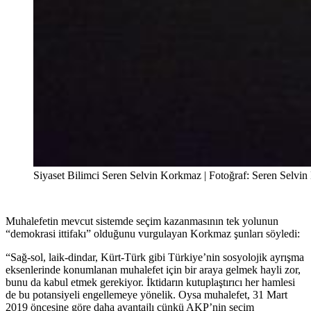
Siyaset Bilimci Seren Selvin Korkmaz | Fotoğraf: Seren Selvin 
Muhalefetin mevcut sistemde seçim kazanmasının tek yolunun
“demokrasi ittifakı” olduğunu vurgulayan Korkmaz şunları söyledi:
“Sağ-sol, laik-dindar, Kürt-Türk gibi Türkiye’nin sosyolojik ayrışma
eksenlerinde konumlanan muhalefet için bir araya gelmek hayli zor,
bunu da kabul etmek gerekiyor. İktidarın kutuplaştırıcı her hamlesi
de bu potansiyeli engellemeye yönelik. Oysa muhalefet, 31 Mart
2019 öncesine göre daha avantajlı çünkü AKP’nin seçim