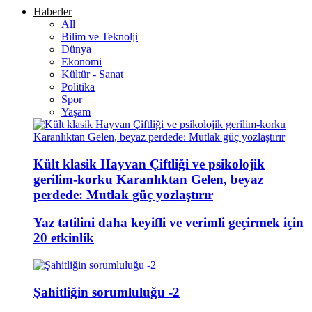
Haberler
All
Bilim ve Teknolji
Dünya
Ekonomi
Kültür - Sanat
Politika
Spor
Yaşam
Kült klasik Hayvan Çiftliği ve psikolojik
gerilim-korku Karanlıktan Gelen, beyaz
perdede: Mutlak güç yozlaştırır
Yaz tatilini daha keyifli ve verimli geçirmek için
20 etkinlik
Şahitliğin sorumluluğu -2