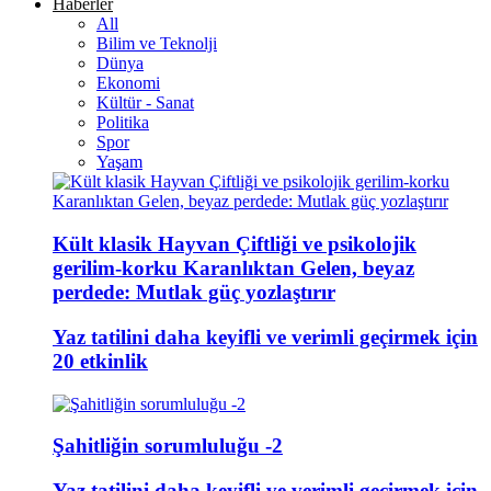
Haberler
All
Bilim ve Teknolji
Dünya
Ekonomi
Kültür - Sanat
Politika
Spor
Yaşam
Kült klasik Hayvan Çiftliği ve psikolojik
gerilim-korku Karanlıktan Gelen, beyaz
perdede: Mutlak güç yozlaştırır
Yaz tatilini daha keyifli ve verimli geçirmek için
20 etkinlik
Şahitliğin sorumluluğu -2
Yaz tatilini daha keyifli ve verimli geçirmek için