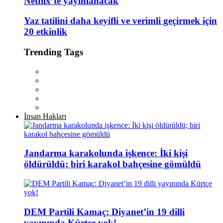
Netflix’te yayınlanacak
Yaz tatilini daha keyifli ve verimli geçirmek için
20 etkinlik
Trending Tags
İnsan Hakları
Jandarma karakolunda işkence: İki kişi
öldürüldü; biri karakol bahçesine gömüldü
DEM Partili Kamaç: Diyanet’in 19 dilli
yayınında Kürtçe yok!