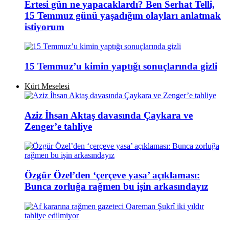
Ertesi gün ne yapacaklardı? Ben Serhat Telli,
15 Temmuz günü yaşadığım olayları anlatmak
istiyorum
15 Temmuz’u kimin yaptığı sonuçlarında gizli
Kürt Meselesi
Aziz İhsan Aktaş davasında Çaykara ve
Zenger’e tahliye
Özgür Özel’den ‘çerçeve yasa’ açıklaması:
Bunca zorluğa rağmen bu işin arkasındayız