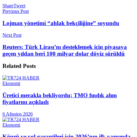
Share
Tweet
Previous Post
Lojman yönetimi “ahlak bekçiliğine” soyundu
Next Post
Reuters: Türk Lirası’nı desteklemek için piyasaya
geçen yıldan beri 100 milyar dolar döviz sürüldü
Related
Posts
Ekonomi
Üretici merakla bekliyordu; TMO fındık alım
fiyatlarını açıkladı
6 Ağustos 2026
Ekonomi
Köprü ve yol garantileri için 2026’nın ilk yarısında