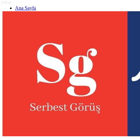
Reklam
Ana Sayfa
Gizlilik politikası
Görüş & Analiz Gönder
Newsletter