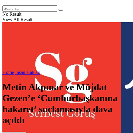
No Result
View All Result
Home
İnsan Hakları
Metin Akpınar ve Müjdat
Gezen’e ‘Cumhurbaşkanına
hakaret’ suçlamasıyla dava
açıldı