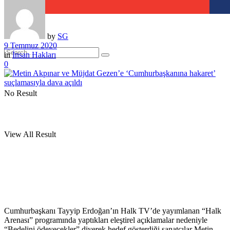
by
SG
9 Temmuz 2020
in
İnsan Hakları
0
No Result
View All Result
Cumhurbaşkanı Tayyip Erdoğan’ın Halk TV’de yayımlanan “Halk
Arenası” programında yaptıkları eleştirel açıklamalar nedeniyle
“Bedelini ödeyecekler” diyerek hedef gösterdiği sanatçılar Metin