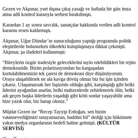
Gezen ve Akpınar, yurt dışına çıkış yasağı ve haftada bir gün imza
atma adli kontrol kararıyla serbest bırakılmıştı.
Karardan 1 ay sonra savcılık, sanatçılar hakkında verilen adli kontrol
kararını resen kaldırmıştı.
Akpınar, Uğur Dündar’ın sunuculuğunu yaptığı programda politik
eleştirilerde bulunurken ülkedeki kutuplaşmaya dikkat çekmişti.
Akpınar, şu ifadeleri kullanmıştı:
“Bireylerin özgür iradesiyle geleceklerini tayin edebildikleri bir rejim
demokrasidir. Bizim polarizasyondan bu kargaşadan
kurtulabilmemizin tek çaresi de demokrasi diye düşünüyorum.
Oraya ulaşabilirsek ne ala kavga dövüş olmaz biz bu işin içinden
çıkarız. Ulaşamazsak her faşizmin olduğu gibi, karşılaştığı gibi belki
liderini ayağından asarlar, belki mahzenlerde zehirlenerek ölür, belki
adı geçen başka liderlerin yaşadığı gibi kötü sonlar yaşayabilir ama
bize yazık olur, biz harap oluruz.”
Müjdat Gezen ise “Recep Tayyip Erdoğan, sen bizim
vatanseverliğimizi sınayamazsın, haddini bil” dediği için hükümete
yakın medya organlarının hedefi haline gelmişti.
(KÜLTÜR
SERVİSİ)