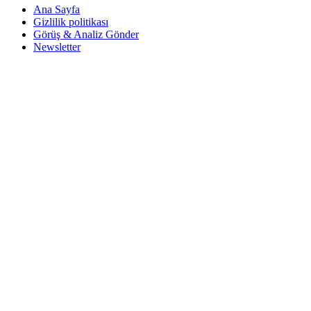
Ana Sayfa
Gizlilik politikası
Görüş & Analiz Gönder
Newsletter