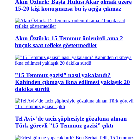
Akın Öztürk: Başta Hulusi Akar olmak üzere
15-20 kişi konuşmazsa bu iş açığa çıkmaz
Akın Öztürk: 15 Temmuz önlenirdi ama 2
buçuk saat refleks göstermediler
”15 Temmuz gazisi” nasıl yakalandı?
Kabinden çıkmaya ikna edilmesi yaklaşık 20
dakika sürdü
Tel Aviv’de taciz şüphesiyle gözaltına alınan
Türk görevli ”15 Temmuz gazisi” çıktı