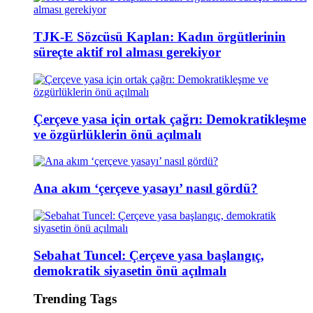
TJK-E Sözcüsü Kaplan: Kadın örgütlerinin
süreçte aktif rol alması gerekiyor
Çerçeve yasa için ortak çağrı: Demokratikleşme
ve özgürlüklerin önü açılmalı
Ana akım ‘çerçeve yasayı’ nasıl gördü?
Sebahat Tuncel: Çerçeve yasa başlangıç,
demokratik siyasetin önü açılmalı
Trending Tags