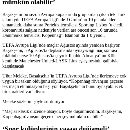
mümkün olabilir’
Başakşehir bu sezon Avrupa kupalarında gruplardan çıkan tek Türk
takımıydı. UEFA Avrupa Ligi’nde J Grubu’nu 10 puanla lider
tamamladı, daha sonra Portekiz temsilcisi Sporting Lizbon’u eledi,
koronavirüs salgını nedeniyle verilan ara öncesi son 16 turunda
Danimarka temsilcisi Kopenhag’ı İstanbul’da 1-0 yendi.
UEFA Avrupa Ligi’nde maçlar Ağustos ayında yeniden başlıyor.
Başakşehir, 5 Ağustos’ta deplasmanda oynayacağı maç sonrası
rakibini elerse 10 Ağustos’ta çeyrek finalde Almanya’nın Köln
kentinde Manchester United-LASK Linz eşleşmesinin galibiyle
karşılaşacak.
Uğur Meleke, Başakşehir’in UEFA Avrupa Ligi’nde ilerlemeye çok
uygun bir takım olduğunu söylüyor, “Kopenhag rövanşını geçerse
tek maçlı eliminasyon başlıyor. Başakşehir’in bunu oynayabilecek
bir karakteri var” diyor.
Meleke sözlerini şöyle sürdürüyor:
“Maçlar klasik düzende olsaydı, böyle düşünmezdim. Başakşehir,
Kopenhag rövanşını geçerse her şey mümkün olabilir.”
‘Spor kulüplerinin yasası değişmeli’