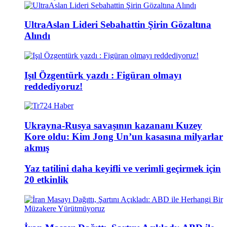
UltraAslan Lideri Sebahattin Şirin Gözaltına
Alındı
Işıl Özgentürk yazdı : Figüran olmayı
reddediyoruz!
Ukrayna-Rusya savaşının kazananı Kuzey
Kore oldu: Kim Jong Un’un kasasına milyarlar
akmış
Yaz tatilini daha keyifli ve verimli geçirmek için
20 etkinlik