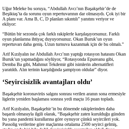
Uğur Meleke bu soruya, “Abdullah Avcı’nın Başakşehir’de de
Beşiktaş’ta da sorunu oyun repertuvarının dar olmasıydı. Çok iyi bir
A planı var. Ama B, C, D planları sıkıntılı” yanıtını veriyor ve
ekliyor:
“Bütün bir sezonda çok farklı rakiplerle karşılaşıyorsunuz. Farklı
oyun planlarına ihtiyaç duyuyorsunuz. Okan Buruk’un oyun
repertuvarı daha geniş. Uzun turnuva kazanmak için de bu olmalı.”
Arif Kızılyalın ise Abdullah Avcı’nın yaptığı rotasyon hatasını Okan
Buruk’un yapmadığını söylüyor, “Rotasyonda Epureanu gibi,
Demba Ba gibi, Mahmut Tekdemir gibi isimlerin alternatifleri
yaratıldı. Alın terinin karşılığında şampiyon oldular” diyor.
‘Seyircisizlik avantajları oldu’
Başakşehir koronavirüs salgını sonrası verilen aranın sona ermesiyle
liglerin yeniden başlaması sonrası yedi maçta 16 puan topladı.
Arif Kızılyalın, Başakşehir’in bu dönemde rakiplerinden daha
başarılı olmasıyla ilgili olarak, “Başakşehir zaten kurulduğu günden
bu yana pandemi kurallarına göre oynuyor çünkü seyircileri yok.
Passolig verilerine göre maçlarına ortalama 2500 seyirci gelmiş,