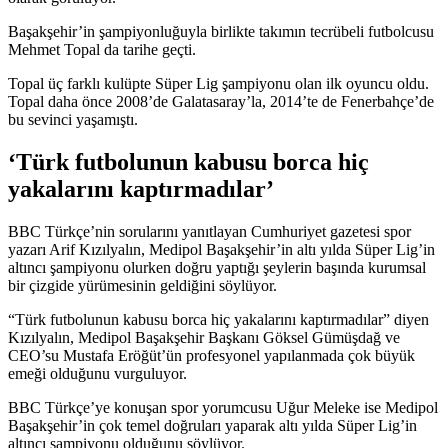
Başakşehir’in şampiyonluğuyla birlikte takımın tecrübeli futbolcusu
Mehmet Topal da tarihe geçti.
Topal üç farklı kulüpte Süper Lig şampiyonu olan ilk oyuncu oldu.
Topal daha önce 2008’de Galatasaray’la, 2014’te de Fenerbahçe’de
bu sevinci yaşamıştı.
‘Türk futbolunun kabusu borca hiç
yakalarını kaptırmadılar’
BBC Türkçe’nin sorularını yanıtlayan Cumhuriyet gazetesi spor
yazarı Arif Kızılyalın, Medipol Başakşehir’in altı yılda Süper Lig’in
altıncı şampiyonu olurken doğru yaptığı şeylerin başında kurumsal
bir çizgide yürümesinin geldiğini söylüyor.
“Türk futbolunun kabusu borca hiç yakalarını kaptırmadılar” diyen
Kızılyalın, Medipol Başakşehir Başkanı Göksel Gümüşdağ ve
CEO’su Mustafa Eröğüt’ün profesyonel yapılanmada çok büyük
emeği olduğunu vurguluyor.
BBC Türkçe’ye konuşan spor yorumcusu Uğur Meleke ise Medipol
Başakşehir’in çok temel doğruları yaparak altı yılda Süper Lig’in
altıncı şampiyonu olduğunu söylüyor.