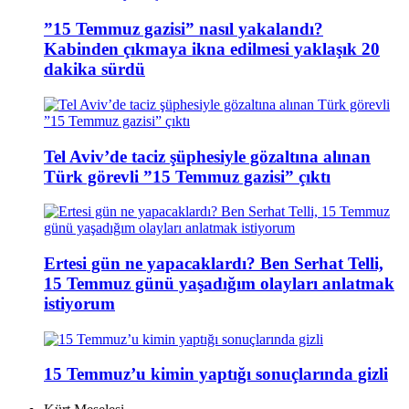
”15 Temmuz gazisi” nasıl yakalandı?
Kabinden çıkmaya ikna edilmesi yaklaşık 20
dakika sürdü
Tel Aviv’de taciz şüphesiyle gözaltına alınan
Türk görevli ”15 Temmuz gazisi” çıktı
Ertesi gün ne yapacaklardı? Ben Serhat Telli,
15 Temmuz günü yaşadığım olayları anlatmak
istiyorum
15 Temmuz’u kimin yaptığı sonuçlarında gizli