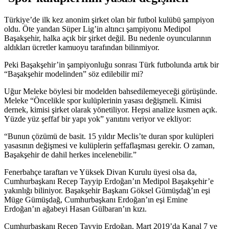
Türkiye’de ilk kez anonim şirket olan bir futbol kulübü şampiyon
oldu. Öte yandan Süper Lig’in altıncı şampiyonu Medipol
Başakşehir, halka açık bir şirket değil. Bu nedenle oyuncularının
aldıkları ücretler kamuoyu tarafından bilinmiyor.
Peki Başakşehir’in şampiyonluğu sonrası Türk futbolunda artık bir
“Başakşehir modelinden” söz edilebilir mi?
Uğur Meleke böylesi bir modelden bahsedilemeyeceği görüşünde.
Meleke “Öncelikle spor kulüplerinin yasası değişmeli. Kimisi
dernek, kimisi şirket olarak yönetiliyor. Hepsi analize kısmen açık.
Yüzde yüz şeffaf bir yapı yok” yanıtını veriyor ve ekliyor:
“Bunun çözümü de basit. 15 yıldır Meclis’te duran spor kulüpleri
yasasının değişmesi ve kulüplerin şeffaflaşması gerekir. O zaman,
Başakşehir de dahil herkes incelenebilir.”
Fenerbahçe taraftarı ve Yüksek Divan Kurulu üyesi olsa da,
Cumhurbaşkanı Recep Tayyip Erdoğan’ın Medipol Başakşehir’e
yakınlığı biliniyor. Başakşehir Başkanı Göksel Gümüşdağ’ın eşi
Müge Gümüşdağ, Cumhurbaşkanı Erdoğan’ın eşi Emine
Erdoğan’ın ağabeyi Hasan Gülbaran’ın kızı.
Cumhurbaşkanı Recep Tayyip Erdoğan, Mart 2019’da Kanal 7 ve