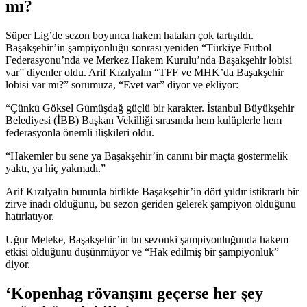
mı?
Süper Lig’de sezon boyunca hakem hataları çok tartışıldı.
Başakşehir’in şampiyonluğu sonrası yeniden “Türkiye Futbol
Federasyonu’nda ve Merkez Hakem Kurulu’nda Başakşehir lobisi
var” diyenler oldu. Arif Kızılyalın “TFF ve MHK’da Başakşehir
lobisi var mı?” sorumuza, “Evet var” diyor ve ekliyor:
“Çünkü Göksel Gümüşdağ güçlü bir karakter. İstanbul Büyükşehir
Belediyesi (İBB) Başkan Vekilliği sırasında hem kulüplerle hem
federasyonla önemli ilişkileri oldu.
“Hakemler bu sene ya Başakşehir’in canını bir maçta göstermelik
yaktı, ya hiç yakmadı.”
Arif Kızılyalın bununla birlikte Başakşehir’in dört yıldır istikrarlı bir
zirve inadı olduğunu, bu sezon geriden gelerek şampiyon olduğunu
hatırlatıyor.
Uğur Meleke, Başakşehir’in bu sezonki şampiyonluğunda hakem
etkisi olduğunu düşünmüyor ve “Hak edilmiş bir şampiyonluk”
diyor.
‘Kopenhag rövanşını geçerse her şey