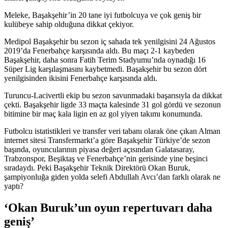
Meleke, Başakşehir’in 20 tane iyi futbolcuya ve çok geniş bir
kulübeye sahip olduğuna dikkat çekiyor.
Medipol Başakşehir bu sezon iç sahada tek yenilgisini 24 Ağustos
2019’da Fenerbahçe karşısında aldı. Bu maçı 2-1 kaybeden
Başakşehir, daha sonra Fatih Terim Stadyumu’nda oynadığı 16
Süper Lig karşılaşmasını kaybetmedi. Başakşehir bu sezon dört
yenilgisinden ikisini Fenerbahçe karşısında aldı.
Turuncu-Lacivertli ekip bu sezon savunmadaki başarısıyla da dikkat
çekti. Başakşehir ligde 33 maçta kalesinde 31 gol gördü ve sezonun
bitimine bir maç kala ligin en az gol yiyen takımı konumunda.
Futbolcu istatistikleri ve transfer veri tabanı olarak öne çıkan Alman
internet sitesi Transfermarkt’a göre Başakşehir Türkiye’de sezon
başında, oyuncularının piyasa değeri açısından Galatasaray,
Trabzonspor, Beşiktaş ve Fenerbahçe’nin gerisinde yine beşinci
sıradaydı. Peki Başakşehir Teknik Direktörü Okan Buruk,
şampiyonluğa giden yolda selefi Abdullah Avcı’dan farklı olarak ne
yaptı?
‘Okan Buruk’un oyun repertuvarı daha
geniş’