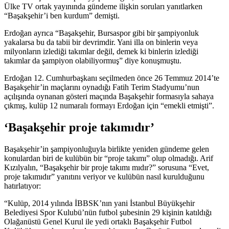
Ülke TV ortak yayınında gündeme ilişkin soruları yanıtlarken
“Başakşehir’i ben kurdum” demişti.
Erdoğan ayrıca “Başakşehir, Bursaspor gibi bir şampiyonluk
yakalarsa bu da tabii bir devrimdir. Yani illa on binlerin veya
milyonların izlediği takımlar değil, demek ki binlerin izlediği
takımlar da şampiyon olabiliyormuş” diye konuşmuştu.
Erdoğan 12. Cumhurbaşkanı seçilmeden önce 26 Temmuz 2014’te
Başakşehir’in maçlarını oynadığı Fatih Terim Stadyumu’nun
açılışında oynanan gösteri maçında Başakşehir formasıyla sahaya
çıkmış, kulüp 12 numaralı formayı Erdoğan için “emekli etmişti”.
‘Başakşehir proje takımıdır’
Başakşehir’in şampiyonluğuyla birlikte yeniden gündeme gelen
konulardan biri de kulübün bir “proje takımı” olup olmadığı. Arif
Kızılyalın, “Başakşehir bir proje takımı mıdır?” sorusuna “Evet,
proje takımıdır” yanıtını veriyor ve kulübün nasıl kurulduğunu
hatırlatıyor:
“Kulüp, 2014 yılında İBBSK’nın yani İstanbul Büyükşehir
Belediyesi Spor Kulubü’nün futbol şubesinin 29 kişinin katıldığı
Olağanüstü Genel Kurul ile yedi ortaklı Başakşehir Futbol