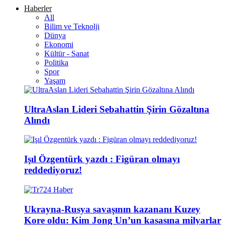
Haberler
All
Bilim ve Teknolji
Dünya
Ekonomi
Kültür - Sanat
Politika
Spor
Yaşam
UltraAslan Lideri Sebahattin Şirin Gözaltına
Alındı
Işıl Özgentürk yazdı : Figüran olmayı
reddediyoruz!
Ukrayna-Rusya savaşının kazananı Kuzey
Kore oldu: Kim Jong Un’un kasasına milyarlar