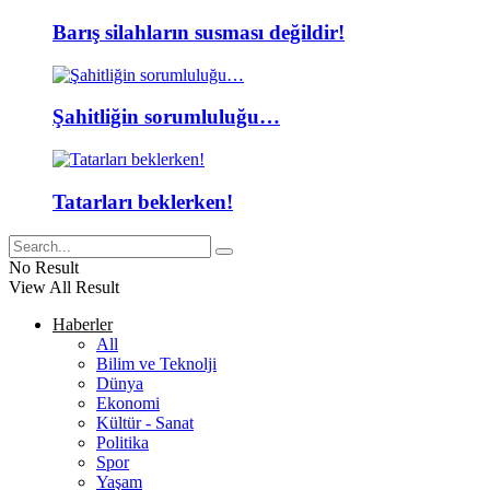
Barış silahların susması değildir!
Şahitliğin sorumluluğu…
Tatarları beklerken!
No Result
View All Result
Haberler
All
Bilim ve Teknolji
Dünya
Ekonomi
Kültür - Sanat
Politika
Spor
Yaşam