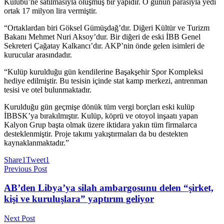
Kulübü’ne satılmasıyla oluşmuş bir yapıdır. O günün parasıyla yedi
ortak 17 milyon lira vermiştir.
“Ortaklardan biri Göksel Gümüşdağ’dır. Diğeri Kültür ve Turizm
Bakanı Mehmet Nuri Aksoy’dur. Bir diğeri de eski İBB Genel
Sekreteri Çağatay Kalkancı’dır. AKP’nin önde gelen isimleri de
kurucular arasındadır.
“Kulüp kurulduğu gün kendilerine Başakşehir Spor Kompleksi
hediye edilmiştir. Bu tesisin içinde stat kamp merkezi, antrenman
tesisi ve otel bulunmaktadır.
Kurulduğu gün geçmişe dönük tüm vergi borçları eski kulüp
İBBSK’ya bırakılmıştır. Kulüp, köprü ve otoyol inşaatı yapan
Kalyon Grup başta olmak üzere iktidara yakın tüm firmalarca
desteklenmiştir. Proje takımı yakıştırmaları da bu destekten
kaynaklanmaktadır.”
Share
1
Tweet
1
Previous Post
AB’den Libya’ya silah ambargosunu delen “şirket,
kişi ve kuruluşlara” yaptırım geliyor
Next Post