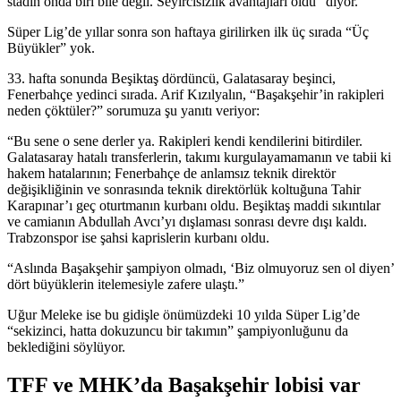
stadın onda biri bile değil. Seyircisizlik avantajları oldu” diyor.
Süper Lig’de yıllar sonra son haftaya girilirken ilk üç sırada “Üç
Büyükler” yok.
33. hafta sonunda Beşiktaş dördüncü, Galatasaray beşinci,
Fenerbahçe yedinci sırada. Arif Kızılyalın, “Başakşehir’in rakipleri
neden çöktüler?” sorumuza şu yanıtı veriyor:
“Bu sene o sene derler ya. Rakipleri kendi kendilerini bitirdiler.
Galatasaray hatalı transferlerin, takımı kurgulayamamanın ve tabii ki
hakem hatalarının; Fenerbahçe de anlamsız teknik direktör
değişikliğinin ve sonrasında teknik direktörlük koltuğuna Tahir
Karapınar’ı geç oturtmanın kurbanı oldu. Beşiktaş maddi sıkıntılar
ve camianın Abdullah Avcı’yı dışlaması sonrası devre dışı kaldı.
Trabzonspor ise şahsi kaprislerin kurbanı oldu.
“Aslında Başakşehir şampiyon olmadı, ‘Biz olmuyoruz sen ol diyen’
dört büyüklerin itelemesiyle zafere ulaştı.”
Uğur Meleke ise bu gidişle önümüzdeki 10 yılda Süper Lig’de
“sekizinci, hatta dokuzuncu bir takımın” şampiyonluğunu da
beklediğini söylüyor.
TFF ve MHK’da Başakşehir lobisi var