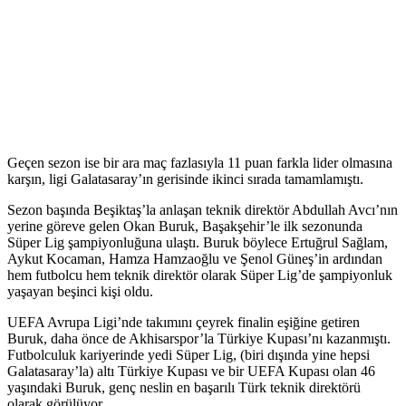
Geçen sezon ise bir ara maç fazlasıyla 11 puan farkla lider olmasına
karşın, ligi Galatasaray’ın gerisinde ikinci sırada tamamlamıştı.
Sezon başında Beşiktaş’la anlaşan teknik direktör Abdullah Avcı’nın
yerine göreve gelen Okan Buruk, Başakşehir’le ilk sezonunda
Süper Lig şampiyonluğuna ulaştı. Buruk böylece Ertuğrul Sağlam,
Aykut Kocaman, Hamza Hamzaoğlu ve Şenol Güneş’in ardından
hem futbolcu hem teknik direktör olarak Süper Lig’de şampiyonluk
yaşayan beşinci kişi oldu.
UEFA Avrupa Ligi’nde takımını çeyrek finalin eşiğine getiren
Buruk, daha önce de Akhisarspor’la Türkiye Kupası’nı kazanmıştı.
Futbolculuk kariyerinde yedi Süper Lig, (biri dışında yine hepsi
Galatasaray’la) altı Türkiye Kupası ve bir UEFA Kupası olan 46
yaşındaki Buruk, genç neslin en başarılı Türk teknik direktörü
olarak görülüyor.