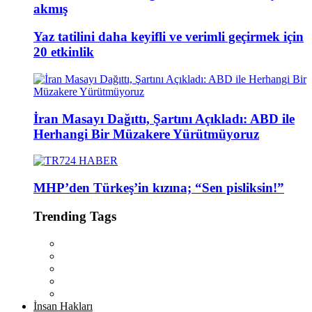
akmış
Yaz tatilini daha keyifli ve verimli geçirmek için
20 etkinlik
İran Masayı Dağıttı, Şartını Açıkladı: ABD ile
Herhangi Bir Müzakere Yürütmüyoruz
MHP’den Türkeş’in kızına; “Sen pisliksin!”
Trending Tags
İnsan Hakları