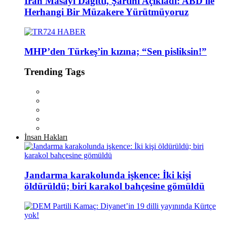
İran Masayı Dağıttı, Şartını Açıkladı: ABD ile
Herhangi Bir Müzakere Yürütmüyoruz
MHP’den Türkeş’in kızına; “Sen pisliksin!”
Trending Tags
İnsan Hakları
Jandarma karakolunda işkence: İki kişi
öldürüldü; biri karakol bahçesine gömüldü