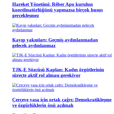
Hareket Yönetimi: Rêber Apo kurulun
koordinatörlüğünü yapmazsa birçok husus
gerçekleşmez
Kayıp yakınları: Geçmiş aydınlanmadan
gelecek aydınlanmaz
TJK-E Sözcüsü Kaplan: Kadın örgütlerinin
süreçte aktif rol alması gerekiyor
Çerçeve yasa için ortak çağrı: Demokratikleşme
ve özgürlüklerin önü açılmalı