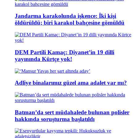
Jandarma karakolunda işkence: İki kişi
öldürüldü; biri karakol bahçesine gömüldü
DEM Partili Kamaç: Diyanet’in 19 dilli
yayınında Kürtçe yok!
Adliye binalarımız güzel ama adalet var mı?
Batman’da sert müdahalede bulunan polisler
hakkında soruşturma başlatıldı