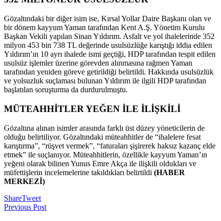
Gözaltındaki bir diğer isim ise, Kırsal Yollar Daire Başkanı olan ve
bir dönem kayyum Yaman tarafından Kent A.Ş. Yönetim Kurulu
Başkan Vekili yapılan Sinan Yıldırım. Asfalt ve yol ihalelerinde 352
milyon 453 bin 738 TL değerinde usulsüzlüğe karıştığı iddia edilen
Yıldırım’ın 10 ayrı ihalede ismi geçtiği, HDP tarafından tespit edilen
usulsüz işlemler üzerine görevden alınmasına rağmen Yaman
tarafından yeniden göreve getirildiği belirtildi. Hakkında usulsüzlük
ve yolsuzluk suçlaması bulunan Yıldırım ile ilgili HDP tarafından
başlatılan soruşturma da durdurulmuştu.
MÜTEAHHİTLER YEĞEN İLE İLİŞKİLİ
Gözaltına alınan isimler arasında farklı üst düzey yöneticilerin de
olduğu belirtiliyor. Gözaltındaki müteahhitler de “ihalelere fesat
karıştırma”, “rüşvet vermek”, “faturaları şişirerek haksız kazanç elde
etmek” ile suçlanıyor. Müteahhitlerin, özellikle kayyum Yaman’ın
yeğeni olarak bilinen Yunus Emre Akça ile ilişkili oldukları ve
müfettişlerin incelemelerine takıldıkları belirtildi
(HABER
MERKEZİ)
Share
Tweet
Previous Post