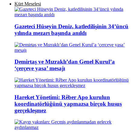
Kürt Meselesi
Gazeteci Hüseyin Deniz, katledilişinin 34’üncü
yılında mezarı başında anıldı
Demirtaş ve Mızraklı’dan Genel Kurul’a
‘çerçeve yasa’ mesajı
Hareket Yönetimi: Rêber Apo kurulun
koordinatörlüğünü yapmazsa birçok husus
gerçekleşmez