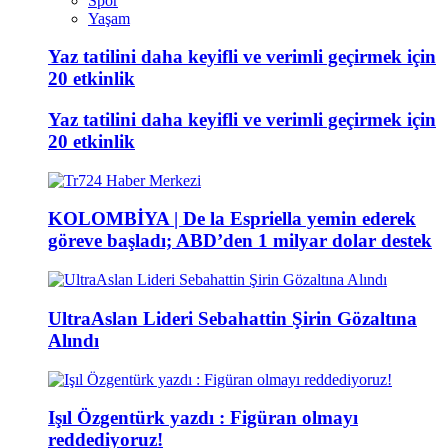
Spor
Yaşam
Yaz tatilini daha keyifli ve verimli geçirmek için
20 etkinlik
Yaz tatilini daha keyifli ve verimli geçirmek için
20 etkinlik
KOLOMBİYA | De la Espriella yemin ederek
göreve başladı; ABD’den 1 milyar dolar destek
UltraAslan Lideri Sebahattin Şirin Gözaltına
Alındı
Işıl Özgentürk yazdı : Figüran olmayı
reddediyoruz!