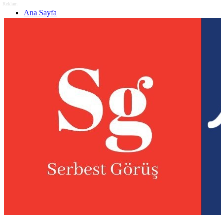
Reklam
Ana Sayfa
Gizlilik politikası
Görüş & Analiz Gönder
Newsletter