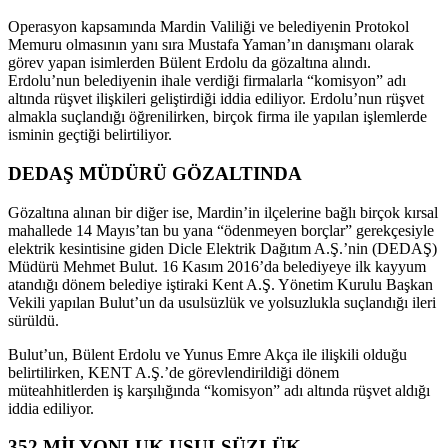
Operasyon kapsamında Mardin Valiliği ve belediyenin Protokol
Memuru olmasının yanı sıra Mustafa Yaman’ın danışmanı olarak
görev yapan isimlerden Bülent Erdolu da gözaltına alındı.
Erdolu’nun belediyenin ihale verdiği firmalarla “komisyon” adı
altında rüşvet ilişkileri geliştirdiği iddia ediliyor. Erdolu’nun rüşvet
almakla suçlandığı öğrenilirken, birçok firma ile yapılan işlemlerde
isminin geçtiği belirtiliyor.
DEDAŞ MÜDÜRÜ GÖZALTINDA
Gözaltına alınan bir diğer ise, Mardin’in ilçelerine bağlı birçok kırsal
mahallede 14 Mayıs’tan bu yana “ödenmeyen borçlar” gerekçesiyle
elektrik kesintisine giden Dicle Elektrik Dağıtım A.Ş.’nin (DEDAŞ)
Müdürü Mehmet Bulut. 16 Kasım 2016’da belediyeye ilk kayyum
atandığı dönem belediye iştiraki Kent A.Ş. Yönetim Kurulu Başkan
Vekili yapılan Bulut’un da usulsüzlük ve yolsuzlukla suçlandığı ileri
sürüldü.
Bulut’un, Bülent Erdolu ve Yunus Emre Akça ile ilişkili olduğu
belirtilirken, KENT A.Ş.’de görevlendirildiği dönem
müteahhitlerden iş karşılığında “komisyon” adı altında rüşvet aldığı
iddia ediliyor.
352 MİLYONLUK USULSÜZLÜK