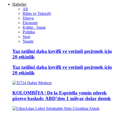
Haberler
All
Bilim ve Teknolji
Dünya
Ekonomi
Kültür - Sanat
Politika
Spor
Yaşam
Yaz tatilini daha keyifli ve verimli geçirmek için
20 etkinlik
Yaz tatilini daha keyifli ve verimli geçirmek için
20 etkinlik
KOLOMBİYA | De la Espriella yemin ederek
göreve başladı; ABD’den 1 milyar dolar destek