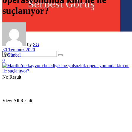
suçlanıyor?
by
SG
30 Temmuz 2020
in
Güncel
0
No Result
View All Result