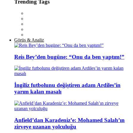
Trending Tags
Görüş & Analiz
Reis Bey’den bugüne: “Onu da ben yaptım!”
İngiliz futbolunu değiştiren adam Ardiles’in
yarım kalan masalı
Anfield’dan Karadeniz’e: Mohamed Salah’ın
zirveye uzanan yolculuğu