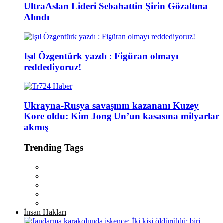
UltraAslan Lideri Sebahattin Şirin Gözaltına
Alındı
Işıl Özgentürk yazdı : Figüran olmayı
reddediyoruz!
Ukrayna-Rusya savaşının kazananı Kuzey
Kore oldu: Kim Jong Un’un kasasına milyarlar
akmış
Trending Tags
İnsan Hakları