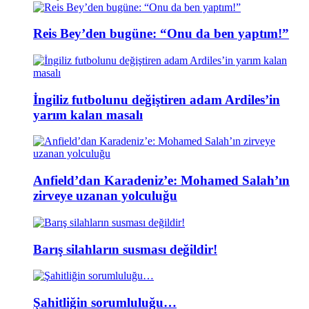
Reis Bey’den bugüne: “Onu da ben yaptım!”
İngiliz futbolunu değiştiren adam Ardiles’in
yarım kalan masalı
Anfield’dan Karadeniz’e: Mohamed Salah’ın
zirveye uzanan yolculuğu
Barış silahların susması değildir!
Şahitliğin sorumluluğu…