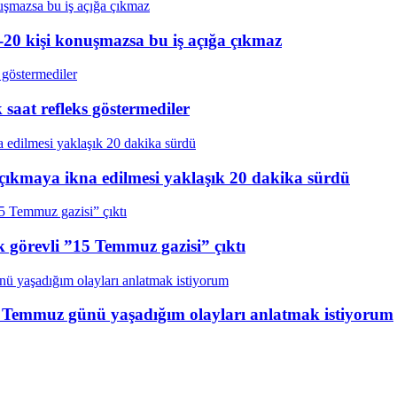
20 kişi konuşmazsa bu iş açığa çıkmaz
aat refleks göstermediler
çıkmaya ikna edilmesi yaklaşık 20 dakika sürdü
k görevli ”15 Temmuz gazisi” çıktı
15 Temmuz günü yaşadığım olayları anlatmak istiyorum