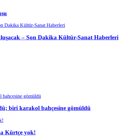
usu
buluşacak – Son Dakika Kültür-Sanat Haberleri
dü; biri karakol bahçesine gömüldü
da Kürtçe yok!