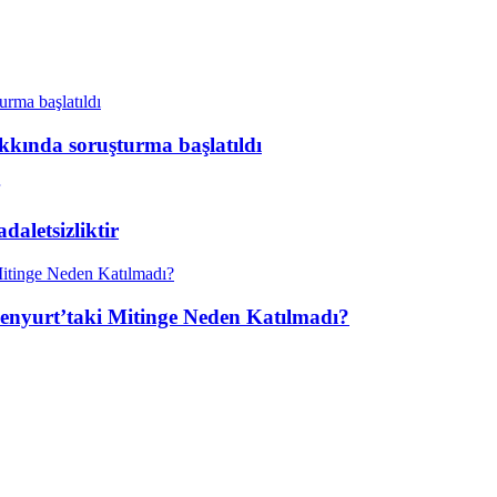
kkında soruşturma başlatıldı
aletsizliktir
enyurt’taki Mitinge Neden Katılmadı?