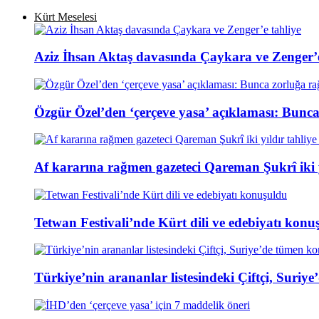
Kürt Meselesi
Aziz İhsan Aktaş davasında Çaykara ve Zenger’e
Özgür Özel’den ‘çerçeve yasa’ açıklaması: Bunc
Af kararına rağmen gazeteci Qareman Şukrî iki y
Tetwan Festivali’nde Kürt dili ve edebiyatı konu
Türkiye’nin arananlar listesindeki Çiftçi, Suri