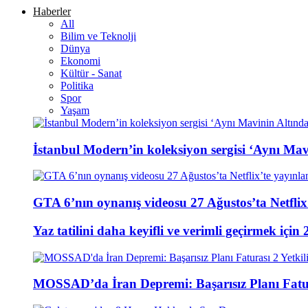
Haberler
All
Bilim ve Teknolji
Dünya
Ekonomi
Kültür - Sanat
Politika
Spor
Yaşam
İstanbul Modern’in koleksiyon sergisi ‘Aynı Mavi
GTA 6’nın oynanış videosu 27 Ağustos’ta Netflix
Yaz tatilini daha keyifli ve verimli geçirmek için 
MOSSAD’da İran Depremi: Başarısız Planı Fatura