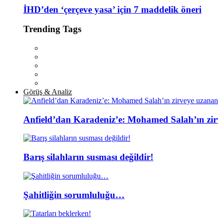
İHD’den ‘çerçeve yasa’ için 7 maddelik öneri
Trending Tags
Görüş & Analiz
Anfield’dan Karadeniz’e: Mohamed Salah’ın zir
Barış silahların susması değildir!
Şahitliğin sorumluluğu…