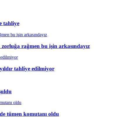
 tahliye
a zorluğa rağmen bu işin arkasındayız
ıldır tahliye edilmiyor
şuldu
ye’de tümen komutanı oldu