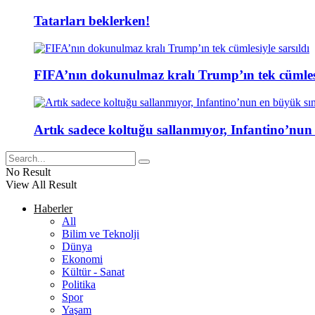
Tatarları beklerken!
FIFA’nın dokunulmaz kralı Trump’ın tek cümlesi
Artık sadece koltuğu sallanmıyor, Infantino’nun
No Result
View All Result
Haberler
All
Bilim ve Teknolji
Dünya
Ekonomi
Kültür - Sanat
Politika
Spor
Yaşam