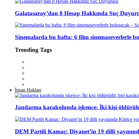
Galatasaray’dan 8 Hesap Hakkında Suç Duyur
Sinemalarda bu hafta: 6 film sinemaseverlerle 
Trending Tags
İnsan Hakları
Jandarma karakolunda işkence: İki kişi öldürül
DEM Partili Kamaç: Diyanet’in 19 dilli yayının