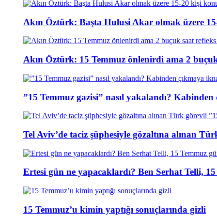
Akın Öztürk: Başta Hulusi Akar olmak üzere 15-
Akın Öztürk: 15 Temmuz önlenirdi ama 2 buçuk s
”15 Temmuz gazisi” nasıl yakalandı? Kabinden 
Tel Aviv’de taciz şüphesiyle gözaltına alınan Tür
Ertesi gün ne yapacaklardı? Ben Serhat Telli, 
15 Temmuz’u kimin yaptığı sonuçlarında gizli