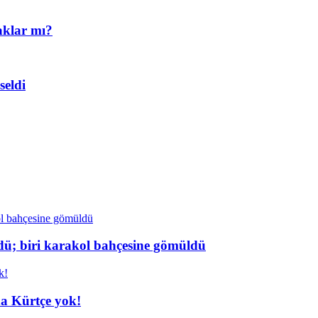
aklar mı?
eldi
dü; biri karakol bahçesine gömüldü
da Kürtçe yok!