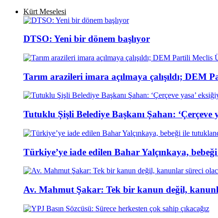
Kürt Meselesi
DTSO: Yeni bir dönem başlıyor
Tarım arazileri imara açılmaya çalışıldı; DEM Par
Tutuklu Şişli Belediye Başkanı Şahan: ‘Çerçeve ya
Türkiye’ye iade edilen Bahar Yalçınkaya, bebeği 
Av. Mahmut Şakar: Tek bir kanun değil, kanunla