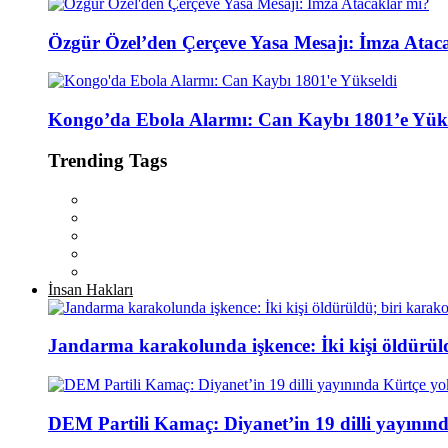
Özgür Özel’den Çerçeve Yasa Mesajı: İmza Atac
Kongo’da Ebola Alarmı: Can Kaybı 1801’e Yüks
Trending Tags
İnsan Hakları
Jandarma karakolunda işkence: İki kişi öldürül
DEM Partili Kamaç: Diyanet’in 19 dilli yayının