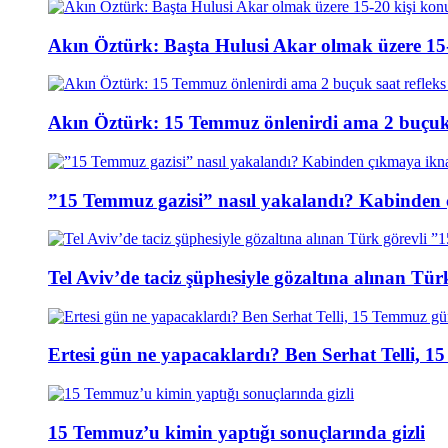
Akın Öztürk: Başta Hulusi Akar olmak üzere 15-
Akın Öztürk: 15 Temmuz önlenirdi ama 2 buçuk s
”15 Temmuz gazisi” nasıl yakalandı? Kabinden 
Tel Aviv’de taciz şüphesiyle gözaltına alınan Tür
Ertesi gün ne yapacaklardı? Ben Serhat Telli, 
15 Temmuz’u kimin yaptığı sonuçlarında gizli