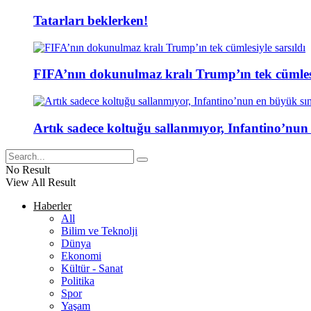
Tatarları beklerken!
FIFA’nın dokunulmaz kralı Trump’ın tek cümlesi
Artık sadece koltuğu sallanmıyor, Infantino’nun
No Result
View All Result
Haberler
All
Bilim ve Teknolji
Dünya
Ekonomi
Kültür - Sanat
Politika
Spor
Yaşam