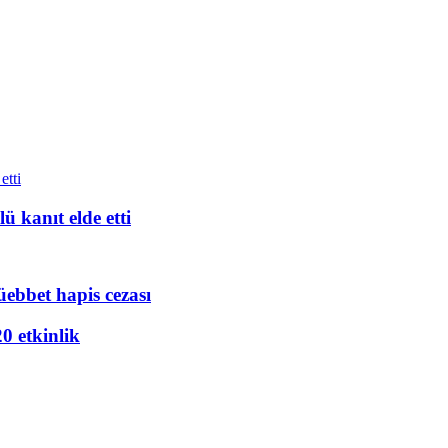
ü kanıt elde etti
üebbet hapis cezası
20 etkinlik