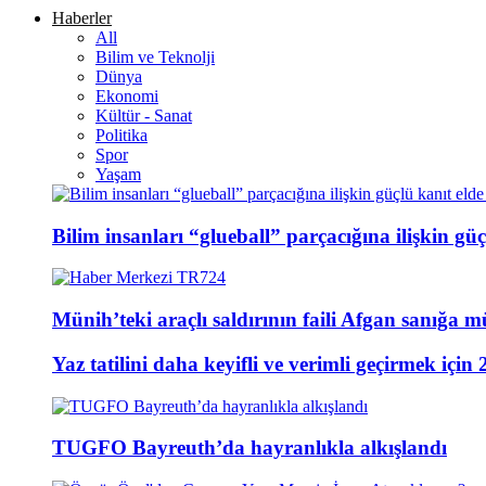
Haberler
All
Bilim ve Teknolji
Dünya
Ekonomi
Kültür - Sanat
Politika
Spor
Yaşam
Bilim insanları “glueball” parçacığına ilişkin güçl
Münih’teki araçlı saldırının faili Afgan sanığa m
Yaz tatilini daha keyifli ve verimli geçirmek için 
TUGFO Bayreuth’da hayranlıkla alkışlandı