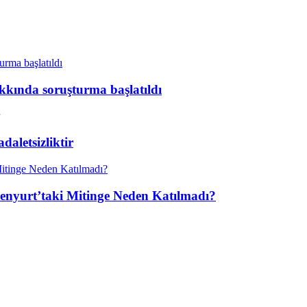
kkında soruşturma başlatıldı
aletsizliktir
enyurt’taki Mitinge Neden Katılmadı?