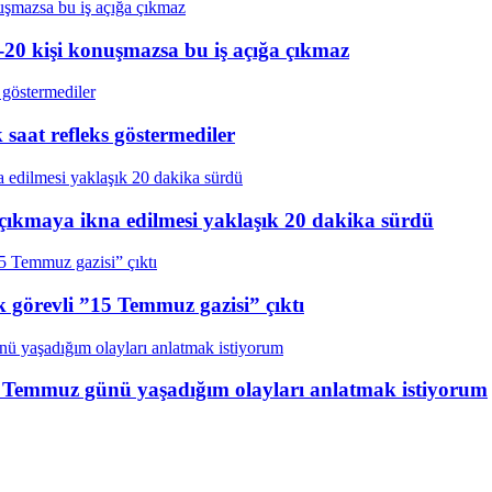
20 kişi konuşmazsa bu iş açığa çıkmaz
aat refleks göstermediler
çıkmaya ikna edilmesi yaklaşık 20 dakika sürdü
k görevli ”15 Temmuz gazisi” çıktı
15 Temmuz günü yaşadığım olayları anlatmak istiyorum