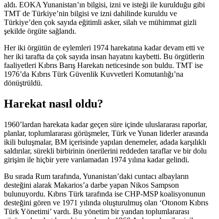
aldı. EOKA Yunanistan’ın bilgisi, izni ve isteği ile kurulduğu gibi
TMT de Türkiye’nin bilgisi ve izni dahilinde kuruldu ve
Türkiye’den çok sayıda eğitimli asker, silah ve mühimmat gizli
şekilde örgüte sağlandı.
Her iki örgütün de eylemleri 1974 harekatına kadar devam etti ve
her iki tarafta da çok sayıda insan hayatını kaybetti. Bu örgütlerin
faaliyetleri Kıbrıs Barış Harekatı neticesinde son buldu. TMT ise
1976’da Kıbrıs Türk Güvenlik Kuvvetleri Komutanlığı’na
dönüştrüldü.
Harekat nasıl oldu?
1960’lardan harekata kadar geçen süre içinde uluslararası raporlar,
planlar, toplumlararası görüşmeler, Türk ve Yunan liderler arasında
ikili buluşmalar, BM içerisinde yapılan denemeler, adada karşılıklı
saldırılar, sürekli birbirinin önerilerini reddeden taraflar ve bir dolu
girişim ile hiçbir yere varılamadan 1974 yılına kadar gelindi.
Bu sırada Rum tarafında, Yunanistan’daki cuntacı albayların
desteğini alarak Makarios’a darbe yapan Nikos Sampson
bulunuyordu. Kıbrıs Türk tarafında ise CHP-MSP koalisyonunun
desteğini gören ve 1971 yılında oluşturulmuş olan ‘Otonom Kıbrıs
Türk Yönetimi’ vardı. Bu yönetim bir yandan toplumlararası