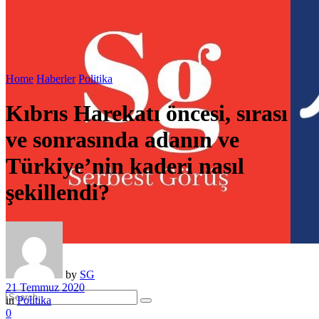
Home
Haberler
Politika
Kıbrıs Harekatı öncesi, sırası
ve sonrasında adanın ve
Türkiye’nin kaderi nasıl
şekillendi?
by
SG
21 Temmuz 2020
in
Politika
0