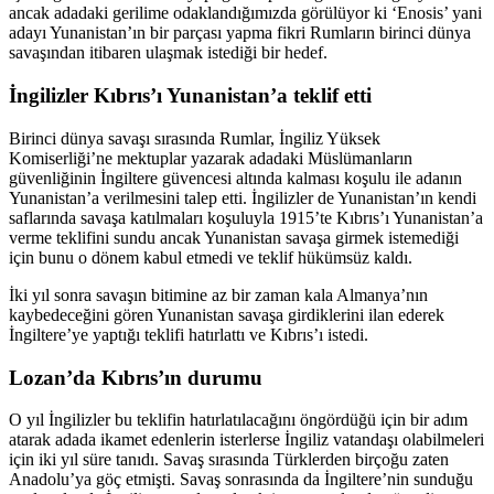
ancak adadaki gerilime odaklandığımızda görülüyor ki ‘Enosis’ yani
adayı Yunanistan’ın bir parçası yapma fikri Rumların birinci dünya
savaşından itibaren ulaşmak istediği bir hedef.
İngilizler Kıbrıs’ı Yunanistan’a teklif etti
Birinci dünya savaşı sırasında Rumlar, İngiliz Yüksek
Komiserliği’ne mektuplar yazarak adadaki Müslümanların
güvenliğinin İngiltere güvencesi altında kalması koşulu ile adanın
Yunanistan’a verilmesini talep etti. İngilizler de Yunanistan’ın kendi
saflarında savaşa katılmaları koşuluyla 1915’te Kıbrıs’ı Yunanistan’a
verme teklifini sundu ancak Yunanistan savaşa girmek istemediği
için bunu o dönem kabul etmedi ve teklif hükümsüz kaldı.
İki yıl sonra savaşın bitimine az bir zaman kala Almanya’nın
kaybedeceğini gören Yunanistan savaşa girdiklerini ilan ederek
İngiltere’ye yaptığı teklifi hatırlattı ve Kıbrıs’ı istedi.
Lozan’da Kıbrıs’ın durumu
O yıl İngilizler bu teklifin hatırlatılacağını öngördüğü için bir adım
atarak adada ikamet edenlerin isterlerse İngiliz vatandaşı olabilmeleri
için iki yıl süre tanıdı. Savaş sırasında Türklerden birçoğu zaten
Anadolu’ya göç etmişti. Savaş sonrasında da İngiltere’nin sunduğu