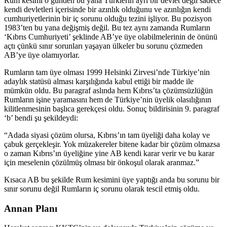
Rum kesimi o günden bu yana Türklerin ayrı bir devlet değil sadece
kendi devletleri içerisinde bir azınlık olduğunu ve azınlığın kendi
cumhuriyetlerinin bir iç sorunu olduğu tezini işliyor. Bu pozisyon
1983’ten bu yana değişmiş değil. Bu tez aynı zamanda Rumların
‘Kıbrıs Cumhuriyeti’ şeklinde AB’ye üye olabilmelerinin de önünü
açtı çünkü sınır sorunları yaşayan ülkeler bu sorunu çözmeden
AB’ye üye olamıyorlar.
Rumların tam üye olması 1999 Helsinki Zirvesi’nde Türkiye’nin
adaylık statüsü alması karşılığında kabul ettiği bir madde ile
mümkün oldu. Bu paragraf aslında hem Kıbrıs’ta çözümsüzlüğün
Rumların işine yaramasını hem de Türkiye’nin üyelik olasılığının
kilitlenmesinin başlıca gerekçesi oldu. Sonuç bildirisinin 9. paragraf
‘b’ bendi şu şekildeydi:
“Adada siyasi çözüm olursa, Kıbrıs’ın tam üyeliği daha kolay ve
çabuk gerçekleşir. Yok müzakereler bitene kadar bir çözüm olmazsa
o zaman Kıbrıs’ın üyeliğine yine AB kendi karar verir ve bu karar
için meselenin çözülmüş olması bir önkoşul olarak aranmaz.”
Kısaca AB bu şekilde Rum kesimini üye yaptığı anda bu sorunu bir
sınır sorunu değil Rumların iç sorunu olarak tescil etmiş oldu.
Annan Planı