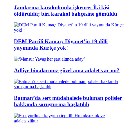
Jandarma karakolunda işkence: İki kişi
öldürüldü; biri karakol bahçesine gömüldü
DEM Partili Kamaç: Diyanet’in 19 dilli
yayınında Kürtçe yok!
Adliye binalarımız güzel ama adalet var mı?
Batman’da sert müdahalede bulunan polisler
hakkında soruşturma başlatıldı