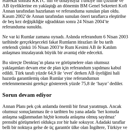
Harekat sonrası KKTC’nin ve dolayısıyla Türkiye’nin çözüme ve
AB üyeliklerine en yaklaştığı an dönemin BM Genel Sekreteri Kofi
Annan tarafından hazırlanan ve referanduma sunulan plan oldu.
Kasım 2002’de Annan tarafından sunulan öneri taraflarca eleştirilse
de beş kez değişikliğie uğradıktan sonra 24 Nisan 2004’te
referanduma sunuldu.
Ne var ki Rumlar zamana oynadı. Aslında referandum 6 Nisan 2003
tarihinde gerçekleşecekti fakat Rumların itirazları ile bu tarih
ertelendi çünkü 16 Nisan 2003’te Rum Kesimi AB ile Katılım
anlaşması imzalayarak büyük bir avantaj elde edecekti.
Bu süreçte Denktaş’ın plana ve görüşmelere olan olumsuz
yaklaşımları devam etse de plan için referandum yapılması kabul
edildi. Türk tarafı yüzde 64,9 ile ‘evet’ derken AB üyeliğini hali
hazırda garantilemiş olan Rumlar yine referandumun
ertelenmemesini gerekçe göstererek yüzde 75,8 ile ‘hayır’ dediler.
Sorun devam ediyor
Annan Planı pek çok anlamda önemli bir fırsat yaratmıştı. Ancak
olumsuz sonuçlanması ile o tarihten bu yana adada ‘her konuda
anlaşma sağlanmadan hiçbir konuda anlaşma olmuş sayılmaz’
prensibi görüşmeleri oldukça zor bir hale sokuyor. Adadaki taraflar
belli bir noktaya gelse de üç garantör ülke olan İngiltere, Türkiye ve