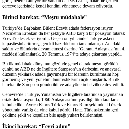
görüşmelere katılıyor bir yandan da 1960 Anlaşmaları ile çizilen
çerçeve içerisinde kendi kendini yönetmeye devam ediyordu.
Birinci harekat: “Meşru müdahale”
Türkiye’de Başbakan Bülent Ecevit adada federasyon istiyor,
Necmettin Erbakan da her şekliyle ABD karşıtı bir pozisyon tutarak
Ecevit’e destek veriyordu. Geçen on yıl içinde Türkiye askeri
kapasitesini arttırmış, gerekli hazırlıklarını tamamlamıştı. Adadaki
saldırı ve ölümlerin devam etmesi üzerine ‘Garanti Anlaşması’nın 4.
maddesi kullanılarak, 20 Temmuz 1974’te adaya çıkartma yapıldı.
Bu ilk müdahale dünyanın gözünde genel olarak meşru görüldü
çünkü ne ABD ne de İngiltere Sampson’un darbesini ve anayasal
düzenin yıkılarak adada gayrımeşru bir idarenin kurulmasını hoş
görmemiş ve yeni yönetimi tanımadıklarını açıklamışlardı. Bu ilk
harekat ile Sampson gönderildi ve ada yönetimi sivillere devredildi.
Cenevre’de Türkiye, Yunanistan ve İngiltere tarafından yayınlanan
ortak deklarasyonda, 1960 Anlaşması’nın yasallığı tüm taraflarca
kabul edildi. Ayrıca Kıbrıs Türk ve Kıbrıs Rum şeklinde iki özerk
yönetimin varlığı da yine kabul gördü. Hatta Türk askerinin geri
çekilme şekli ve koşulları bile aşağı yukarı belirlenmişti.
İkinci harekat: “Fevri adım”