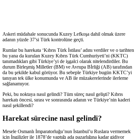
Askeri müdahale sonucunda Kuzey Lefkoşa dahil olmak üzere
adanın yüzde 37’si Türk kontrolüne geçti.
Rumlar bu harekata ‘Kıbrıs Türk İstilası’ adını verdiler ve o tarihten
bu yana da kurulan Kuzey Kıbrıs Türk Cumhuriyeti’ni (KKTC)
tanımadıkları gibi Türkiye’yi de işgalci olarak nitelendirdiler. Bu
durum Birleşmiş Milletler (BM) ve Avrupa Bİrliği (AB) tarafından
da bu şekilde kabul görüyor. Bu sebeple Türkiye bugün KKTC’yi
tanıyan tek ülke konumunda ve AB ile müzakerelerinde ilerleme
sağlanamıyor.
Peki, bu noktaya nasıl gelindi? Tüm süreç nasıl gelişti? Kıbrıs
harekatı öncesi, sırası ve sonrasında adanın ve Türkiye’nin kaderi
nasıl şekillendi?
Harekat sürecine nasıl gelindi?
Mesele Osmanlı İmparatorluğu’nun İstanbul’u Ruslara vermemek
için İngilizler ile 1878’de yaptığı ada pazarlığına kadar gidiyor