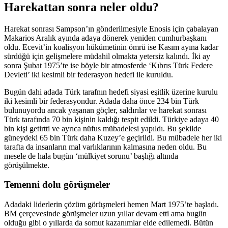
Harekattan sonra neler oldu?
Harekat sonrası Sampson’ın gönderilmesiyle Enosis için çabalayan
Makarios Aralık ayında adaya dönerek yeniden cumhurbaşkanı
oldu. Ecevit’in koalisyon hükümetinin ömrü ise Kasım ayına kadar
sürdüğü için gelişmelere müdahil olmakta yetersiz kalındı. İki ay
sonra Şubat 1975’te ise böyle bir atmosferde ‘Kıbrıs Türk Federe
Devleti’ iki kesimli bir federasyon hedefi ile kuruldu.
Bugün dahi adada Türk tarafnın hedefi siyasi eşitlik üzerine kurulu
iki kesimli bir federasyondur. Adada daha önce 234 bin Türk
bulunuyordu ancak yaşanan göçler, saldırılar ve harekat sonrası
Türk tarafında 70 bin kişinin kaldığı tespit edildi. Türkiye adaya 40
bin kişi getirtti ve ayrıca nüfus mübadelesi yapıldı. Bu şekilde
güneydeki 65 bin Türk daha Kuzey’e geçirildi. Bu mübadele her iki
tarafta da insanların mal varlıklarının kalmasına neden oldu. Bu
mesele de hala bugün ‘mülkiyet sorunu’ başlığı altında
görüşülmekte.
Temenni dolu görüşmeler
Adadaki liderlerin çözüm görüşmeleri hemen Mart 1975’te başladı.
BM çerçevesinde görüşmeler uzun yıllar devam etti ama bugün
olduğu gibi o yıllarda da somut kazanımlar elde edilemedi. Bütün