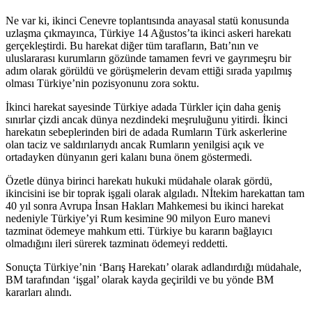
Ne var ki, ikinci Cenevre toplantısında anayasal statü konusunda
uzlaşma çıkmayınca, Türkiye 14 Ağustos’ta ikinci askeri harekatı
gerçekleştirdi. Bu harekat diğer tüm tarafların, Batı’nın ve
uluslararası kurumların gözünde tamamen fevri ve gayrımeşru bir
adım olarak görüldü ve görüşmelerin devam ettiği sırada yapılmış
olması Türkiye’nin pozisyonunu zora soktu.
İkinci harekat sayesinde Türkiye adada Türkler için daha geniş
sınırlar çizdi ancak dünya nezdindeki meşruluğunu yitirdi. İkinci
harekatın sebeplerinden biri de adada Rumların Türk askerlerine
olan taciz ve saldırılarıydı ancak Rumların yenilgisi açık ve
ortadayken dünyanın geri kalanı buna önem göstermedi.
Özetle dünya birinci harekatı hukuki müdahale olarak gördü,
ikincisini ise bir toprak işgali olarak algıladı. Nİtekim harekattan tam
40 yıl sonra Avrupa İnsan Hakları Mahkemesi bu ikinci harekat
nedeniyle Türkiye’yi Rum kesimine 90 milyon Euro manevi
tazminat ödemeye mahkum etti. Türkiye bu kararın bağlayıcı
olmadığını ileri sürerek tazminatı ödemeyi reddetti.
Sonuçta Türkiye’nin ‘Barış Harekatı’ olarak adlandırdığı müdahale,
BM tarafından ‘işgal’ olarak kayda geçirildi ve bu yönde BM
kararları alındı.