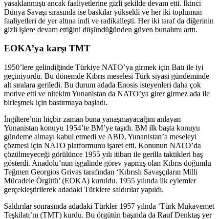
yasaklanmıştı ancak faaliyetlerine gizli şekilde devam etti. İkinci
Dünya Savaşı sırasında ise baskılar yükseldi ve her iki toplumun
faaliyetleri de yer altına indi ve radikalleşti. Her iki taraf da diğerinin
gizli işlere devam ettiğini düşündüğünden güven bunalımı arttı.
EOKA’ya karşı TMT
1950’lere gelindiğinde Türkiye NATO’ya girmek için Batı ile iyi
geçiniyordu. Bu dönemde Kıbrıs meselesi Türk siyasi gündeminde
alt sıralara geriledi. Bu durum adada Enosis isteyenleri daha çok
motive etti ve nitekim Yunanistan da NATO’ya girer girmez ada ile
birleşmek için bastırmaya başladı.
İngiltere’nin hiçbir zaman buna yanaşmayacağını anlayan
Yunanistan konuyu 1954’te BM’ye taşıdı. BM ilk başta konuyu
gündeme almayı kabul etmedi ve ABD, Yunanistan’a meseleyi
çözmesi için NATO platformunu işaret etti. Konunun NATO’da
çözülmeyeceği görülünce 1955 yılı itibarı ile gerilla taktikleri baş
gösterdi. Anadolu’nun işgalinde görev yapmış olan Kıbrıs doğumlu
Teğmen Georgios Grivas tarafından ‘Kıbrıslı Savaşçıların Milli
Mücadele Örgütü’ (EOKA) kuruldu. 1955 yılında ilk eylemler
gerçekleştirilerek adadaki Türklere saldırılar yapıldı.
Saldırılar sonrasında adadaki Türkler 1957 yılnda ‘Türk Mukavemet
Teşkilatı’nı (TMT) kurdu. Bu örgütün başında da Rauf Denktaş yer