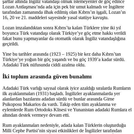
şartlar altında İngiliz vatandaşı olmak istemeyenler de göç edince
Lozan Antlaşması’nda ada için pek bir umut kalmadı ve İngiltere
tarafından zamanında ilhak edilmiş olan Kıbrıs’ın işgali, Lozan’ın
16, 20 ve 21. maddeleri sayesinde yasal statüye kavuştu.
Lozan imzalandıktan sonra Kıbrıs’ta kalan Türklere yine iki yıl
boyunca Türk vatandaşı olarak Türkiye’ye göç etme hakkı verildi
fakat bunu yapmayanlar da otomatik olarak İngiliz vatandaşlığına
geçirildi.
Yine bu tarihler arasında (1923 – 1925) bir kez daha Kıbrıs’tan
Türkiye’ye yoğun bir göç yaşandı ve bu göç 1939’a kadar sürdü.
Adadaki Türk nüfusunda ciddi azalma oldu.
İki toplum arasında güven bunalımı
Adadaki Türk varlığı sayısal olarak iyice azaldığı sıralarda Rumların
ilk ayaklanmaları (1931) başladı. İngilizler ayaklanmalarda yer
alanlardan bazılarını adadan sürdü ve bunlar arasında Girne
Psikoposu Makarios da vardı. Takip eden tüm ayaklanma ve
eylemlerde Rum Ortodoks Klisesi ve Yunanistan adadaki Rumlara el
altından destek vermeye devam etti.
Rum ayaklanmaları nedeniyle, adada kalan Türklerin oluşturduğu
Milli Cephe Partisi’nin siyasi etkinlikleri de İngilizler tarafından