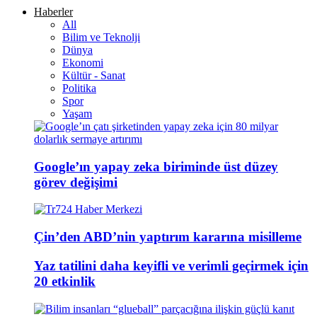
Haberler
All
Bilim ve Teknolji
Dünya
Ekonomi
Kültür - Sanat
Politika
Spor
Yaşam
Google’ın yapay zeka biriminde üst düzey
görev değişimi
Çin’den ABD’nin yaptırım kararına misilleme
Yaz tatilini daha keyifli ve verimli geçirmek için
20 etkinlik