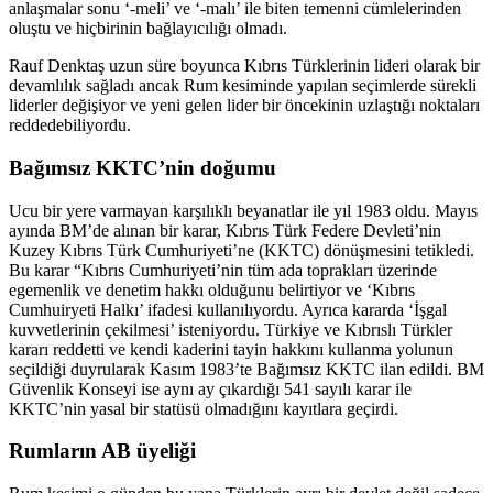
anlaşmalar sonu ‘-meli’ ve ‘-malı’ ile biten temenni cümlelerinden
oluştu ve hiçbirinin bağlayıcılığı olmadı.
Rauf Denktaş uzun süre boyunca Kıbrıs Türklerinin lideri olarak bir
devamlılık sağladı ancak Rum kesiminde yapılan seçimlerde sürekli
liderler değişiyor ve yeni gelen lider bir öncekinin uzlaştığı noktaları
reddedebiliyordu.
Bağımsız KKTC’nin doğumu
Ucu bir yere varmayan karşılıklı beyanatlar ile yıl 1983 oldu. Mayıs
ayında BM’de alınan bir karar, Kıbrıs Türk Federe Devleti’nin
Kuzey Kıbrıs Türk Cumhuriyeti’ne (KKTC) dönüşmesini tetikledi.
Bu karar “Kıbrıs Cumhuriyeti’nin tüm ada toprakları üzerinde
egemenlik ve denetim hakkı olduğunu belirtiyor ve ‘Kıbrıs
Cumhuiryeti Halkı’ ifadesi kullanılıyordu. Ayrıca kararda ‘İşgal
kuvvetlerinin çekilmesi’ isteniyordu. Türkiye ve Kıbrıslı Türkler
kararı reddetti ve kendi kaderini tayin hakkını kullanma yolunun
seçildiği duyrularak Kasım 1983’te Bağımsız KKTC ilan edildi. BM
Güvenlik Konseyi ise aynı ay çıkardığı 541 sayılı karar ile
KKTC’nin yasal bir statüsü olmadığını kayıtlara geçirdi.
Rumların AB üyeliği