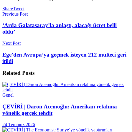
Share
Tweet
Previous Post
‘Arda Galatasaray’la anlaştı, alacağı ücret belli
oldu’
Next Post
Ege’den Avrupa’ya geçmek isteyen 212 mülteci geri
itildi
Related
Posts
Genel
ÇEVİRİ | Daron Acemoğlu: Amerikan refahına
yönelik gerçek tehdit
24 Temmuz 2026