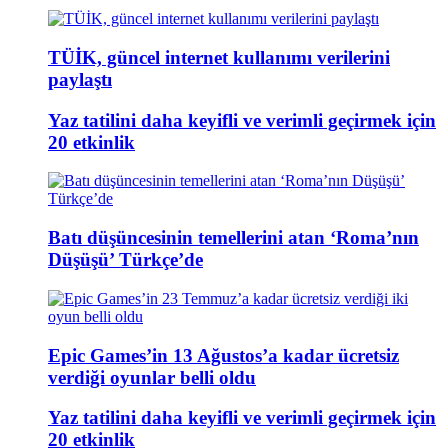
TÜİK, güncel internet kullanımı verilerini
paylaştı
Yaz tatilini daha keyifli ve verimli geçirmek için
20 etkinlik
Batı düşüncesinin temellerini atan ‘Roma’nın
Düşüşü’ Türkçe’de
Epic Games’in 13 Ağustos’a kadar ücretsiz
verdiği oyunlar belli oldu
Yaz tatilini daha keyifli ve verimli geçirmek için
20 etkinlik