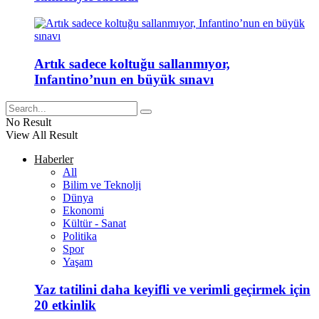
Artık sadece koltuğu sallanmıyor,
Infantino’nun en büyük sınavı
No Result
View All Result
Haberler
All
Bilim ve Teknolji
Dünya
Ekonomi
Kültür - Sanat
Politika
Spor
Yaşam
Yaz tatilini daha keyifli ve verimli geçirmek için
20 etkinlik