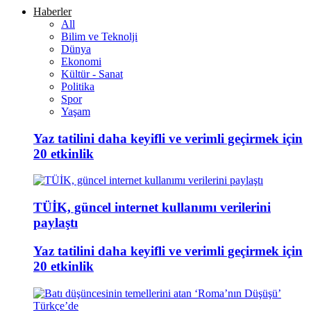
Haberler
All
Bilim ve Teknolji
Dünya
Ekonomi
Kültür - Sanat
Politika
Spor
Yaşam
Yaz tatilini daha keyifli ve verimli geçirmek için
20 etkinlik
TÜİK, güncel internet kullanımı verilerini
paylaştı
Yaz tatilini daha keyifli ve verimli geçirmek için
20 etkinlik