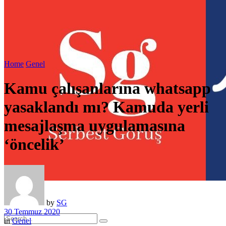
Home
Genel
Kamu çalışanlarına whatsapp
yasaklandı mı? Kamuda yerli
mesajlaşma uygulamasına
‘öncelik’
by
SG
30 Temmuz 2020
in
Genel