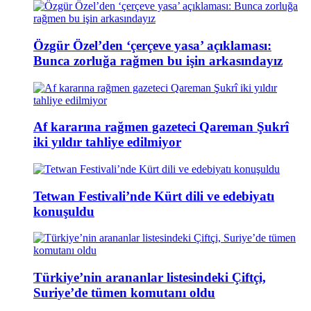
Özgür Özel’den ‘çerçeve yasa’ açıklaması:
Bunca zorluğa rağmen bu işin arkasındayız
Af kararına rağmen gazeteci Qareman Şukrî
iki yıldır tahliye edilmiyor
Tetwan Festivali’nde Kürt dili ve edebiyatı
konuşuldu
Türkiye’nin arananlar listesindeki Çiftçi,
Suriye’de tümen komutanı oldu