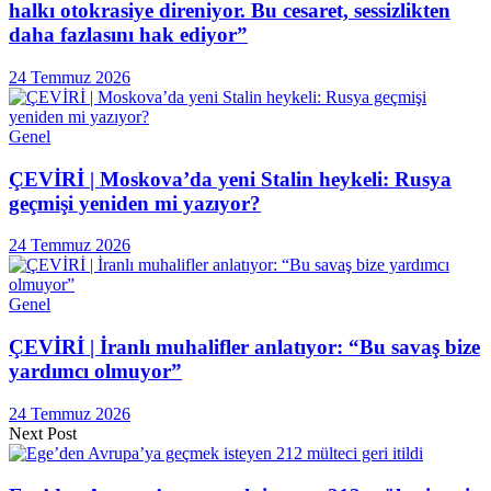
halkı otokrasiye direniyor. Bu cesaret, sessizlikten
daha fazlasını hak ediyor”
24 Temmuz 2026
Genel
ÇEVİRİ | Moskova’da yeni Stalin heykeli: Rusya
geçmişi yeniden mi yazıyor?
24 Temmuz 2026
Genel
ÇEVİRİ | İranlı muhalifler anlatıyor: “Bu savaş bize
yardımcı olmuyor”
24 Temmuz 2026
Next Post