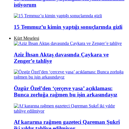
istiyorum
15 Temmuz’u kimin yaptığı sonuçlarında gizli
Kürt Meselesi
Aziz İhsan Aktaş davasında Çaykara ve
Zenger’e tahliye
Özgür Özel’den ‘çerçeve yasa’ açıklaması:
Bunca zorluğa rağmen bu işin arkasındayız
Af kararına rağmen gazeteci Qareman Şukrî
iki yıldır tahliye edilmiyor