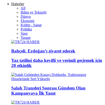
Haberler
All
Bilim ve Teknolji
Dünya
Ekonomi
Kültür - Sanat
Politika
Spor
Yaşam
Bahçeli, Erdoğan’ı ziyaret edecek
Yaz tatilini daha keyifli ve verimli geçirmek için
20 etkinlik
Salah Transferi Sonrası Gündem Olan
Kampanyaya İlk Yanıt