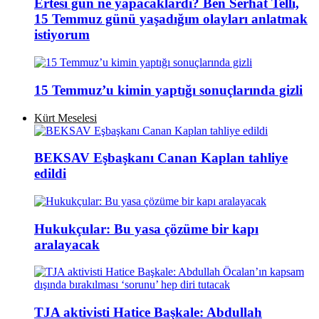
Ertesi gün ne yapacaklardı? Ben Serhat Telli,
15 Temmuz günü yaşadığım olayları anlatmak
istiyorum
15 Temmuz’u kimin yaptığı sonuçlarında gizli
Kürt Meselesi
BEKSAV Eşbaşkanı Canan Kaplan tahliye
edildi
Hukukçular: Bu yasa çözüme bir kapı
aralayacak
TJA aktivisti Hatice Başkale: Abdullah