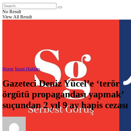
No Result
View All Result
Home
İnsan Hakları
Gazeteci Deniz Yücel’e ‘terör
örgütü propagandası yapmak’
suçundan 2 yıl 9 ay hapis cezası