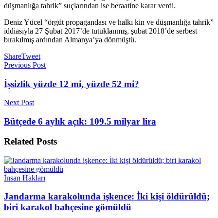
düşmanlığa tahrik” suçlarından ise beraatine karar verdi.
Deniz Yücel “örgüt propagandası ve halkı kin ve düşmanlığa tahrik”
iddiasıyla 27 Şubat 2017’de tutuklanmış, şubat 2018’de serbest
bırakılmış ardından Almanya’ya dönmüştü.
Share
Tweet
Previous Post
İşsizlik yüzde 12 mi, yüzde 52 mi?
Next Post
Bütçede 6 aylık açık: 109.5 milyar lira
Related
Posts
İnsan Hakları
Jandarma karakolunda işkence: İki kişi öldürüldü;
biri karakol bahçesine gömüldü