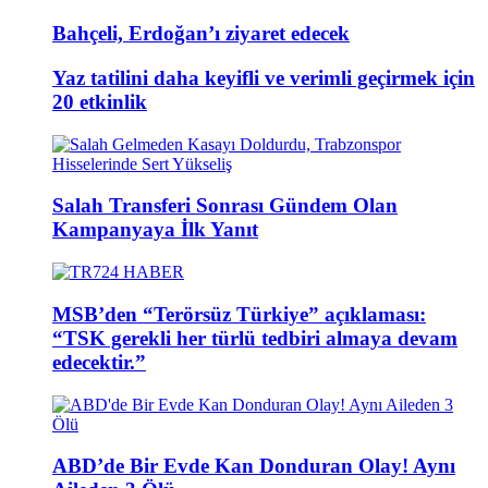
Bahçeli, Erdoğan’ı ziyaret edecek
Yaz tatilini daha keyifli ve verimli geçirmek için
20 etkinlik
Salah Transferi Sonrası Gündem Olan
Kampanyaya İlk Yanıt
MSB’den “Terörsüz Türkiye” açıklaması:
“TSK gerekli her türlü tedbiri almaya devam
edecektir.”
ABD’de Bir Evde Kan Donduran Olay! Aynı