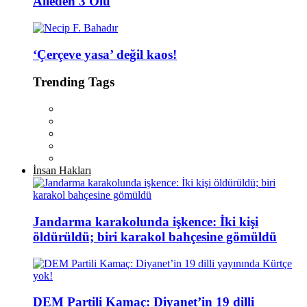
Aileden 3 Ölü
‘Çerçeve yasa’ değil kaos!
Trending Tags
İnsan Hakları
Jandarma karakolunda işkence: İki kişi
öldürüldü; biri karakol bahçesine gömüldü
DEM Partili Kamaç: Diyanet’in 19 dilli