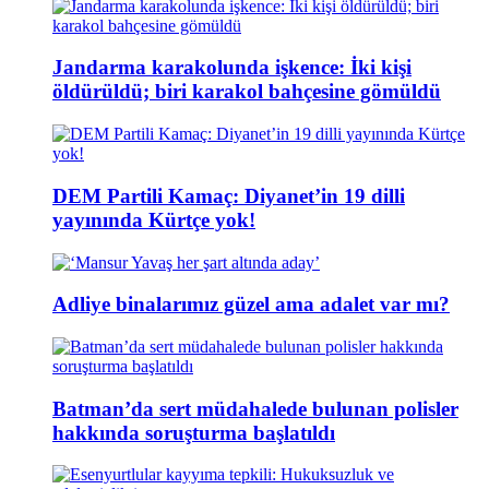
Jandarma karakolunda işkence: İki kişi
öldürüldü; biri karakol bahçesine gömüldü
DEM Partili Kamaç: Diyanet’in 19 dilli
yayınında Kürtçe yok!
Adliye binalarımız güzel ama adalet var mı?
Batman’da sert müdahalede bulunan polisler
hakkında soruşturma başlatıldı