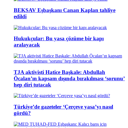
BEKSAV Eşbaşkanı Canan Kaplan tahliye
edildi
Hukukçular: Bu yasa çözüme bir kapı
aralayacak
TJA aktivisti Hatice Başkale: Abdullah
Öcalan’ın kapsam dışında bırakılması ‘sorunu’
hep diri tutacak
Türkiye’de gazeteler ‘Çerçeve yasa’yı nasıl
gördü?