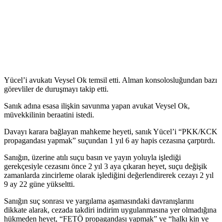
Yücel’i avukatı Veysel Ok temsil etti. Alman konsolosluğundan bazı
görevliler de duruşmayı takip etti.
Sanık adına esasa ilişkin savunma yapan avukat Veysel Ok,
müvekkilinin beraatini istedi.
Davayı karara bağlayan mahkeme heyeti, sanık Yücel’i “PKK/KCK
propagandası yapmak” suçundan 1 yıl 6 ay hapis cezasına çarptırdı.
Sanığın, üzerine atılı suçu basın ve yayın yoluyla işlediği
gerekçesiyle cezasını önce 2 yıl 3 aya çıkaran heyet, suçu değişik
zamanlarda zincirleme olarak işlediğini değerlendirerek cezayı 2 yıl
9 ay 22 güne yükseltti.
Sanığın suç sonrası ve yargılama aşamasındaki davranışlarını
dikkate alarak, cezada takdiri indirim uygulanmasına yer olmadığına
hükmeden heyet, “FETÖ propagandası yapmak” ve “halkı kin ve