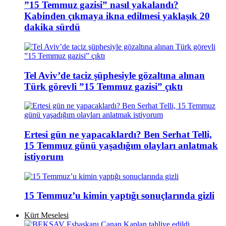
”15 Temmuz gazisi” nasıl yakalandı?
Kabinden çıkmaya ikna edilmesi yaklaşık 20
dakika sürdü
Tel Aviv’de taciz şüphesiyle gözaltına alınan
Türk görevli ”15 Temmuz gazisi” çıktı
Ertesi gün ne yapacaklardı? Ben Serhat Telli,
15 Temmuz günü yaşadığım olayları anlatmak
istiyorum
15 Temmuz’u kimin yaptığı sonuçlarında gizli
Kürt Meselesi