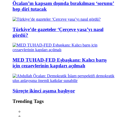
Öcalan’ın kapsam dışında bırakılması ‘sorunu’
hep diri tutacak
Türkiye’de gazeteler ‘Çerçeve yasa’yı nasıl
gördü?
MED TUHAD-FED Eşbaşkanı: Kalıcı barış
için cezaevlerinin kapıları açılmalı
Süreçte ikinci aşama başlıyor
Trending Tags