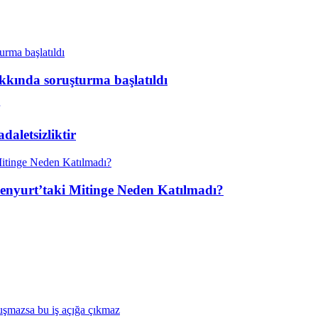
kkında soruşturma başlatıldı
aletsizliktir
enyurt’taki Mitinge Neden Katılmadı?