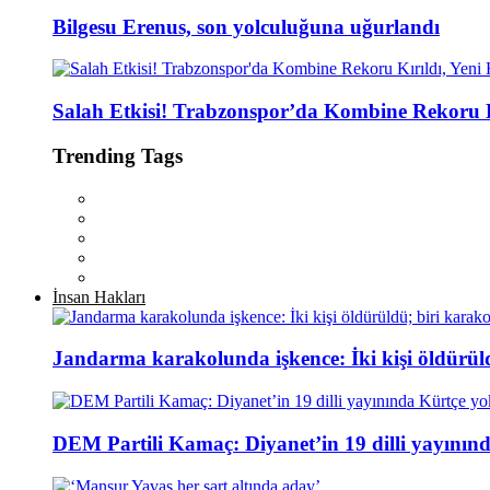
Bilgesu Erenus, son yolculuğuna uğurlandı
Salah Etkisi! Trabzonspor’da Kombine Rekoru Kı
Trending Tags
İnsan Hakları
Jandarma karakolunda işkence: İki kişi öldürül
DEM Partili Kamaç: Diyanet’in 19 dilli yayının