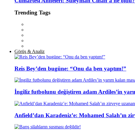
Cumartesi Anneleri: Süleyman Cihan’a ne oldu?
Trending Tags
Görüş & Analiz
Reis Bey’den bugüne: “Onu da ben yaptım!”
İngiliz futbolunu değiştiren adam Ardiles’in yar
Anfield’dan Karadeniz’e: Mohamed Salah’ın zir