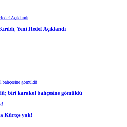
rıldı, Yeni Hedef Açıklandı
dü; biri karakol bahçesine gömüldü
da Kürtçe yok!