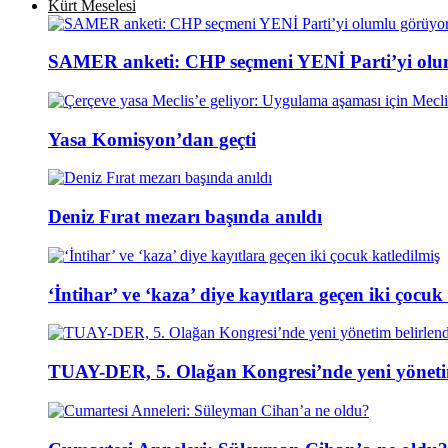
Kürt Meselesi
SAMER anketi: CHP seçmeni YENİ Parti’yi olu
Yasa Komisyon’dan geçti
Deniz Fırat mezarı başında anıldı
‘İntihar’ ve ‘kaza’ diye kayıtlara geçen iki çocuk
TUAY-DER, 5. Olağan Kongresi’nde yeni yönetim