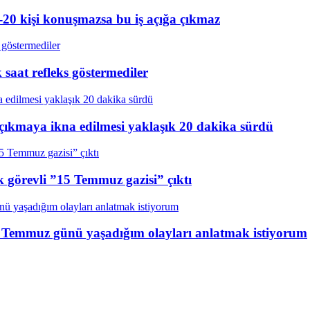
20 kişi konuşmazsa bu iş açığa çıkmaz
aat refleks göstermediler
çıkmaya ikna edilmesi yaklaşık 20 dakika sürdü
k görevli ”15 Temmuz gazisi” çıktı
15 Temmuz günü yaşadığım olayları anlatmak istiyorum