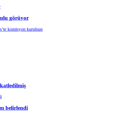
mlu görüyor
 katledilmiş
 belirlendi