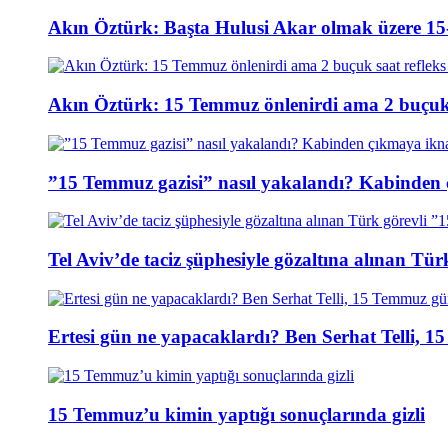
Akın Öztürk: Başta Hulusi Akar olmak üzere 15-
Akın Öztürk: 15 Temmuz önlenirdi ama 2 buçuk s
”15 Temmuz gazisi” nasıl yakalandı? Kabinden 
Tel Aviv’de taciz şüphesiyle gözaltına alınan Tür
Ertesi gün ne yapacaklardı? Ben Serhat Telli, 
15 Temmuz’u kimin yaptığı sonuçlarında gizli