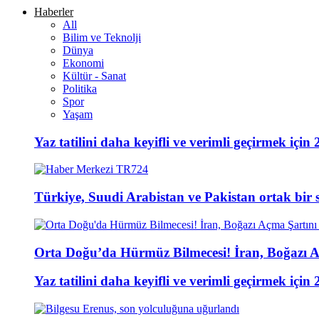
Haberler
All
Bilim ve Teknolji
Dünya
Ekonomi
Kültür - Sanat
Politika
Spor
Yaşam
Yaz tatilini daha keyifli ve verimli geçirmek için 
Türkiye, Suudi Arabistan ve Pakistan ortak bir
Orta Doğu’da Hürmüz Bilmecesi! İran, Boğazı A
Yaz tatilini daha keyifli ve verimli geçirmek için 