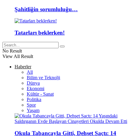
Şahitliğin sorumluluğu…
Tatarları beklerken!
No Result
View All Result
Haberler
All
Bilim ve Teknolji
Dünya
Ekonomi
Kültür - Sanat
Politika
Spor
Yaşam
Okula Tabancayla Gitti, Dehşet Saçtı: 14