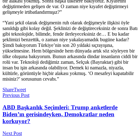
bir alakası yokmuş. Sonra başka ülkelere bakıyoruz. Kıyafetini
değiştirmeden gelişen de var. O zaman niye kıyafet değiştirmeyi
gelişmeyle irtibatlandırmışız?”
“Yani şekil olarak değişmenin ruh olarak değişmeyle ilişkisi öyle
sanıldığı gibi kolay değil. Şeklinizi de değiştireceksiniz de sonra Batı
gibi teknolojide, bilimde, fende ilerleyeceksiniz de… E bu kadar
şeklimizi benzettik, o zaman niye yakalayamadık bugüne kadar?
Şimdi bakıyorum Türkiye’nin son 20 yıldaki sıçrayışına,
yükselmesine. Hem bölgesinde hem dünyada artık söz söyleyen bir
ülke oluşuna bakıyorum. Bunun arkasında dindar insanların ciddi bir
rolü var. Teknoloji dediğimiz zaman, Selçuk (Bayraktar) gibi bir
insan bu işin arkasında olabiliyor. Demek ki namazla, niyazla,
kültürle, görüntüyle hiçbir alakası yokmuş. ‘O mesafeyi kapatabilir
misiniz?’ sorusunun cevabı.”
Share
Tweet
Previous Post
ABD Başkanlık Seçimleri: Trump anketlerde
Biden’ın gerisindeyken, Demokratlar neden
korkuyor?
Next Post