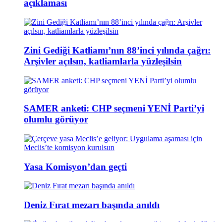
açıklaması
Zini Gediği Katliamı’nın 88’inci yılında çağrı:
Arşivler açılsın, katliamlarla yüzleşilsin
SAMER anketi: CHP seçmeni YENİ Parti’yi
olumlu görüyor
Yasa Komisyon’dan geçti
Deniz Fırat mezarı başında anıldı