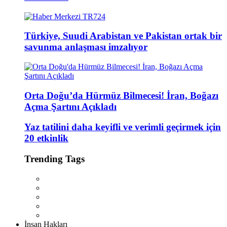
Türkiye, Suudi Arabistan ve Pakistan ortak bir
savunma anlaşması imzalıyor
Orta Doğu’da Hürmüz Bilmecesi! İran, Boğazı
Açma Şartını Açıkladı
Yaz tatilini daha keyifli ve verimli geçirmek için
20 etkinlik
Trending Tags
İnsan Hakları