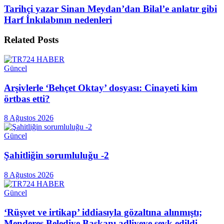
Tarihçi yazar Sinan Meydan’dan Bilal’e anlatır gibi
Harf İnkılabının nedenleri
Related
Posts
Güncel
Arşivlerle ‘Behçet Oktay’ dosyası: Cinayeti kim
örtbas etti?
8 Ağustos 2026
Güncel
Şahitliğin sorumluluğu -2
8 Ağustos 2026
Güncel
‘Rüşvet ve irtikap’ iddiasıyla gözaltına alınmıştı;
Menderes Belediye Başkanı adliyeye sevk edildi