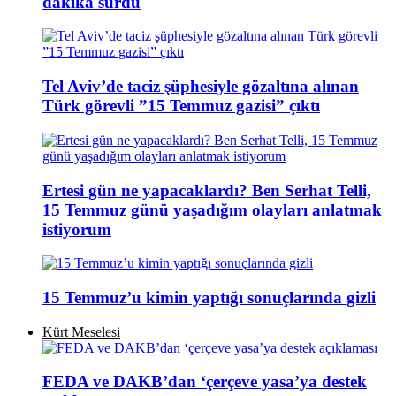
dakika sürdü
Tel Aviv’de taciz şüphesiyle gözaltına alınan
Türk görevli ”15 Temmuz gazisi” çıktı
Ertesi gün ne yapacaklardı? Ben Serhat Telli,
15 Temmuz günü yaşadığım olayları anlatmak
istiyorum
15 Temmuz’u kimin yaptığı sonuçlarında gizli
Kürt Meselesi
FEDA ve DAKB’dan ‘çerçeve yasa’ya destek