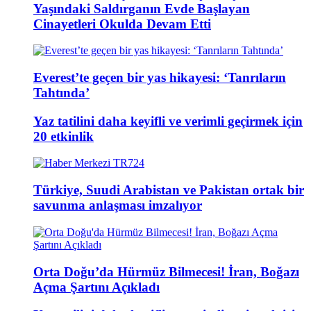
Yaşındaki Saldırganın Evde Başlayan
Cinayetleri Okulda Devam Etti
Everest’te geçen bir yas hikayesi: ‘Tanrıların
Tahtında’
Yaz tatilini daha keyifli ve verimli geçirmek için
20 etkinlik
Türkiye, Suudi Arabistan ve Pakistan ortak bir
savunma anlaşması imzalıyor
Orta Doğu’da Hürmüz Bilmecesi! İran, Boğazı
Açma Şartını Açıkladı