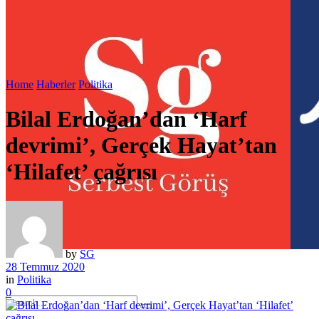
Home
Haberler
Politika
Bilal Erdoğan’dan ‘Harf
devrimi’, Gerçek Hayat’tan
‘Hilafet’ çağrısı
by
SG
28 Temmuz 2020
in
Politika
0