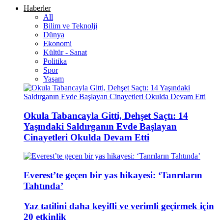
Haberler
All
Bilim ve Teknolji
Dünya
Ekonomi
Kültür - Sanat
Politika
Spor
Yaşam
Okula Tabancayla Gitti, Dehşet Saçtı: 14
Yaşındaki Saldırganın Evde Başlayan
Cinayetleri Okulda Devam Etti
Everest’te geçen bir yas hikayesi: ‘Tanrıların
Tahtında’
Yaz tatilini daha keyifli ve verimli geçirmek için
20 etkinlik