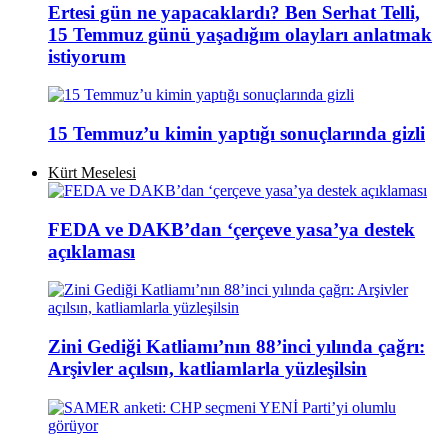
Ertesi gün ne yapacaklardı? Ben Serhat Telli,
15 Temmuz günü yaşadığım olayları anlatmak
istiyorum
15 Temmuz’u kimin yaptığı sonuçlarında gizli
Kürt Meselesi
FEDA ve DAKB’dan ‘çerçeve yasa’ya destek
açıklaması
Zini Gediği Katliamı’nın 88’inci yılında çağrı:
Arşivler açılsın, katliamlarla yüzleşilsin