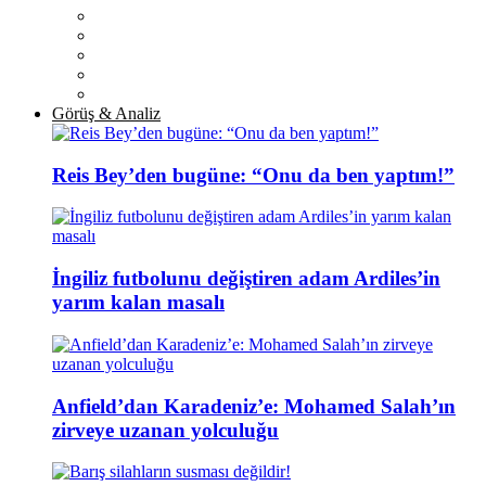
Görüş & Analiz
Reis Bey’den bugüne: “Onu da ben yaptım!”
İngiliz futbolunu değiştiren adam Ardiles’in
yarım kalan masalı
Anfield’dan Karadeniz’e: Mohamed Salah’ın
zirveye uzanan yolculuğu