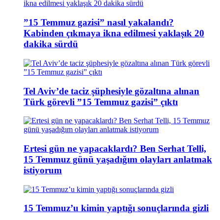
”15 Temmuz gazisi” nasıl yakalandı?
Kabinden çıkmaya ikna edilmesi yaklaşık 20
dakika sürdü
Tel Aviv’de taciz şüphesiyle gözaltına alınan
Türk görevli ”15 Temmuz gazisi” çıktı
Ertesi gün ne yapacaklardı? Ben Serhat Telli,
15 Temmuz günü yaşadığım olayları anlatmak
istiyorum
15 Temmuz’u kimin yaptığı sonuçlarında gizli