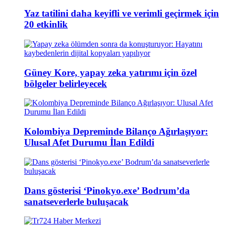
Yaz tatilini daha keyifli ve verimli geçirmek için
20 etkinlik
Güney Kore, yapay zeka yatırımı için özel
bölgeler belirleyecek
Kolombiya Depreminde Bilanço Ağırlaşıyor:
Ulusal Afet Durumu İlan Edildi
Dans gösterisi ‘Pinokyo.exe’ Bodrum’da
sanatseverlerle buluşacak