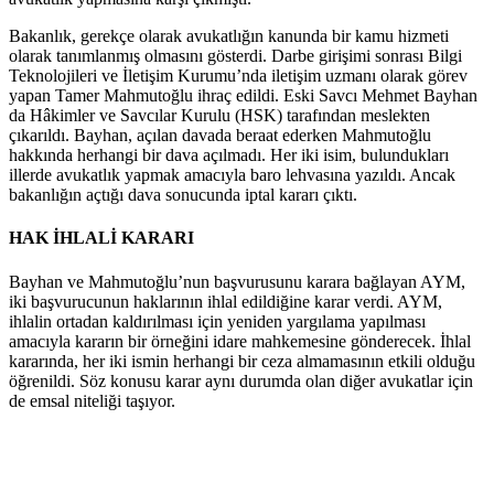
Bakanlık, gerekçe olarak avukatlığın kanunda bir kamu hizmeti
olarak tanımlanmış olmasını gösterdi. Darbe girişimi sonrası Bilgi
Teknolojileri ve İletişim Kurumu’nda iletişim uzmanı olarak görev
yapan Tamer Mahmutoğlu ihraç edildi. Eski Savcı Mehmet Bayhan
da Hâkimler ve Savcılar Kurulu (HSK) tarafından meslekten
çıkarıldı. Bayhan, açılan davada beraat ederken Mahmutoğlu
hakkında herhangi bir dava açılmadı. Her iki isim, bulundukları
illerde avukatlık yapmak amacıyla baro lehvasına yazıldı. Ancak
bakanlığın açtığı dava sonucunda iptal kararı çıktı.
HAK İHLALİ KARARI
Bayhan ve Mahmutoğlu’nun başvurusunu karara bağlayan AYM,
iki başvurucunun haklarının ihlal edildiğine karar verdi. AYM,
ihlalin ortadan kaldırılması için yeniden yargılama yapılması
amacıyla kararın bir örneğini idare mahkemesine gönderecek. İhlal
kararında, her iki ismin herhangi bir ceza almamasının etkili olduğu
öğrenildi. Söz konusu karar aynı durumda olan diğer avukatlar için
de emsal niteliği taşıyor.