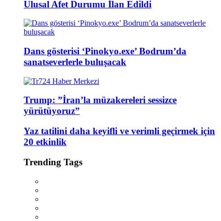
Ulusal Afet Durumu İlan Edildi
Dans gösterisi ‘Pinokyo.exe’ Bodrum’da
sanatseverlerle buluşacak
Trump: ”İran’la müzakereleri sessizce
yürütüyoruz”
Yaz tatilini daha keyifli ve verimli geçirmek için
20 etkinlik
Trending Tags