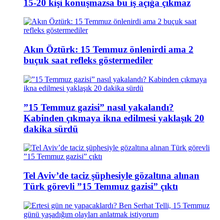
15-20 kişi konuşmazsa bu iş açığa çıkmaz
Akın Öztürk: 15 Temmuz önlenirdi ama 2
buçuk saat refleks göstermediler
”15 Temmuz gazisi” nasıl yakalandı?
Kabinden çıkmaya ikna edilmesi yaklaşık 20
dakika sürdü
Tel Aviv’de taciz şüphesiyle gözaltına alınan
Türk görevli ”15 Temmuz gazisi” çıktı