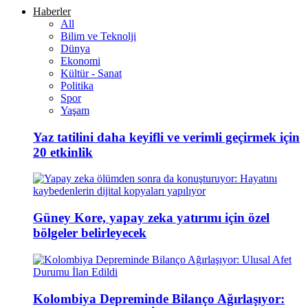
Haberler
All
Bilim ve Teknolji
Dünya
Ekonomi
Kültür - Sanat
Politika
Spor
Yaşam
Yaz tatilini daha keyifli ve verimli geçirmek için
20 etkinlik
Güney Kore, yapay zeka yatırımı için özel
bölgeler belirleyecek
Kolombiya Depreminde Bilanço Ağırlaşıyor: