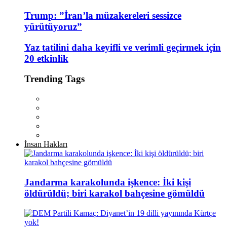
Trump: ”İran’la müzakereleri sessizce
yürütüyoruz”
Yaz tatilini daha keyifli ve verimli geçirmek için
20 etkinlik
Trending Tags
İnsan Hakları
Jandarma karakolunda işkence: İki kişi
öldürüldü; biri karakol bahçesine gömüldü