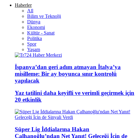
Haberler
All
Bilim ve Teknolji
Dünya
Ekonomi
Kültür - Sanat
Politika
Spor
Yaşam
İspanya’dan geri adım atmayan İtalya’ya
misilleme: Bir ay boyunca sınır kontrolü
yapılacak
Yaz tatilini daha keyifli ve verimli geçirmek için
20 etkinlik
Süper Lig İddialarına Hakan
Çalhanoğlu’ndan Net Yanıt! Geleceği İçin de