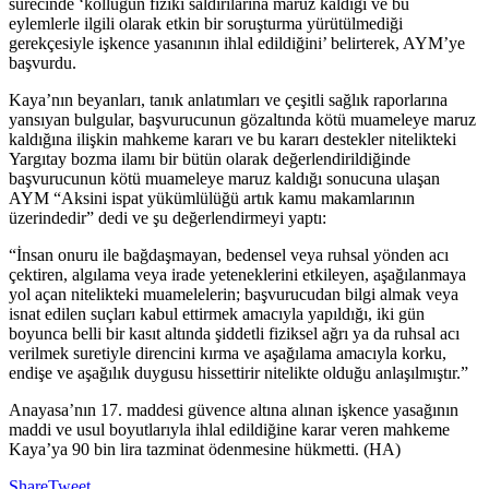
sürecinde ‘kolluğun fiziki saldırılarına maruz kaldığı ve bu
eylemlerle ilgili olarak etkin bir soruşturma yürütülmediği
gerekçesiyle işkence yasanının ihlal edildiğini’ belirterek, AYM’ye
başvurdu.
Kaya’nın beyanları, tanık anlatımları ve çeşitli sağlık raporlarına
yansıyan bulgular, başvurucunun gözaltında kötü muameleye maruz
kaldığına ilişkin mahkeme kararı ve bu kararı destekler nitelikteki
Yargıtay bozma ilamı bir bütün olarak değerlendirildiğinde
başvurucunun kötü muameleye maruz kaldığı sonucuna ulaşan
AYM “Aksini ispat yükümlülüğü artık kamu makamlarının
üzerindedir” dedi ve şu değerlendirmeyi yaptı:
“İnsan onuru ile bağdaşmayan, bedensel veya ruhsal yönden acı
çektiren, algılama veya irade yeteneklerini etkileyen, aşağılanmaya
yol açan nitelikteki muamelelerin; başvurucudan bilgi almak veya
isnat edilen suçları kabul ettirmek amacıyla yapıldığı, iki gün
boyunca belli bir kasıt altında şiddetli fiziksel ağrı ya da ruhsal acı
verilmek suretiyle direncini kırma ve aşağılama amacıyla korku,
endişe ve aşağılık duygusu hissettirir nitelikte olduğu anlaşılmıştır.”
Anayasa’nın 17. maddesi güvence altına alınan işkence yasağının
maddi ve usul boyutlarıyla ihlal edildiğine karar veren mahkeme
Kaya’ya 90 bin lira tazminat ödenmesine hükmetti. (HA)
Share
Tweet