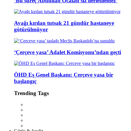
‘Bu süreç Abdullah Öcalan’sız ilerletilemez’
Ayağı kırılan tutsak 21 gündür hastaneye
götürülmüyor
‘Çerçeve yasa’ Adalet Komisyonu’ndan geçti
ÖHD Eş Genel Başkanı: Çerçeve yasa bir
başlangıç
Trending Tags
Görüş & Analiz