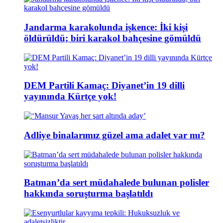
Jandarma karakolunda işkence: İki kişi
öldürüldü; biri karakol bahçesine gömüldü
DEM Partili Kamaç: Diyanet’in 19 dilli
yayınında Kürtçe yok!
Adliye binalarımız güzel ama adalet var mı?
Batman’da sert müdahalede bulunan polisler
hakkında soruşturma başlatıldı