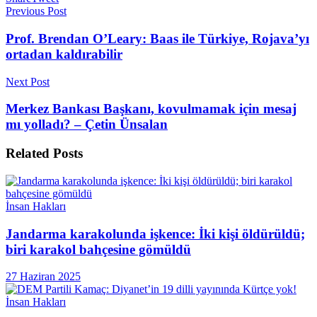
Previous Post
Prof. Brendan O’Leary: Baas ile Türkiye, Rojava’yı
ortadan kaldırabilir
Next Post
Merkez Bankası Başkanı, kovulmamak için mesaj
mı yolladı? – Çetin Ünsalan
Related
Posts
İnsan Hakları
Jandarma karakolunda işkence: İki kişi öldürüldü;
biri karakol bahçesine gömüldü
27 Haziran 2025
İnsan Hakları