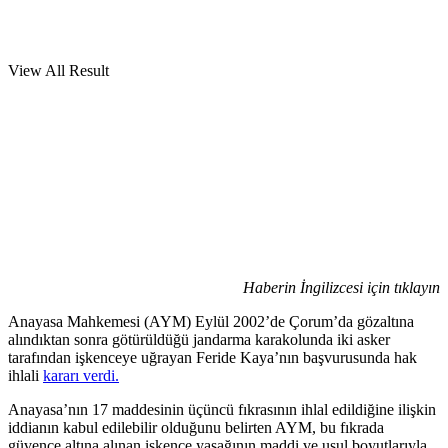
View All Result
Haberin İngilizcesi için tıklayın
Anayasa Mahkemesi (AYM) Eylül 2002’de Çorum’da gözaltına
alındıktan sonra götürüldüğü jandarma karakolunda iki asker
tarafından işkenceye uğrayan Feride Kaya’nın başvurusunda hak
ihlali
kararı verdi.
Anayasa’nın 17 maddesinin üçüncü fıkrasının ihlal edildiğine ilişkin
iddianın kabul edilebilir olduğunu belirten AYM, bu fıkrada
güvence altına alınan işkence yasağının maddi ve usul boyutlarıyla