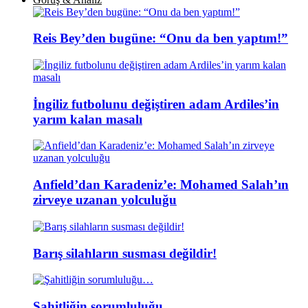
Reis Bey’den bugüne: “Onu da ben yaptım!”
İngiliz futbolunu değiştiren adam Ardiles’in
yarım kalan masalı
Anfield’dan Karadeniz’e: Mohamed Salah’ın
zirveye uzanan yolculuğu
Barış silahların susması değildir!
Şahitliğin sorumluluğu…