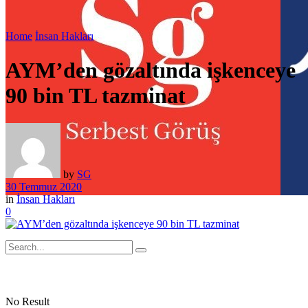
Home
İnsan Hakları
AYM’den gözaltında işkenceye
90 bin TL tazminat
by
SG
30 Temmuz 2020
in
İnsan Hakları
0
No Result