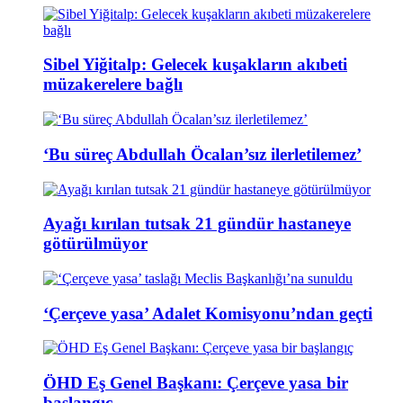
Sibel Yiğitalp: Gelecek kuşakların akıbeti
müzakerelere bağlı
‘Bu süreç Abdullah Öcalan’sız ilerletilemez’
Ayağı kırılan tutsak 21 gündür hastaneye
götürülmüyor
‘Çerçeve yasa’ Adalet Komisyonu’ndan geçti
ÖHD Eş Genel Başkanı: Çerçeve yasa bir
başlangıç