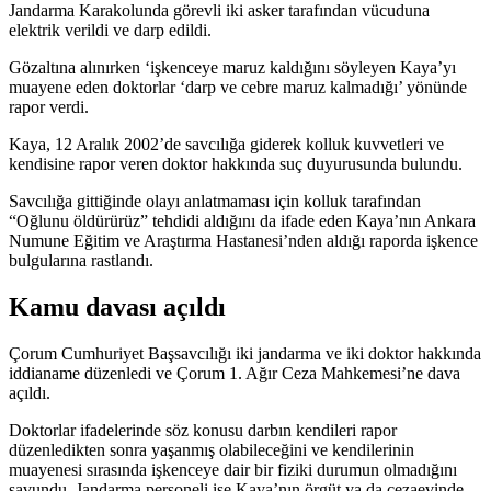
Jandarma Karakolunda görevli iki asker tarafından vücuduna
elektrik verildi ve darp edildi.
Gözaltına alınırken ‘işkenceye maruz kaldığını söyleyen Kaya’yı
muayene eden doktorlar ‘darp ve cebre maruz kalmadığı’ yönünde
rapor verdi.
Kaya, 12 Aralık 2002’de savcılığa giderek kolluk kuvvetleri ve
kendisine rapor veren doktor hakkında suç duyurusunda bulundu.
Savcılığa gittiğinde olayı anlatmaması için kolluk tarafından
“Oğlunu öldürürüz” tehdidi aldığını da ifade eden Kaya’nın Ankara
Numune Eğitim ve Araştırma Hastanesi’nden aldığı raporda işkence
bulgularına rastlandı.
Kamu davası açıldı
Çorum Cumhuriyet Başsavcılığı iki jandarma ve iki doktor hakkında
iddianame düzenledi ve Çorum 1. Ağır Ceza Mahkemesi’ne dava
açıldı.
Doktorlar ifadelerinde söz konusu darbın kendileri rapor
düzenledikten sonra yaşanmış olabileceğini ve kendilerinin
muayenesi sırasında işkenceye dair bir fiziki durumun olmadığını
savundu. Jandarma personeli ise Kaya’nın örgüt ya da cezaevinde