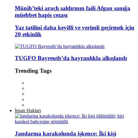
Münih’teki araçlı saldırının faili Afgan sanığa
müebbet hapis cezası
Yaz tatilini daha keyifli ve verimli geçirmek için
20 etkinlik
TUGFO Bayreuth’da hayranlıkla alkışlandı
Trending Tags
İnsan Hakları
Jandarma karakolunda işkence: İki kişi