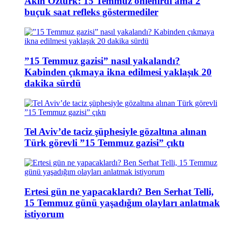
Akın Öztürk: 15 Temmuz önlenirdi ama 2
buçuk saat refleks göstermediler
”15 Temmuz gazisi” nasıl yakalandı?
Kabinden çıkmaya ikna edilmesi yaklaşık 20
dakika sürdü
Tel Aviv’de taciz şüphesiyle gözaltına alınan
Türk görevli ”15 Temmuz gazisi” çıktı
Ertesi gün ne yapacaklardı? Ben Serhat Telli,
15 Temmuz günü yaşadığım olayları anlatmak
istiyorum