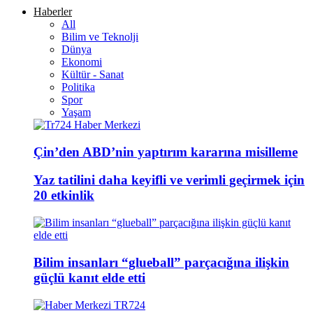
Haberler
All
Bilim ve Teknolji
Dünya
Ekonomi
Kültür - Sanat
Politika
Spor
Yaşam
Çin’den ABD’nin yaptırım kararına misilleme
Yaz tatilini daha keyifli ve verimli geçirmek için
20 etkinlik
Bilim insanları “glueball” parçacığına ilişkin
güçlü kanıt elde etti