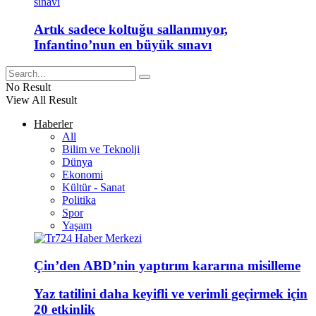
Artık sadece koltuğu sallanmıyor,
Infantino’nun en büyük sınavı
No Result
View All Result
Haberler
All
Bilim ve Teknolji
Dünya
Ekonomi
Kültür - Sanat
Politika
Spor
Yaşam
Çin’den ABD’nin yaptırım kararına misilleme
Yaz tatilini daha keyifli ve verimli geçirmek için
20 etkinlik