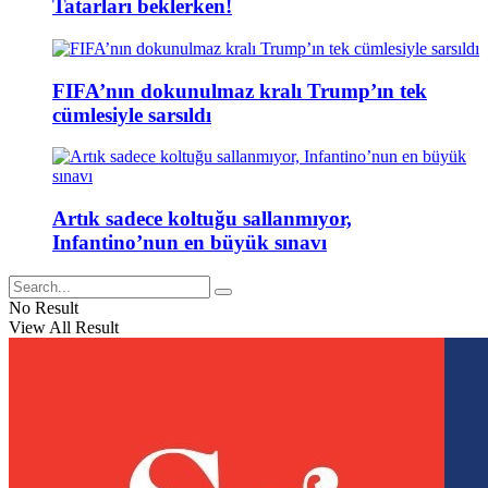
Tatarları beklerken!
FIFA’nın dokunulmaz kralı Trump’ın tek
cümlesiyle sarsıldı
Artık sadece koltuğu sallanmıyor,
Infantino’nun en büyük sınavı
No Result
View All Result