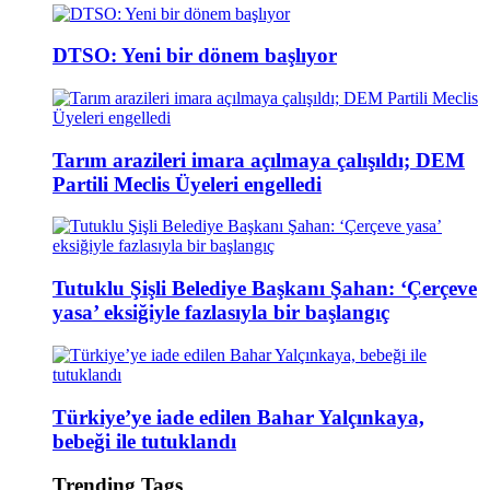
DTSO: Yeni bir dönem başlıyor
Tarım arazileri imara açılmaya çalışıldı; DEM
Partili Meclis Üyeleri engelledi
Tutuklu Şişli Belediye Başkanı Şahan: ‘Çerçeve
yasa’ eksiğiyle fazlasıyla bir başlangıç
Türkiye’ye iade edilen Bahar Yalçınkaya,
bebeği ile tutuklandı
Trending Tags