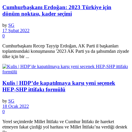
Cumhurbaşkanı Erdoğan: 2023 Türkiye için
dönüm noktası, kader seçimi
by
SG
17 Şubat 2022
0
Cumhurbaşkanı Recep Tayyip Erdoğan, AK Parti il başkanları
toplantısındaki konuşmasına '2023 AK Parti ya da şahsımdan ziyade
ülke için bir ...
Kulis | HDP’de kapatılmaya karşı yeni seçenek
HEP-SHP ittifakı formülü
by
SG
18 Ocak 2022
0
Yerel seçimlerde Millet İttifakı ve Cumhur İttifakı ile hareket
etmeyen fakat çizdiği yol haritası ve Millet İttifakı’na verdiği destek