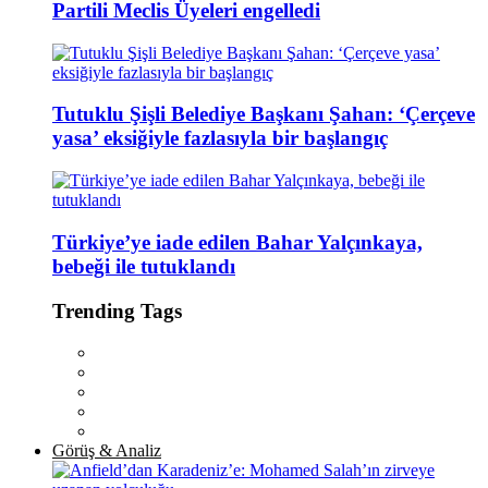
Partili Meclis Üyeleri engelledi
Tutuklu Şişli Belediye Başkanı Şahan: ‘Çerçeve
yasa’ eksiğiyle fazlasıyla bir başlangıç
Türkiye’ye iade edilen Bahar Yalçınkaya,
bebeği ile tutuklandı
Trending Tags
Görüş & Analiz