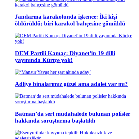
Jandarma karakolunda işkence: İki kişi
öldürüldü; biri karakol bahçesine gömüldü
DEM Partili Kamaç: Diyanet’in 19 dilli
yayınında Kürtçe yok!
Adliye binalarımız güzel ama adalet var mı?
Batman’da sert müdahalede bulunan polisler
hakkında soruşturma başlatıldı