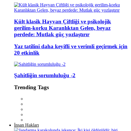
Kült klasik Hayvan Çiftliği ve psikolojik
gerilim-korku Karanlıktan Gelen, beyaz
perdede: Mutlak güç yozlaştırır
Yaz tatilini daha keyifli ve verimli geçirmek için
20 etkinlik
Şahitliğin sorumluluğu -2
Trending Tags
İnsan Hakları