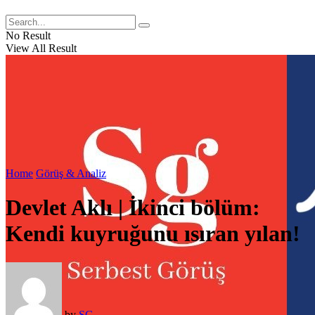
No Result
View All Result
Home
Görüş & Analiz
Devlet Aklı | İkinci bölüm:
Kendi kuyruğunu ısıran yılan!
by
SG