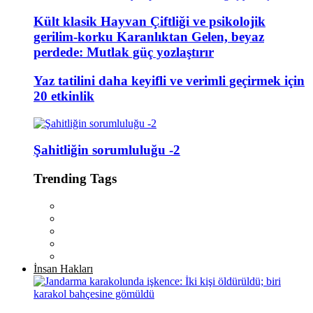
Kült klasik Hayvan Çiftliği ve psikolojik
gerilim-korku Karanlıktan Gelen, beyaz
perdede: Mutlak güç yozlaştırır
Yaz tatilini daha keyifli ve verimli geçirmek için
20 etkinlik
Şahitliğin sorumluluğu -2
Trending Tags
İnsan Hakları