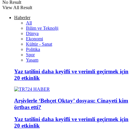
No Result
View All Result
Haberler
All
Bilim ve Teknolji
Dünya
Ekonomi
Kültür - Sanat
Politika
Spor
Yaşam
Yaz tatilini daha keyifli ve verimli geçirmek için
20 etkinlik
Arşivlerle ‘Behçet Oktay’ dosyası: Cinayeti kim
örtbas etti?
Yaz tatilini daha keyifli ve verimli geçirmek için
20 etkinlik