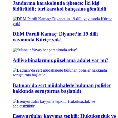
Jandarma karakolunda işkence: İki kişi
öldürüldü; biri karakol bahçesine gömüldü
DEM Partili Kamaç: Diyanet’in 19 dilli
yayınında Kürtçe yok!
Adliye binalarımız güzel ama adalet var mı?
Batman’da sert müdahalede bulunan polisler
hakkında soruşturma başlatıldı
Esenyurtlular kayyıma tepkili: Hukuksuzluk ve