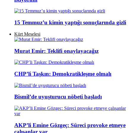
15 Temmuz’u kimin yaptığı sonuçlarında gizli
Kürt Meselesi
Murat Emir: Teklifi onaylayacağız
CHP’li Taşkın: Demokratikleşme olmalı
Bismil’de uyuşturucu nöbeti başladı
AKP’li Emine Gözgeç: Süreci provoke etmeye
çalışanlar var