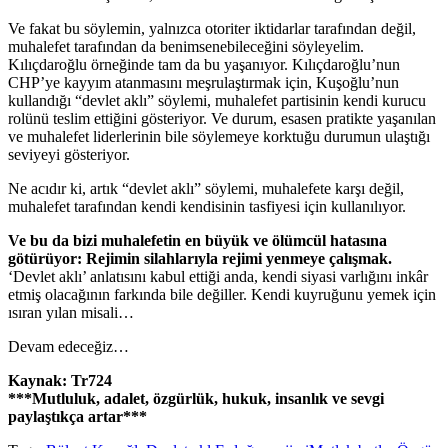
Ve fakat bu söylemin, yalnızca otoriter iktidarlar tarafından değil,
muhalefet tarafından da benimsenebileceğini söyleyelim.
Kılıçdaroğlu örneğinde tam da bu yaşanıyor. Kılıçdaroğlu’nun
CHP’ye kayyım atanmasını meşrulaştırmak için, Kuşoğlu’nun
kullandığı “devlet aklı” söylemi, muhalefet partisinin kendi kurucu
rolünü teslim ettiğini gösteriyor. Ve durum, esasen pratikte yaşanılan
ve muhalefet liderlerinin bile söylemeye korktuğu durumun ulaştığı
seviyeyi gösteriyor.
Ne acıdır ki, artık “devlet aklı” söylemi, muhalefete karşı değil,
muhalefet tarafından kendi kendisinin tasfiyesi için kullanılıyor.
Ve bu da bizi muhalefetin en büyük ve ölümcül hatasına
götürüyor: Rejimin silahlarıyla rejimi yenmeye çalışmak.
‘Devlet aklı’ anlatısını kabul ettiği anda, kendi siyasi varlığını inkâr
etmiş olacağının farkında bile değiller. Kendi kuyruğunu yemek için
ısıran yılan misali…
Devam edeceğiz…
Kaynak: Tr724
***Mutluluk, adalet, özgürlük, hukuk, insanlık ve sevgi
paylaştıkça artar***