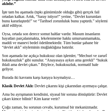
aklıdır.”
İşte tam bu aşamada (tıpkı günümüzde olduğu gibi) gerçek fail
ortadan kalkar. Artık, “Saray istiyor!” yerine, “Devlet kurumları
bunu kararlaştırdı!” ve “Tarihsel zorunluluk bunu yaptırdı.” söylemi
aktif ediliyor.
Oysa, ortada son derece somut haltlar vardır. Masum insanların
hayatları parçalanmakta, lekelenmeme hakkı umursanmamakta,
maddi ve manevi bedel ödetilmektedir. Tüm bunlar şahane bir
“devlet aklı” söyleminin muğlaklığına batırılır.
Son aşamada ise açıkça hukuksuz olan işlemler, “Mecburi ve zarurî
hukuksuzluk” gibi sunulur. “Anayasaya aykırı ama gerekli” “hukuk
ihlali ama devlet çıkarı.” Böylece, hukuksuzluk, normatif hale
geliyor.
Burada iki kavramı karşı karşıya koymalıyız…
Klasik Devlet Aklı:
Devlet çıkarını kişi çıkarından ayırmaya çalışır.
Ama bu ayrışmanın kendisini, siyasal bir soruna dönüştürür: Devlet
çıkarı kimce bilinir? Kim karar verir?
Çoğu zaman, bu sorunun cevabı, kurumsal bir mekanizmadır.