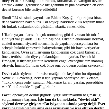
bireysel olarak Erdoğan’ı korumak, kurtarmak ve varlığını devam
ettirmek adına, gerekirse ve hiç gözünün yaşına bakmadan en ciddi
devlet kurumu bile tasfiye edilebilir!
Şimdi T24 sitesinde yayınlanan Bülent Kuşoğlu röportajına biraz
daha yakından bakabiliriz. Bu söyleşi hakkındaki ilk tespitim tuhaf
bir hukuk-suskunluk döngüsünün tebarüz etmesi oldu.
Ülkede yaşananlar sanki çok normalmiş gibi davranan bir tuhaf
zihniyet var şu anda CHP’nin başında. Ülkenin ekonomisi normal,
adaleti normal, siyaseti normalmiş de yapılan operasyonlara bu
sebeple hukuki çerçevede bakıyorlarmış gibi bir hava veriyorlar
kendilerine. Oysa aynı sistemin kendilerinin çok değil birkaç yıl
önce, terörist, hain diye yaftalandığını unutuyorlar. Demek ki
Erdoğan, Kılıçdaroğlu’nun kendisini engelleyeceğine tam inanmış
olsaydı, İmamoğlu’ndan çok önce ona bu operasyonları çekecekti!
Devlet aklı söyleminin bir sistematiğini de keşfettim bu röportajda.
Şöyle ki: Devletin(!) bekası için yapılan operasyonlar ilk etapta,
“hukuki çerçevede” sunulur. Mahkeme kararı, yasalar, prosedürler
var. Yani formalde “legal” görünür.
Fakat, operasyon derinleştiğinde, yargı kurumlarının bağımsızlığı
sorgulanmaya başlanır.
İşte tam da bu noktada, “devlet aklı”
söylemi devreye giriyor: “Bu işi yapan aslında yargı değil. Evet
yargı bağımlı olabilir ama esas arzulayan ve icra ettiren devlet