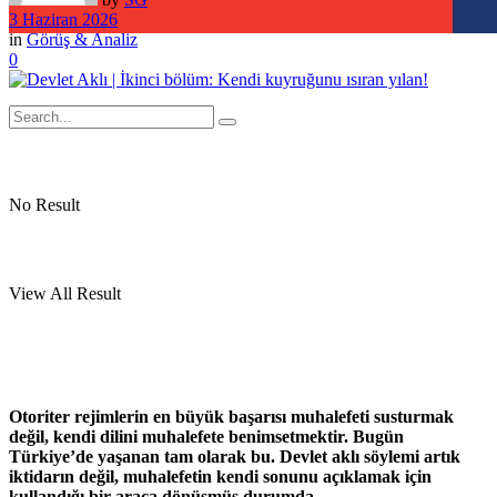
3 Haziran 2026
in
Görüş & Analiz
0
No Result
View All Result
Otoriter rejimlerin en büyük başarısı muhalefeti susturmak
değil, kendi dilini muhalefete benimsetmektir. Bugün
Türkiye’de yaşanan tam olarak bu. Devlet aklı söylemi artık
iktidarın değil, muhalefetin kendi sonunu açıklamak için
kullandığı bir araca dönüşmüş durumda.