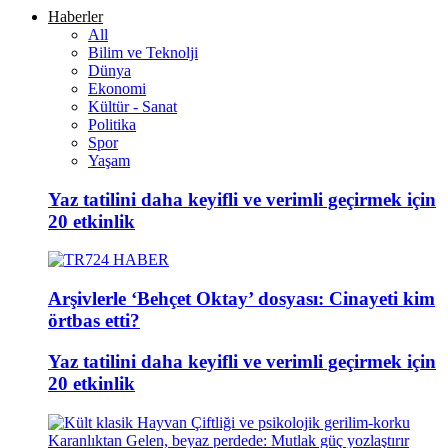
Haberler
All
Bilim ve Teknolji
Dünya
Ekonomi
Kültür - Sanat
Politika
Spor
Yaşam
Yaz tatilini daha keyifli ve verimli geçirmek için
20 etkinlik
Arşivlerle ‘Behçet Oktay’ dosyası: Cinayeti kim
örtbas etti?
Yaz tatilini daha keyifli ve verimli geçirmek için
20 etkinlik