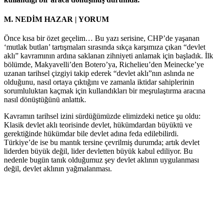
M. NEDİM HAZAR |
YORUM
Önce kısa bir özet geçelim… Bu yazı serisine, CHP’de yaşanan
‘mutlak butlan’ tartışmaları sırasında sıkça karşımıza çıkan “devlet
aklı” kavramının ardına saklanan zihniyeti anlamak için başladık. İlk
bölümde, Makyavelli’den Botero’ya, Richelieu’den Meinecke’ye
uzanan tarihsel çizgiyi takip ederek “devlet aklı”nın aslında ne
olduğunu, nasıl ortaya çıktığını ve zamanla iktidar sahiplerinin
sorumluluktan kaçmak için kullandıkları bir meşrulaştırma aracına
nasıl dönüştüğünü anlattık.
Kavramın tarihsel izini sürdüğümüzde elimizdeki netice şu oldu:
Klasik devlet aklı teorisinde devlet, hükümdardan büyüktü ve
gerektiğinde hükümdar bile devlet adına feda edilebilirdi.
Türkiye’de ise bu mantık tersine çevrilmiş durumda; artık devlet
liderden büyük değil, lider devletten büyük kabul ediliyor. Bu
nedenle bugün tanık olduğumuz şey devlet aklının uygulanması
değil, devlet aklının yağmalanması.