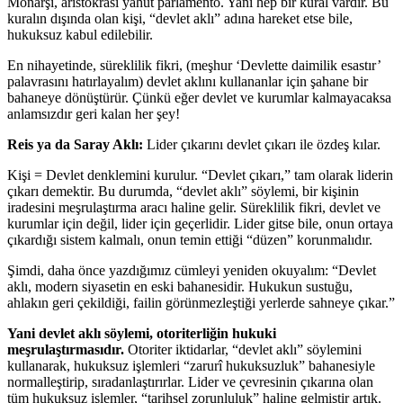
Monarşi, aristokrasi yahut parlamento. Yani hep bir kural vardır. Bu
kuralın dışında olan kişi, “devlet aklı” adına hareket etse bile,
hukuksuz kabul edilebilir.
En nihayetinde, süreklilik fikri, (meşhur ‘Devlette daimilik esastır’
palavrasını hatırlayalım) devlet aklını kullananlar için şahane bir
bahaneye dönüştürür. Çünkü eğer devlet ve kurumlar kalmayacaksa
anlamsızdır geri kalan her şey!
Reis ya da Saray Aklı:
Lider çıkarını devlet çıkarı ile özdeş kılar.
Kişi = Devlet denklemini kurulur. “Devlet çıkarı,” tam olarak liderin
çıkarı demektir. Bu durumda, “devlet aklı” söylemi, bir kişinin
iradesini meşrulaştırma aracı haline gelir. Süreklilik fikri, devlet ve
kurumlar için değil, lider için geçerlidir. Lider gitse bile, onun ortaya
çıkardığı sistem kalmalı, onun temin ettiği “düzen” korunmalıdır.
Şimdi, daha önce yazdığımız cümleyi yeniden okuyalım: “Devlet
aklı, modern siyasetin en eski bahanesidir. Hukukun sustuğu,
ahlakın geri çekildiği, failin görünmezleştiği yerlerde sahneye çıkar.”
Yani devlet aklı söylemi, otoriterliğin hukuki
meşrulaştırmasıdır.
Otoriter iktidarlar, “devlet aklı” söylemini
kullanarak, hukuksuz işlemleri “zarurî hukuksuzluk” bahanesiyle
normalleştirip, sıradanlaştırırlar. Lider ve çevresinin çıkarına olan
tüm hukuksuz işlemler, “tarihsel zorunluluk” haline gelmiştir artık.