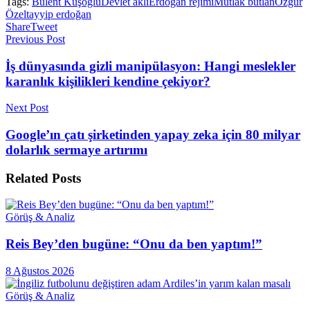
Tags:
Bülent Kuşoğlu
Devlet aklı
Erdoğan rejimi
Mutlak butlan
Özgür
Özel
tayyip erdoğan
Share
Tweet
Previous Post
İş dünyasında gizli manipülasyon: Hangi meslekler
karanlık kişilikleri kendine çekiyor?
Next Post
Google’ın çatı şirketinden yapay zeka için 80 milyar
dolarlık sermaye artırımı
Related
Posts
Görüş & Analiz
Reis Bey’den bugüne: “Onu da ben yaptım!”
8 Ağustos 2026
Görüş & Analiz