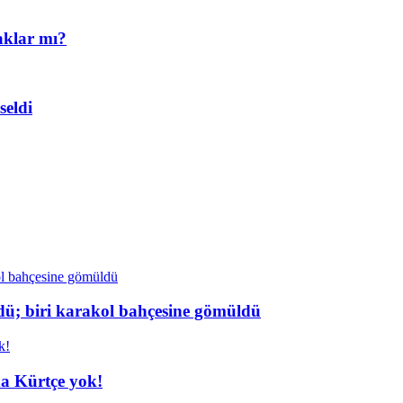
aklar mı?
eldi
dü; biri karakol bahçesine gömüldü
da Kürtçe yok!