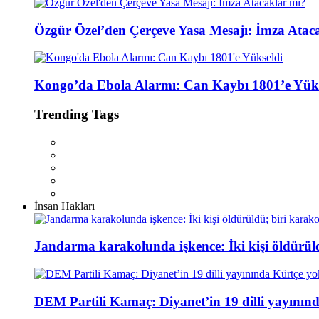
Özgür Özel’den Çerçeve Yasa Mesajı: İmza Atac
Kongo’da Ebola Alarmı: Can Kaybı 1801’e Yüks
Trending Tags
İnsan Hakları
Jandarma karakolunda işkence: İki kişi öldürül
DEM Partili Kamaç: Diyanet’in 19 dilli yayının