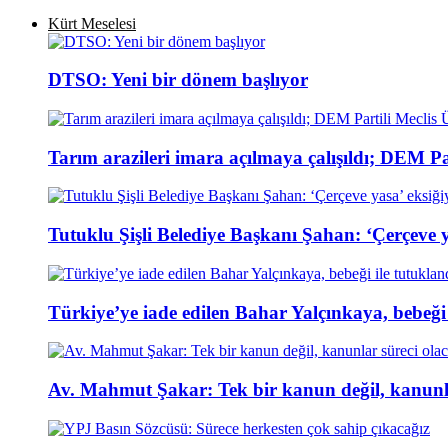
Kürt Meselesi
DTSO: Yeni bir dönem başlıyor
Tarım arazileri imara açılmaya çalışıldı; DEM Par
Tutuklu Şişli Belediye Başkanı Şahan: ‘Çerçeve ya
Türkiye’ye iade edilen Bahar Yalçınkaya, bebeği 
Av. Mahmut Şakar: Tek bir kanun değil, kanunla