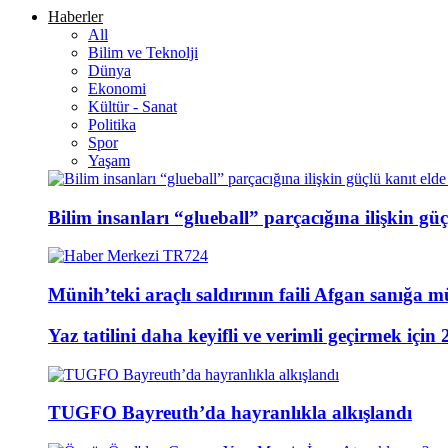
Haberler
All
Bilim ve Teknolji
Dünya
Ekonomi
Kültür - Sanat
Politika
Spor
Yaşam
Bilim insanları “glueball” parçacığına ilişkin güçl
Münih’teki araçlı saldırının faili Afgan sanığa m
Yaz tatilini daha keyifli ve verimli geçirmek için 
TUGFO Bayreuth’da hayranlıkla alkışlandı