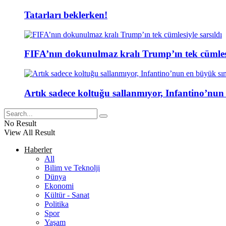
Tatarları beklerken!
FIFA’nın dokunulmaz kralı Trump’ın tek cümlesi
Artık sadece koltuğu sallanmıyor, Infantino’nun
No Result
View All Result
Haberler
All
Bilim ve Teknolji
Dünya
Ekonomi
Kültür - Sanat
Politika
Spor
Yaşam