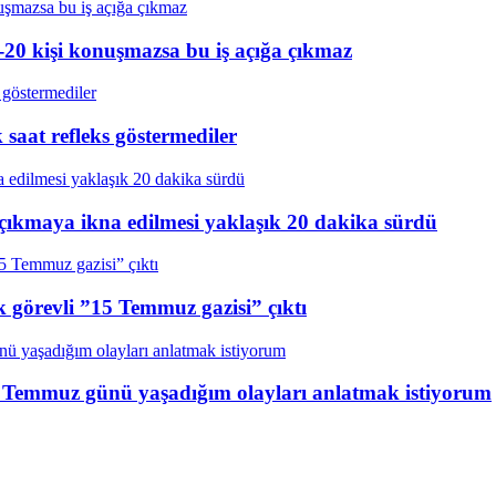
20 kişi konuşmazsa bu iş açığa çıkmaz
aat refleks göstermediler
çıkmaya ikna edilmesi yaklaşık 20 dakika sürdü
k görevli ”15 Temmuz gazisi” çıktı
15 Temmuz günü yaşadığım olayları anlatmak istiyorum