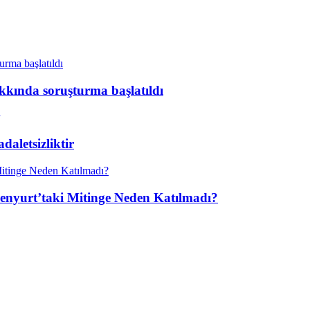
kkında soruşturma başlatıldı
aletsizliktir
enyurt’taki Mitinge Neden Katılmadı?