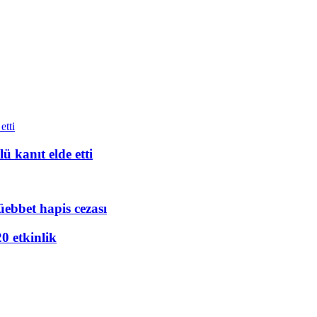
ü kanıt elde etti
üebbet hapis cezası
20 etkinlik