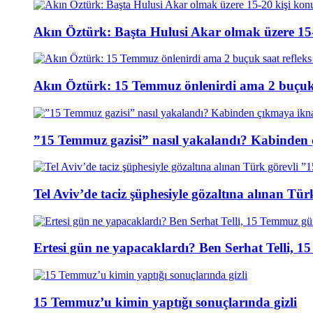
Akın Öztürk: Başta Hulusi Akar olmak üzere 15-
Akın Öztürk: 15 Temmuz önlenirdi ama 2 buçuk s
”15 Temmuz gazisi” nasıl yakalandı? Kabinden 
Tel Aviv’de taciz şüphesiyle gözaltına alınan Tür
Ertesi gün ne yapacaklardı? Ben Serhat Telli, 
15 Temmuz’u kimin yaptığı sonuçlarında gizli